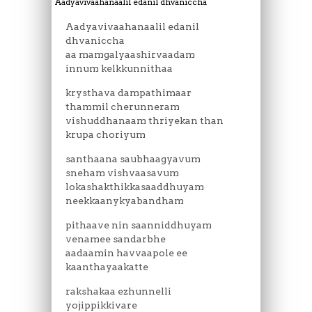
Aadyavivaahanaalil edanil dhvaniccha
Aadyavivaahanaalil edanil
dhvaniccha
aa mamgalyaashirvaadam
innum kelkkunnithaa
krysthava dampathimaar
thammil cherunneram
vishuddhanaam thriyekan than
krupa choriyum
santhaana saubhaagyavum
sneham vishvaasavum
lokashakthikkasaaddhuyam
neekkaanykyabandham
pithaave nin saanniddhuyam
venamee sandarbhe
aadaamin havvaapole ee
kaanthayaakatte
rakshakaa ezhunnelli
yojippikkivare