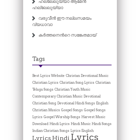
ഹല്ലേലുയ്യാ ആമേൻ
ഹല്ലേലുയ്യാ
വരുവീൻ ഈ നല്ലസമയം
വ്യധാവാ
കർത്തനെന്‍റെ സങ്കേതമായ്
Tags
Best Lyrics Website
Christan Devotional Music
Christian Lyrics
Christian Song Lyrics
Christian
Telugu Songs
Christian Youth Music
Contemporary Christian Music
Devotional
Christian Song
Devotional Hindi Songs
English
Christian Musics
Gospel Songs
Gospel Songs
Lyrics
Gospel Worship Songs
Harvest Music
Download
Hindi Lyrics
Hindi Music
Hindi Songs
Indian Christian Songs
Lyrics English
Lyrics
Lyrics Hindi