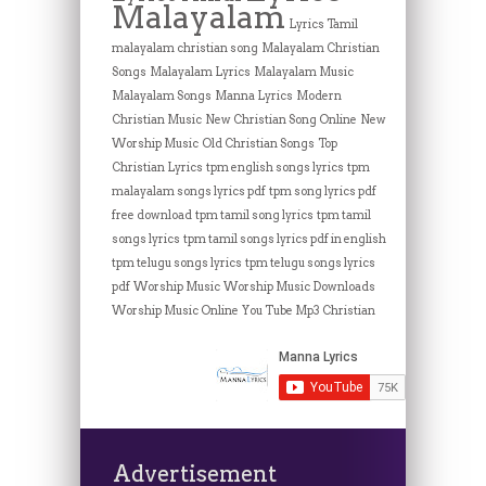
Malayalam
Lyrics Tamil
malayalam christian song
Malayalam Christian
Songs
Malayalam Lyrics
Malayalam Music
Malayalam Songs
Manna Lyrics
Modern
Christian Music
New Christian Song Online
New
Worship Music
Old Christian Songs
Top
Christian Lyrics
tpm english songs lyrics
tpm
malayalam songs lyrics pdf
tpm song lyrics pdf
free download
tpm tamil song lyrics
tpm tamil
songs lyrics
tpm tamil songs lyrics pdf in english
tpm telugu songs lyrics
tpm telugu songs lyrics
pdf
Worship Music
Worship Music Downloads
Worship Music Online
You Tube Mp3 Christian
Advertisement