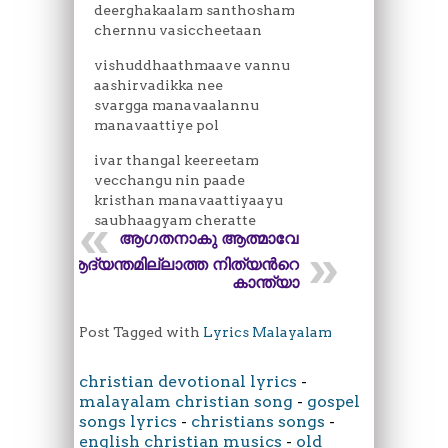
deerghakaalam santhosham
chernnu vasiccheetaan
vishuddhaathmaave vannu
aashirvadikka nee
svargga manavaalannu
manavaattiye pol
ivar thangal keereetam
vecchangu nin paade
kristhan manavaattiyaayu
saubhaagyam cheratte
ആഗതനാകു ആത്മാവേ
ആദ്യന്തമില്ലാത്ത നിത്യന്‍റെ
കാന്ത്യാ
Post Tagged with
Lyrics Malayalam
christian devotional lyrics
-
malayalam christian song
-
gospel
songs lyrics
-
christians songs
-
english christian musics
-
old