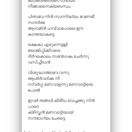
ലോകശക്തിക്കസാദ്ധ്യം
നീക്കാനൈക്യബന്ധം
പിതാവേ നിൻ സാന്നിദ്ധ്യം വേണമീ
സന്ദർഭേ
ആദാമിൻ ഹവ്വാപോലെ ഈ
കാന്തയാകട്ടെ
രക്ഷകാ എഴുന്നെള്ളി
യോജിപ്പിക്കിവരെ
ദീർഘകാലം സന്തോഷം ചേർന്നു
വസിച്ചീടാൻ
വിശുദ്ധാത്മാവേ വന്നു
ആശിർവദിക്ക നീ
സ്വർഗ്ഗ മണവാളന്നു മണവാട്ടിയെ
പോൽ
ഇവർ തങ്ങൾ കീരീടം വെച്ചങ്ങു നിൻ
പാദെ
ക്രിസ്തൻ മണവാട്ടിയായ്
സൗഭാഗ്യം ചേരട്ടെ