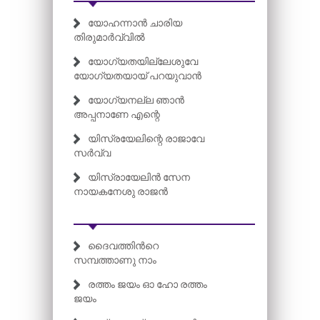
യോഹന്നാൻ ചാരിയ
തിരുമാർവ്വിൽ
യോഗ്യതയില്ലേശുവേ
യോഗ്യതയായ് പറയുവാൻ
യോഗ്യനല്ല ഞാൻ
അപ്പനാണേ എന്റെ
യിസ്രയേലിന്റെ രാജാവേ
സർവ്വ
യിസ്രായേലിൻ സേന
നായകനേശു രാജൻ
ദൈവത്തിന്‍റെ
സമ്പത്താണു നാം
രത്തം ജയം ഓ ഹോ രത്തം
ജയം