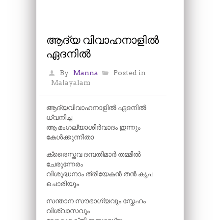
ആദ്യ വിവാഹനാളിൽ
ഏദനിൽ
By
Manna
Posted in
Malayalam
ആദ്യവിവാഹനാളിൽ ഏദനിൽ
ധ്വനിച്ച
ആ മംഗല്യാശിർവാദം ഇന്നും
കേൾക്കുന്നിതാ
ക്രൈസ്തവ ദമ്പതിമാർ തമ്മിൽ
ചേരുന്നേരം
വിശുദ്ധനാം ത്രിയേകൻ തൻ കൃപ
ചൊരിയും
സന്താന സൗഭാഗ്യവും സ്നേഹം
വിശ്വാസവും