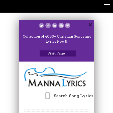
Collection of 4000+ Christian Songs and
Lyrics Now!!!
Visit Page
Search Song Lyrics