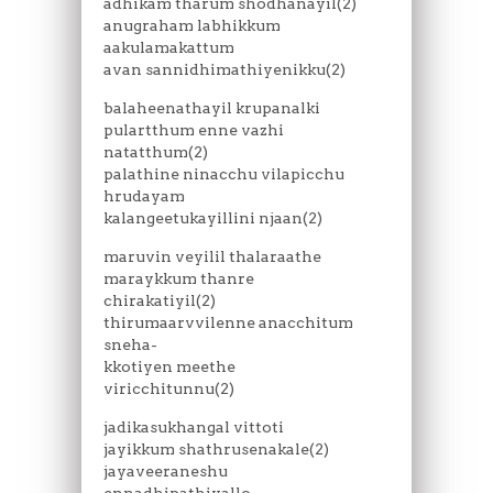
adhikam tharum shodhanayil(2)
anugraham labhikkum
aakulamakattum
avan sannidhimathiyenikku(2)
balaheenathayil krupanalki
pulartthum enne vazhi
natatthum(2)
palathine ninacchu vilapicchu
hrudayam
kalangeetukayillini njaan(2)
maruvin veyilil thalaraathe
maraykkum thanre
chirakatiyil(2)
thirumaarvvilenne anacchitum
sneha-
kkotiyen meethe
viricchitunnu(2)
jadikasukhangal vittoti
jayikkum shathrusenakale(2)
jayaveeraneshu
ennadhipathiyallo