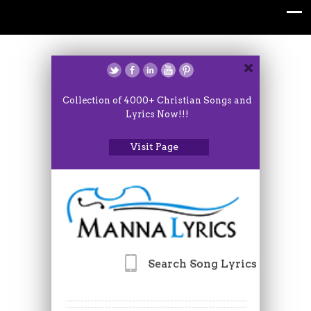
Collection of 4000+ Christian Songs and
Lyrics Now!!!
Visit Page
Search Song Lyrics