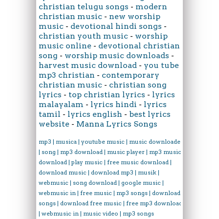
christian telugu songs
-
modern
christian music
-
new worship
music
-
devotional hindi songs
-
christian youth music
-
worship
music online
-
devotional christian
song
-
worship music downloads
-
harvest music download
-
you tube
mp3 christian
-
contemporary
christian music
-
christian song
lyrics
-
top christian lyrics
-
lyrics
malayalam
-
lyrics hindi
-
lyrics
tamil
-
lyrics english
-
best lyrics
website
-
Manna Lyrics Songs
mp3 | musica | youtube music | music downloader
| song | mp3 download | music player | mp3 music
download | play music | free music download |
download music | download mp3 | musik |
webmusic | song download | google music |
webmusic in | free music | mp3 songs | download
songs | download free music | free mp3 download
| webmusic in | music video | mp3 songs