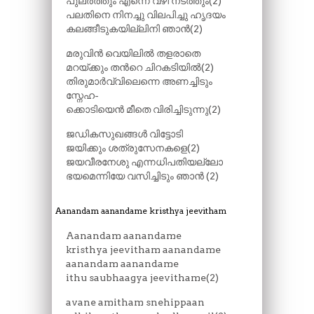
പുലർത്തും എന്നെ വഴി നടത്തും(2)
പലതിനെ നിനച്ചു വിലപിച്ചു ഹൃദയം
കലങ്ങീടുകയില്ലിനി ഞാൻ(2)
മരുവിൻ വെയിലിൽ തളരാതെ
മറയ്ക്കും തന്‍റെ ചിറകടിയിൽ(2)
തിരുമാർവ്വിലെന്നെ അണച്ചിടും
സ്നേഹ-
ക്കൊടിയെൻ മീതെ വിരിച്ചിടുന്നു(2)
ജഡികസുഖങ്ങൾ വിട്ടോടി
ജയിക്കും ശത്രുസേനകളെ(2)
ജയവീരനേശു എന്നധിപതിയല്ലോ
ഭയമെന്നിയേ വസിച്ചിടും ഞാൻ (2)
Aanandam aanandame kristhya jeevitham
Aanandam aanandame
kristhya jeevitham aanandame
aanandam aanandame
ithu saubhaagya jeevithame(2)
avane amitham snehippaan