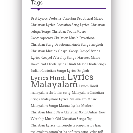
Tags
Best Lyrics Website
Christan Devotional Music
Christian Lyrics
Christian Song Lyrics
Christian
Telugu Songs
Christian Youth Music
Contemporary Christian Music
Devotional
Christian Song
Devotional Hindi Songs
English
Christian Musics
Gospel Songs
Gospel Songs
Lyrics
Gospel Worship Songs
Harvest Music
Download
Hindi Lyrics
Hindi Music
Hindi Songs
Indian Christian Songs
Lyrics English
Lyrics
Lyrics Hindi
Malayalam
Lyrics Tamil
malayalam christian song
Malayalam Christian
Songs
Malayalam Lyrics
Malayalam Music
Malayalam Songs
Manna Lyrics
Modern
Christian Music
New Christian Song Online
New
Worship Music
Old Christian Songs
Top
Christian Lyrics
tpm english songs lyrics
tpm
malayalam songs lyrics pdf
tpm song lyrics pdf