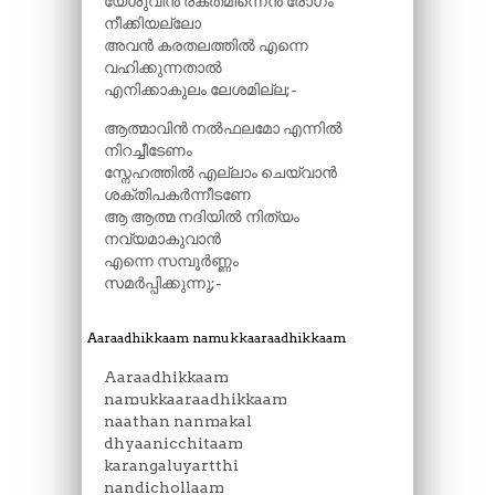
യേശുവിൻ രക്തമിന്നെൻ രോഗം
നീക്കിയല്ലോ
അവൻ കരതലത്തിൽ എന്നെ
വഹിക്കുന്നതാൽ
എനിക്കാകുലം ലേശമില്ല;-
ആത്മാവിൻ നൽഫലമോ എന്നിൽ
നിറച്ചീടേണം
സ്നേഹത്തിൽ എല്ലാം ചെയ്വാൻ
ശക്തിപകർന്നീടണേ
ആ ആത്മ നദിയിൽ നിത്യം
നവ്യമാകുവാൻ
എന്നെ സമ്പൂർണ്ണം
സമർപ്പിക്കുന്നു;-
Aaraadhikkaam namukkaaraadhikkaam
Aaraadhikkaam
namukkaaraadhikkaam
naathan nanmakal
dhyaanicchitaam
karangaluyartthi
nandichollaam