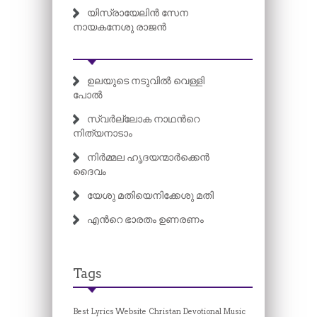
യിസ്രായേലിൻ സേന
നായകനേശു രാജൻ
ഉലയുടെ നടുവിൽ വെള്ളി
പോൽ
സ്വർല്ലോക നാഥന്‍റെ
നിത്യനാടാം
നിർമ്മല ഹൃദയന്മാർക്കെൻ
ദൈവം
യേശു മതിയെനിക്കേശു മതി
എന്‍റെ ഭാരതം ഉണരണം
Tags
Best Lyrics Website
Christan Devotional Music