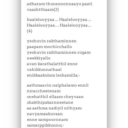
adharam thurannonnaayu paati
vaazhtthaam(2)
haalelooyyaa… Haalelooyyaa…
Haalelooyyaa… Haalelooyyaa…
(4)
yeshuvin rakthaminnen
paapam mochicchallo
yeshuvin rakthaminnen rogam
neekkiyallo
avan karathalatthil enne
vahikkunnathaal
enikkaakulam leshamilla;-
aathmaavin nalphalamo ennil
niraccheetenam
snehatthil ellaam cheyvaan
shakthipakarnneetane
aa aathma nadiyil nithyam
navyamaakuvaan
enne sampoornnam
samarppikkunnu;-