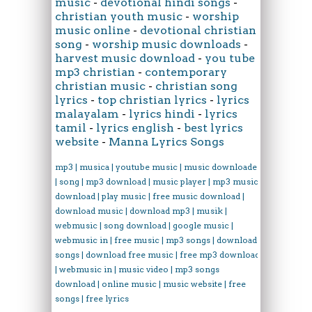
music
-
devotional hindi songs
-
christian youth music
-
worship
music online
-
devotional christian
song
-
worship music downloads
-
harvest music download
-
you tube
mp3 christian
-
contemporary
christian music
-
christian song
lyrics
-
top christian lyrics
-
lyrics
malayalam
-
lyrics hindi
-
lyrics
tamil
-
lyrics english
-
best lyrics
website
-
Manna Lyrics Songs
mp3 | musica | youtube music | music downloader
| song | mp3 download | music player | mp3 music
download | play music | free music download |
download music | download mp3 | musik |
webmusic | song download | google music |
webmusic in | free music | mp3 songs | download
songs | download free music | free mp3 download
| webmusic in | music video | mp3 songs
download | online music | music website | free
songs | free lyrics