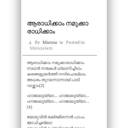
ആരാധിക്കാം നമുക്കാ
രാധിക്കാം
By
Manna
Posted in
Malayalam
ആരാധിക്കാം നമുക്കാരാധിക്കാം
നാഥൻ നന്മകൾ ധ്യാനിച്ചിടാം
കരങ്ങളുയർത്തി നന്ദിചൊല്ലാം
അധരം തുറന്നൊന്നായ് പാടി
വാഴ്ത്താം(2)
ഹാലേലൂയ്യാ… ഹാലേലൂയ്യാ…
ഹാലേലൂയ്യാ… ഹാലേലൂയ്യാ…
(4)
യേശുവിൻ രക്തമിന്നെൻ പാപം
മോചിച്ചല്ലോ