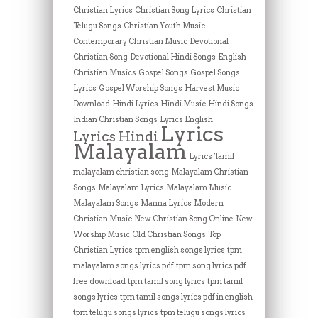
Christian Lyrics
Christian Song Lyrics
Christian
Telugu Songs
Christian Youth Music
Contemporary Christian Music
Devotional
Christian Song
Devotional Hindi Songs
English
Christian Musics
Gospel Songs
Gospel Songs
Lyrics
Gospel Worship Songs
Harvest Music
Download
Hindi Lyrics
Hindi Music
Hindi Songs
Indian Christian Songs
Lyrics English
Lyrics
Lyrics Hindi
Malayalam
Lyrics Tamil
malayalam christian song
Malayalam Christian
Songs
Malayalam Lyrics
Malayalam Music
Malayalam Songs
Manna Lyrics
Modern
Christian Music
New Christian Song Online
New
Worship Music
Old Christian Songs
Top
Christian Lyrics
tpm english songs lyrics
tpm
malayalam songs lyrics pdf
tpm song lyrics pdf
free download
tpm tamil song lyrics
tpm tamil
songs lyrics
tpm tamil songs lyrics pdf in english
tpm telugu songs lyrics
tpm telugu songs lyrics