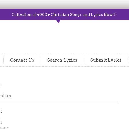
Collection of 4000+ Christian Songs and Lyrics Now!!!
Contact Us
Search Lyrics
Submit Lyrics
ൾ
yalam
ു
ു
ുന്നു