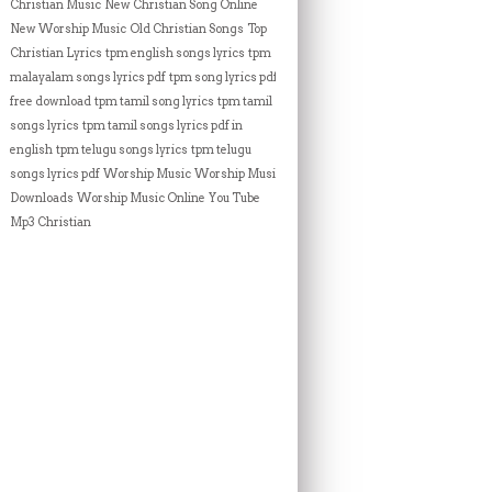
Christian Music
New Christian Song Online
New Worship Music
Old Christian Songs
Top
Christian Lyrics
tpm english songs lyrics
tpm
malayalam songs lyrics pdf
tpm song lyrics pdf
free download
tpm tamil song lyrics
tpm tamil
songs lyrics
tpm tamil songs lyrics pdf in
english
tpm telugu songs lyrics
tpm telugu
songs lyrics pdf
Worship Music
Worship Music
Downloads
Worship Music Online
You Tube
Mp3 Christian