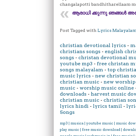
changalapotti bandhitharellaam m
ആരാധി ക്കുന്നു ഞങ്ങൾ അങ
Post Tagged with
Lyrics Malayala
christian devotional lyrics
-
ma
christians songs
-
english chri
songs
-
christan devotional m
youtube mp3
-
free christan m
songs malayalam
-
top christi
music lyrics
-
new christian s
christian music
-
new worship
music
-
worship music online
downloads
-
harvest music do
christian music
-
christian son
lyrics hindi
-
lyrics tamil
-
lyri
Songs
mp3 | musica | youtube music | music dow
play music | free music download | downl
google music | webmusic in | free music |