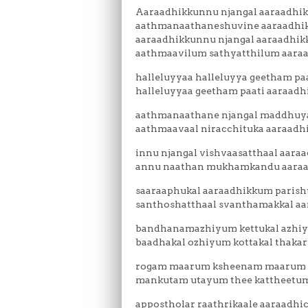
Aaraadhikkunnu njangal aaraadhi
aathmanaathaneshuvine aaraadhi
aaraadhikkunnu njangal aaraadhi
aathmaavilum sathyatthilum aara
halleluyyaa halleluyya geetham pa
halleluyyaa geetham paati aaraad
aathmanaathane njangal maddhuya
aathmaavaal niracchituka aaraadh
innu njangal vishvaasatthaal aara
annu naathan mukhamkandu aara
saaraaphukal aaraadhikkum paris
santhoshatthaal svanthamakkal a
bandhanamazhiyum kettukal azhi
baadhakal ozhiyum kottakal thaka
rogam maarum ksheenam maarum 
mankutam utayum thee kattheetum
appostholar raathrikaale aaraadhi