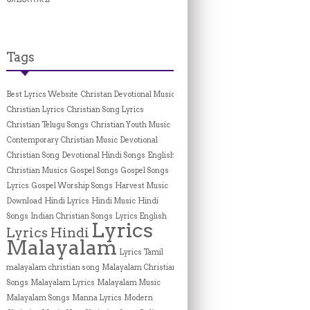
Tags
Best Lyrics Website
Christan Devotional Music
Christian Lyrics
Christian Song Lyrics
Christian Telugu Songs
Christian Youth Music
Contemporary Christian Music
Devotional
Christian Song
Devotional Hindi Songs
English
Christian Musics
Gospel Songs
Gospel Songs
Lyrics
Gospel Worship Songs
Harvest Music
Download
Hindi Lyrics
Hindi Music
Hindi
Songs
Indian Christian Songs
Lyrics English
Lyrics
Lyrics Hindi
Malayalam
Lyrics Tamil
malayalam christian song
Malayalam Christian
Songs
Malayalam Lyrics
Malayalam Music
Malayalam Songs
Manna Lyrics
Modern