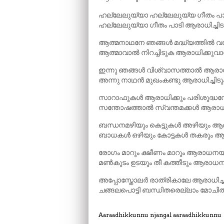
ഹല്ലേലുയ്യാ ഹല്ലേലുയ്യ ഗീതം പാ
ഹല്ലേലുയ്യാ ഗീതം പാടി ആരാധിച്ചിട
ആത്മനാഥനേ ഞങ്ങൾ മദ്ധ്യത്തിൽ വന
ആത്മാവാൽ നിറച്ചിടുക ആരാധിക്കുവ
ഇന്നു ഞങ്ങൾ വിശ്വാസത്താൽ ആരാധി
അന്നു നാഥൻ മുഖംകണ്ടു ആരാധിച്ചിടു
സാറാഫുകൾ ആരാധിക്കും പരിശുദ്ധന
സന്തോഷത്താൽ സ്വന്തമക്കൾ ആരാധിക
ബന്ധനമഴിയും കെട്ടുകൾ അഴിയും ആ
ബാധകൾ ഒഴിയും കോട്ടകൾ തകരും 
രോഗം മാറും ക്ഷീണം മാറും ആരാധനയ
മൺകുടം ഉടയും തീ കത്തീടും ആരാധന
അപ്പോസ്തോലർ രാത്രികാലേ ആരാധിച്
ചങ്ങലപൊട്ടി ബന്ധിതരെല്ലാം മോച
Aaraadhikkunnu njangal aaraadhikkunnu