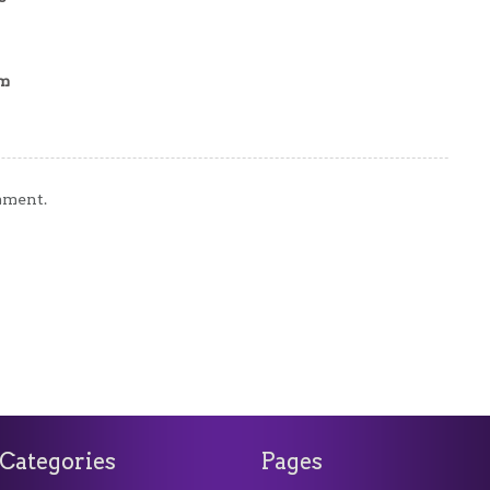
am
mment.
Categories
Pages