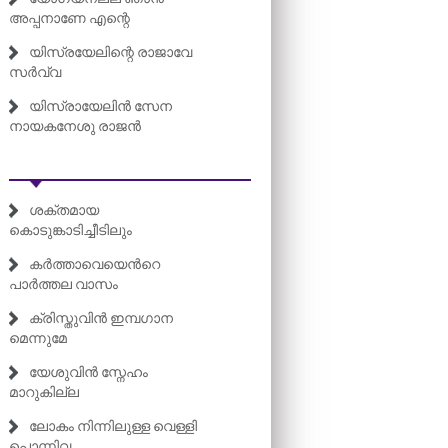
അപ്പനാണേ എന്റെ
യിസ്രയേലിന്റെ രാജാവേ
സർവ്വ
യിസ്രായേലിൻ സേന
നായകനേശു രാജൻ
ശക്തമായ
കൊടുങ്കാടിച്ചീടിലും
കർത്താവെയെന്‍റെ
പാർത്തല വാസം
ക്രിസ്തുവിൻ ഇമ്പഗാന
മെന്നുമേ
യേശുവിൻ സ്നേഹം
മാറുകില്ല
ലോകം നിന്നിലുള്ള വെള്ളി
പൊന്നിവ