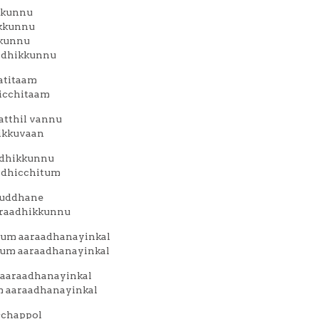
kkunnu
kkunnu
kkunnu
adhikkunnu
atitaam
hicchitaam
tthil vannu
ikkuvaan
adhikkunnu
adhicchitum
huddhane
araadhikkunnu
yum aaraadhanayinkal
rum aaraadhanayinkal
aaraadhanayinkal
 aaraadhanayinkal
cchappol