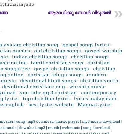
ochitharaayallo
്ങേ
ആരാധിക്കു മ്പോൾ വിടുതൽ
m
layalam christian song
-
gospel songs lyrics
-
stian musics
-
old christian songs
-
gospel worship
usic
-
indian christian songs
-
christian songs
usic online
-
tamil christian songs
-
christian
an songs free
-
gospel christian songs
-
christian
ong online
-
christian telugu songs
-
modern
 music
-
devotional hindi songs
-
christian youth
-
devotional christian song
-
worship music
wnload
-
you tube mp3 christian
-
contemporary
g lyrics
-
top christian lyrics
-
lyrics malayalam
-
cs english
-
best lyrics website
-
Manna Lyrics
nloader | song | mp3 download | music player | mp3 music download |
oad music | download mp3 | musik | webmusic | song download |
 mp3 songs | download songs | download free music | free mp3