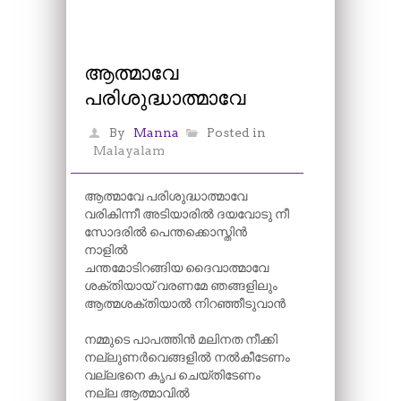
ആത്മാവേ
പരിശുദ്ധാത്മാവേ
By
Manna
Posted in
Malayalam
ആത്മാവേ പരിശുദ്ധാത്മാവേ
വരികിന്നീ അടിയാരിൽ ദയവോടു നീ
സോദരിൽ പെന്തക്കൊസ്തിൻ
നാളിൽ
ചന്തമോടിറങ്ങിയ ദൈവാത്മാവേ
ശക്തിയായ് വരണമേ ഞങ്ങളിലും
ആത്മശക്തിയാൽ നിറഞ്ഞീടുവാൻ
നമ്മുടെ പാപത്തിൻ മലിനത നീക്കി
നല്ലുണർവെങ്ങളിൽ നൽകീടേണം
വല്ലഭനെ കൃപ ചെയ്തിടേണം
നല്ല ആത്മാവിൽ