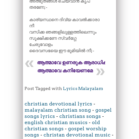
അത്ഭുതങ്ങൾ ചെയ്വാൻ കൃപ
തരണേ;-
കാര്യസ്ഥനെ ദിവ്യ കാവൽക്കാരാ
നീ
വസിക്ക ഞങ്ങളിലുള്ളത്തിലെന്നും
സൂക്ഷിക്കണേ സ്വർഗ്ഗേ
ചേരുവോളം
ദൈവസഭയെ ഈ ഭൂമിയിൽ നീ;-
ആത്മാവേ ഉണരുക ആരാധിക്കാം
ആത്മാവേ കനിയേണമേ
Post Tagged with
Lyrics Malayalam
christian devotional lyrics
-
malayalam christian song
-
gospel
songs lyrics
-
christians songs
-
english christian musics
-
old
christian songs
-
gospel worship
songs
-
christan devotional music
-