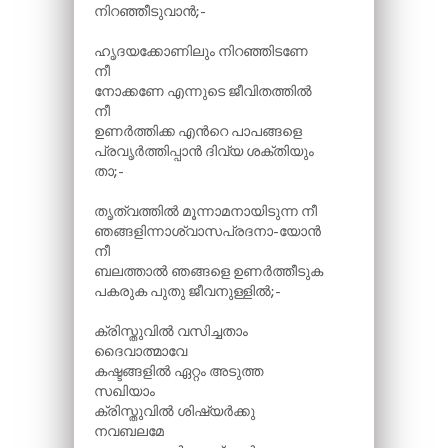
നിറഞ്ഞീടുവാൻ;-
ഹൃദയക്കോണിലും നിറഞ്ഞിടണേ
നീ
നോക്കണേ എന്നുടെ ജീവിതത്തിൽ
നീ
ഉണർത്തിക്ക എന്‍റെ പാപങ്ങളെ
പ്രവൃർത്തിപ്പാൻ ദിവ്യ ശക്തിയും
താ;-
തൃത്വത്തിൽ മൂന്നാമനായിടുന്ന നീ
ഞങ്ങളിന്നാശ്വാസപ്രദനാ-യോൻ
നീ
ബലത്താൽ ഞങ്ങളെ ഉണർത്തീടുക
പകരുക പുതു ജീവനുള്ളിൽ;-
ക്രിസ്തുവിൽ വസിച്ചതാം
ദൈവാത്മാവേ
കഷ്ടങ്ങളിൽ ഏറ്റം അടുത്ത
സഖിയാം
ക്രിസ്തുവിൽ ശിഷ്യർക്കു
നവബലമേ