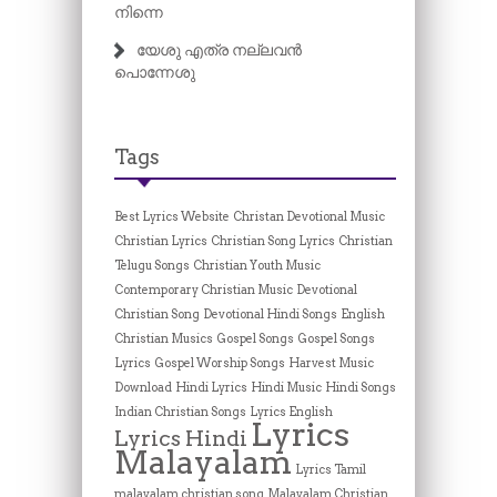
നിന്നെ
യേശു എത്ര നല്ലവൻ
പൊന്നേശു
Tags
Best Lyrics Website
Christan Devotional Music
Christian Lyrics
Christian Song Lyrics
Christian
Telugu Songs
Christian Youth Music
Contemporary Christian Music
Devotional
Christian Song
Devotional Hindi Songs
English
Christian Musics
Gospel Songs
Gospel Songs
Lyrics
Gospel Worship Songs
Harvest Music
Download
Hindi Lyrics
Hindi Music
Hindi Songs
Indian Christian Songs
Lyrics English
Lyrics
Lyrics Hindi
Malayalam
Lyrics Tamil
malayalam christian song
Malayalam Christian