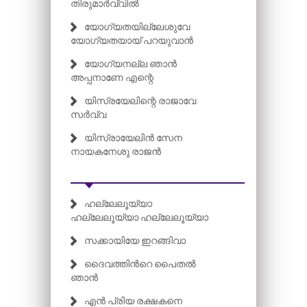
തിരുമാർവ്വിൽ
യോഗ്യതയില്ലേശുവേ
യോഗ്യതയായ് പറയുവാൻ
യോഗ്യനല്ല ഞാൻ
അപ്പനാണേ എന്റെ
യിസ്രയേലിന്റെ രാജാവേ
സർവ്വ
യിസ്രായേലിൻ സേന
നായകനേശു രാജൻ
ഹല്ലേലൂയ്യാ
ഹല്ലേലൂയ്യാ ഹല്ലേലൂയ്യാ
സക്കായിയേ ഇറങ്ങിവാ
ദൈവത്തിന്‍റെ പൈതൽ
ഞാൻ
എൻ പ്രിയ രക്ഷകനെ