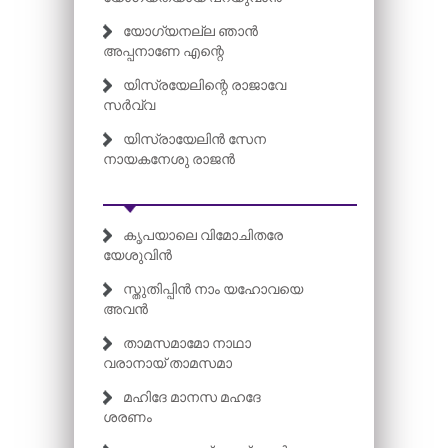
യോഗ്യനല്ല ഞാൻ
അപ്പനാണേ എന്റെ
യിസ്രയേലിന്റെ രാജാവേ
സർവ്വ
യിസ്രായേലിൻ സേന
നായകനേശു രാജൻ
കൃപയാലെ വിമോചിതരേ
യേശുവിൻ
സ്തുതിപ്പിൻ നാം യഹോവയെ
അവൻ
താമസമാമോ നാഥാ
വരാനായ് താമസമാ
മഹിദേ മാനസ മഹദേ
ശരണം