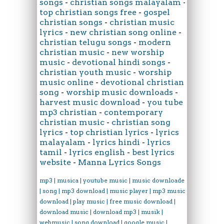
songs
-
christian songs malayalam
-
top christian songs free
-
gospel
christian songs
-
christian music
lyrics
-
new christian song online
-
christian telugu songs
-
modern
christian music
-
new worship
music
-
devotional hindi songs
-
christian youth music
-
worship
music online
-
devotional christian
song
-
worship music downloads
-
harvest music download
-
you tube
mp3 christian
-
contemporary
christian music
-
christian song
lyrics
-
top christian lyrics
-
lyrics
malayalam
-
lyrics hindi
-
lyrics
tamil
-
lyrics english
-
best lyrics
website
-
Manna Lyrics Songs
mp3 | musica | youtube music | music downloader
| song | mp3 download | music player | mp3 music
download | play music | free music download |
download music | download mp3 | musik |
webmusic | song download | google music |