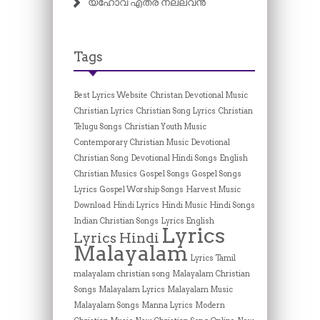
യഹോവ എത്ര നല്ലവൻ
Tags
Best Lyrics Website
Christan Devotional Music
Christian Lyrics
Christian Song Lyrics
Christian
Telugu Songs
Christian Youth Music
Contemporary Christian Music
Devotional
Christian Song
Devotional Hindi Songs
English
Christian Musics
Gospel Songs
Gospel Songs
Lyrics
Gospel Worship Songs
Harvest Music
Download
Hindi Lyrics
Hindi Music
Hindi Songs
Indian Christian Songs
Lyrics English
Lyrics
Lyrics Hindi
Malayalam
Lyrics Tamil
malayalam christian song
Malayalam Christian
Songs
Malayalam Lyrics
Malayalam Music
Malayalam Songs
Manna Lyrics
Modern