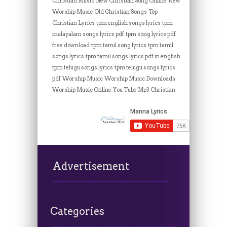
Christian Music
New Christian Song Online
New
Worship Music
Old Christian Songs
Top
Christian Lyrics
tpm english songs lyrics
tpm
malayalam songs lyrics pdf
tpm song lyrics pdf
free download
tpm tamil song lyrics
tpm tamil
songs lyrics
tpm tamil songs lyrics pdf in english
tpm telugu songs lyrics
tpm telugu songs lyrics
pdf
Worship Music
Worship Music Downloads
Worship Music Online
You Tube Mp3 Christian
Advertisement
Categories