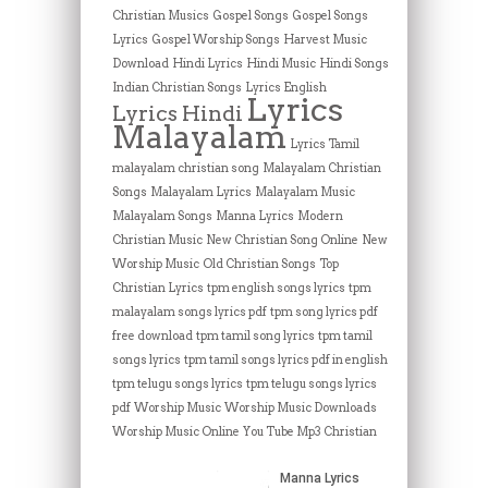
Christian Musics
Gospel Songs
Gospel Songs
Lyrics
Gospel Worship Songs
Harvest Music
Download
Hindi Lyrics
Hindi Music
Hindi Songs
Indian Christian Songs
Lyrics English
Lyrics
Lyrics Hindi
Malayalam
Lyrics Tamil
malayalam christian song
Malayalam Christian
Songs
Malayalam Lyrics
Malayalam Music
Malayalam Songs
Manna Lyrics
Modern
Christian Music
New Christian Song Online
New
Worship Music
Old Christian Songs
Top
Christian Lyrics
tpm english songs lyrics
tpm
malayalam songs lyrics pdf
tpm song lyrics pdf
free download
tpm tamil song lyrics
tpm tamil
songs lyrics
tpm tamil songs lyrics pdf in english
tpm telugu songs lyrics
tpm telugu songs lyrics
pdf
Worship Music
Worship Music Downloads
Worship Music Online
You Tube Mp3 Christian