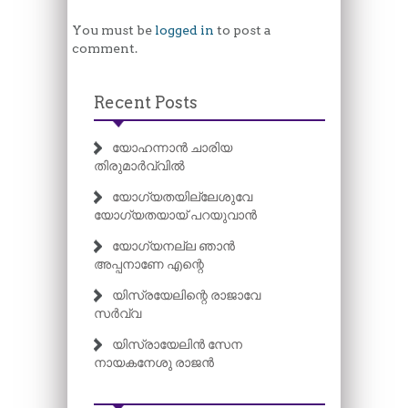
You must be
logged in
to post a
comment.
Recent Posts
യോഹന്നാൻ ചാരിയ
തിരുമാർവ്വിൽ
യോഗ്യതയില്ലേശുവേ
യോഗ്യതയായ് പറയുവാൻ
യോഗ്യനല്ല ഞാൻ
അപ്പനാണേ എന്റെ
യിസ്രയേലിന്റെ രാജാവേ
സർവ്വ
യിസ്രായേലിൻ സേന
നായകനേശു രാജൻ