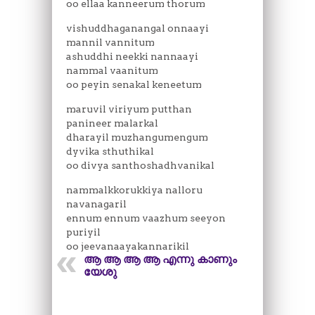
oo ellaa kanneerum thorum
vishuddhaganangal onnaayi
mannil vannitum
ashuddhi neekki nannaayi
nammal vaanitum
oo peyin senakal keneetum
maruvil viriyum putthan
panineer malarkal
dharayil muzhangumengum
dyvika sthuthikal
oo divya santhoshadhvanikal
nammalkkorukkiya nalloru
navanagaril
ennum ennum vaazhum seeyon
puriyil
oo jeevanaayakannarikil
ആ ആ ആ ആ എന്നു കാണും
യേശു