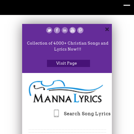
Collection of 4000+ Christian Songs and
Lyrics Now!!!
Visit Page
Search Song Lyrics