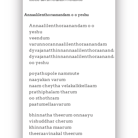
Annaalilenthoraanandam o o yeshu
Annaalilenthoraanandam o o
yeshu
veendum
varunnorannaalilenthoraanandam
dyvajanatthinnannaalilenthoraanandam
dyvajanatthinnannaalilenthoraanandam
oo yeshu
poyathupole nammute
naayakan varum
naam cheytha velakalkkellaam
prathiphalam tharum
oo sthothram
paatumellaavarum
bhinnatha theerum onnaayu
vishuddhar cherum
khinnatha maarum
theeraavinakal theerum