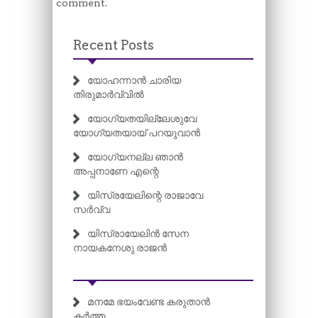
comment.
Recent Posts
യോഹന്നാൻ ചാരിയ
തിരുമാർവ്വിൽ
യോഗ്യതയില്ലേശുവേ
യോഗ്യതയായ് പറയുവാൻ
യോഗ്യനല്ല ഞാൻ
അപ്പനാണേ എന്റെ
യിസ്രയേലിന്റെ രാജാവേ
സർവ്വ
യിസ്രായേലിൻ സേന
നായകനേശു രാജൻ
മനമേ ഭയംവേണ്ട കരുതാൻ
കർത്ത