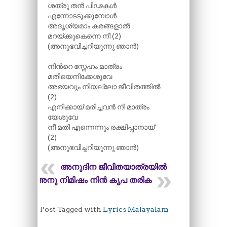
ശത്രു തൻ പീഢകൾ
എന്നോടടുക്കുമ്പോൾ
അദൃശ്യമാം കരങ്ങളാൽ
മറയ്ക്കുകെന്നെ നീ (2)
(അനുഭവിച്ചറിയുന്നു ഞാൻ)
നിന്‍റെ സ്നേഹം മാത്രം
മതിയെനിക്കേശുവേ
അഭയവും നീയല്ലോ ജീവിതത്തിൽ
(2)
എനിക്കായ് മരിച്ചവൻ നീ മാത്രം
യേശുവേ
നീ മതി എന്നെന്നും രക്ഷിപ്പാനായ്
(2)
(അനുഭവിച്ചറിയുന്നു ഞാൻ)
അനുദിന ജീവിതയാത്രയിൽ
അനു നിമിഷം നിൻ കൃപ തരിക
Post Tagged with
Lyrics Malayalam