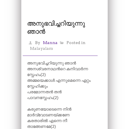
അനുഭവിച്ചറിയുന്നു
ഞാൻ
By
Manna
Posted in
Malayalam
അനുഭവിച്ചറിയുന്നു ഞാൻ
അനശ്വരനാഥന്‍റെ കനിവാർന്ന
സ്നേഹം(2)
അമ്മയെക്കാൾ എന്നുമെന്നെ ഏറ്റം
സ്നേഹിക്കും
പരമോന്നതൻ തൻ
പാവനസ്നേഹം(2)
കരുണയോടെന്നെ നിൻ
മാർവ്വോടണയ്ക്കണേ
കരതാരിൽ എന്നെ നീ
താങ്ങേണമേ(2)