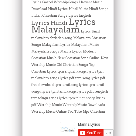
Lyrics
Gospel Worship Songs
Harvest Music
Download
Hindi Lyrics
Hindi Music
Hindi Songs
Indian Christian Songs
Lyrics English
Lyrics
Lyrics Hindi
Malayalam
Lyrics Tamil
malayalam christian song
Malayalam Christian
Songs
Malayalam Lyrics
Malayalam Music
Malayalam Songs
Manna Lyrics
Modern
Christian Music
New Christian Song Online
New
Worship Music
Old Christian Songs
Top
Christian Lyrics
tpm english songs lyrics
tpm
malayalam songs lyrics pdf
tpm song lyrics pdf
free download
tpm tamil song lyrics
tpm tamil
songs lyrics
tpm tamil songs lyrics pdf in english
tpm telugu songs lyrics
tpm telugu songs lyrics
pdf
Worship Music
Worship Music Downloads
Worship Music Online
You Tube Mp3 Christian