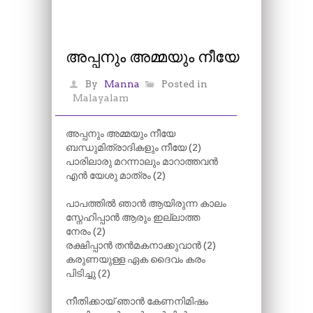
അപ്പനും അമ്മയും നീയേ
By
Manna
Posted in
Malayalam
അപ്പനും അമ്മയും നീയേ
ബന്ധുമിത്രാദികളും നീയേ (2)
പാരിലാരു മറന്നാലും മാറാത്തവൻ
എൻ യേശു മാത്രം (2)
പാപത്തിൽ ഞാൻ ആയിരുന്ന കാലം
സ്നേഹിപ്പാൻ ആരും ഇല്ലാത്ത
നേരം (2)
രക്ഷിപ്പാൻ തൻമകനാക്കുവാൻ (2)
കരുണയുള്ള ഏക ദൈവം കരം
പിടിച്ചു (2)
നീതിക്കായ് ഞാൻ കേണനിമിഷം