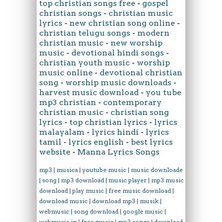
top christian songs free
-
gospel
christian songs
-
christian music
lyrics
-
new christian song online
-
christian telugu songs
-
modern
christian music
-
new worship
music
-
devotional hindi songs
-
christian youth music
-
worship
music online
-
devotional christian
song
-
worship music downloads
-
harvest music download
-
you tube
mp3 christian
-
contemporary
christian music
-
christian song
lyrics
-
top christian lyrics
-
lyrics
malayalam
-
lyrics hindi
-
lyrics
tamil
-
lyrics english
-
best lyrics
website
-
Manna Lyrics Songs
mp3 | musica | youtube music | music downloader
| song | mp3 download | music player | mp3 music
download | play music | free music download |
download music | download mp3 | musik |
webmusic | song download | google music |
webmusic in | free music | mp3 songs | download