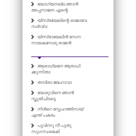
യോഗ്യനല്ല ഞാൻ
അപ്പനാണേ എന്റെ
യിസ്രയേലിന്റെ രാജാവേ
സർവ്വ
യിസ്രായേലിൻ സേന
നായകനേശു രാജൻ
ആരാധ്യനേ ആരാധി
ക്കുന്നിതാ
തമ്പിരാ ജഹോവാ
യേശുവിനെ ഞാൻ
സ്തുതിചിടട്ടെ
നിന്‍റെ സ്നേഹത്തിനായ്
എന്ത് പകരം
പൂവിന്നു നീ പുതു
സുഗന്ധമെകി