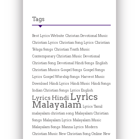
Tags
Best Lyrics Website
Christan Devotional Music
Christian Lyrics
Christian Song Lyrics
Christian
Telugu Songs
Christian Youth Music
Contemporary Christian Music
Devotional
Christian Song
Devotional Hindi Songs
English
Christian Musics
Gospel Songs
Gospel Songs
Lyrics
Gospel Worship Songs
Harvest Music
Download
Hindi Lyrics
Hindi Music
Hindi Songs
Indian Christian Songs
Lyrics English
Lyrics
Lyrics Hindi
Malayalam
Lyrics Tamil
malayalam christian song
Malayalam Christian
Songs
Malayalam Lyrics
Malayalam Music
Malayalam Songs
Manna Lyrics
Modern
Christian Music
New Christian Song Online
New