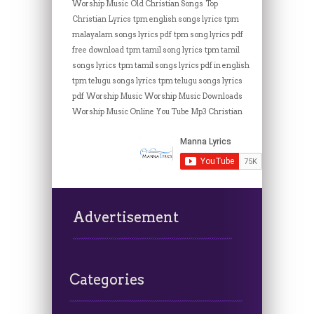
Worship Music
Old Christian Songs
Top
Christian Lyrics
tpm english songs lyrics
tpm
malayalam songs lyrics pdf
tpm song lyrics pdf
free download
tpm tamil song lyrics
tpm tamil
songs lyrics
tpm tamil songs lyrics pdf in english
tpm telugu songs lyrics
tpm telugu songs lyrics
pdf
Worship Music
Worship Music Downloads
Worship Music Online
You Tube Mp3 Christian
Advertisement
Categories