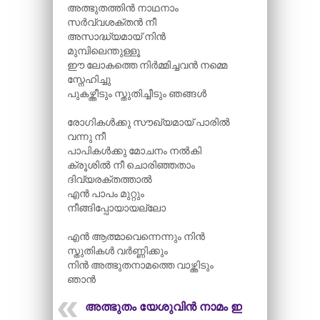
അത്ഭുതത്തിൻ നാഥനാം
സർവ്വശക്തൻ നീ
അസാദ്ധ്യമായ് നിൻ
മുമ്പിലെന്തുള്ളൂ
ഈ ലോകത്തെ നിർമ്മിച്ചവൻ നമ്മെ
സ്നേഹിച്ചു
പുകഴ്ത്തീടും സ്തുതിച്ചീടും ഞങ്ങൾ
രോഗികൾക്കു സൗഖ്യമായ് പാരിൽ
വന്നു നീ
പാപികൾക്കു മോചനം നൽകി
ക്രൂശിൽ നീ ചൊരിഞ്ഞതാം
ദിവ്യരക്തത്താൽ
എൻ പാപം മുറ്റും
നീങ്ങിപ്പോയായല്ലോ
എൻ ആത്മാവെന്നെന്നും നിൻ
സ്തുതികൾ വർണ്ണിക്കും
നിൻ അത്ഭുതനാമത്തെ വാഴ്ത്തിടും
ഞാൻ
അത്ഭുതം യേശുവിൻ നാമം ഈ