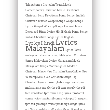
Telugu Songs
Christian Youth Music
Contemporary Christian Music
Devotional
Christian Song
Devotional Hindi Songs
English
Christian Musics
Gospel Songs
Gospel Songs
Lyrics
Gospel Worship Songs
Harvest Music
Download
Hindi Lyrics
Hindi Music
Hindi Songs
Indian Christian Songs
Lyrics English
Lyrics
Lyrics Hindi
Malayalam
Lyrics Tamil
malayalam christian song
Malayalam Christian
Songs
Malayalam Lyrics
Malayalam Music
Malayalam Songs
Manna Lyrics
Modern
Christian Music
New Christian Song Online
New
Worship Music
Old Christian Songs
Top
Christian Lyrics
tpm english songs lyrics
tpm
malayalam songs lyrics pdf
tpm song lyrics pdf
free download
tpm tamil song lyrics
tpm tamil
songs lyrics
tpm tamil songs lyrics pdf in english
tpm telugu songs lyrics
tpm telugu songs lyrics
pdf
Worship Music
Worship Music Downloads