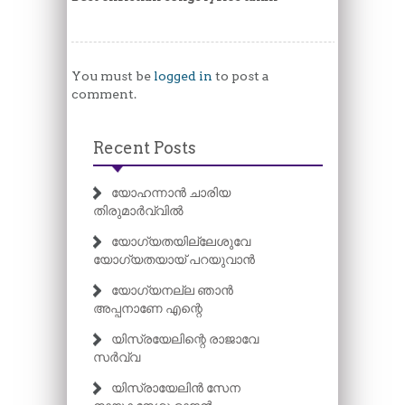
You must be
logged in
to post a
comment.
Recent Posts
യോഹന്നാൻ ചാരിയ
തിരുമാർവ്വിൽ
യോഗ്യതയില്ലേശുവേ
യോഗ്യതയായ് പറയുവാൻ
യോഗ്യനല്ല ഞാൻ
അപ്പനാണേ എന്റെ
യിസ്രയേലിന്റെ രാജാവേ
സർവ്വ
യിസ്രായേലിൻ സേന