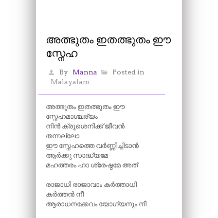
അത്ഭുതം ഇതത്ഭുതം ഈ
സ്നേഹ
By
Manna
Posted in
Malayalam
അത്ഭുതം ഇതത്ഭുതം ഈ
സ്നേഹമാശ്ചര്യം
നിൻ ക്രൂശെനിക്ക് ജീവൻ
തന്നല്ലോ
ഈ സ്നേഹത്തെ വർണ്ണിച്ചിടാൻ
ആർക്കു സാദ്ധ്യമേ
മഹത്തരം ഹാ ശ്രേഷ്ഠമേ അത്
രാജാധി രാജാവാം കർത്താധി
കർത്തൻ നീ
ആരാധനക്കേവം യോഗ്യനും നീ