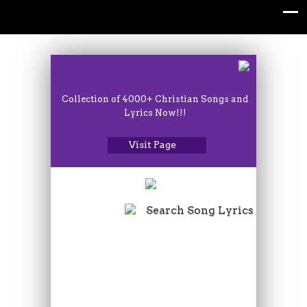
Collection of 4000+ Christian Songs and
Lyrics Now!!!
Visit Page
Search Song Lyrics