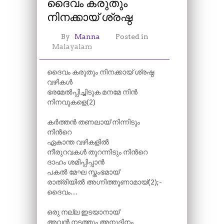
ദൈവം കരുതും
നിനക്കായ് ശ്രഷ്ഠ
By
Manna
Posted in
Malayalam
ദൈവം കരുതും നിനക്കായ് ശ്രഷ്ഠ
വഴികൾ
ഭരമേൽപ്പിച്ചിടുക മനമേ നിൻ
നിനവുകളെ(2)
കർത്തൻ തണലായ് നിന്നിടും
നിന്‍റെ
ഏകാന്ത വഴികളിൽ
നീരുറവകൾ തുറന്നിടും നിന്‍റെ
ദാഹം ശമിപ്പിപ്പാൻ
പകൽ മേഘ സ്തംഭമായ്
രാത്രിയിൽ അഗ്നിത്തൂണാമായ്(2);-
ദൈവം…
ഒരു നല്ല ഇടയാനായ്
അവൻ നടത്തും അനുദിനം