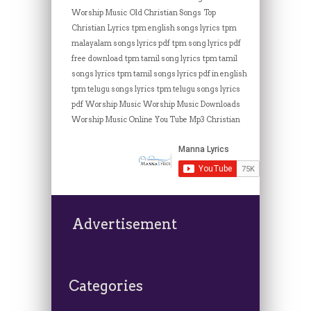
Worship Music
Old Christian Songs
Top
Christian Lyrics
tpm english songs lyrics
tpm
malayalam songs lyrics pdf
tpm song lyrics pdf
free download
tpm tamil song lyrics
tpm tamil
songs lyrics
tpm tamil songs lyrics pdf in english
tpm telugu songs lyrics
tpm telugu songs lyrics
pdf
Worship Music
Worship Music Downloads
Worship Music Online
You Tube Mp3 Christian
Advertisement
Categories