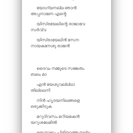
യോഗ്യനല്ല ഞാൻ
അപ്പനാണേ എന്റെ
യിസ്രയേലിന്റെ രാജാവേ
സർവ്വ
യിസ്രായേലിൻ സേന
നായകനേശു രാജൻ
ദൈവം നമ്മുടെ സ​ങ്കേതം
ബലം മാ
എൻ യേശുവല്ല്ലാ
തില്ലെനി
നിൻ ഹൃദയനിലങ്ങളെ
ഒരുക്കിടുക
മറുദിവസം മറിയമകൻ
യറുശലേമിൽ
ഒരുനാളും പിരിയാത്ത നല്ല