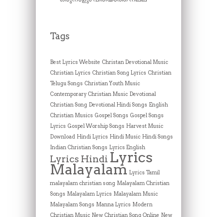
Tags
Best Lyrics Website
Christan Devotional Music
Christian Lyrics
Christian Song Lyrics
Christian
Telugu Songs
Christian Youth Music
Contemporary Christian Music
Devotional
Christian Song
Devotional Hindi Songs
English
Christian Musics
Gospel Songs
Gospel Songs
Lyrics
Gospel Worship Songs
Harvest Music
Download
Hindi Lyrics
Hindi Music
Hindi Songs
Indian Christian Songs
Lyrics English
Lyrics
Lyrics Hindi
Malayalam
Lyrics Tamil
malayalam christian song
Malayalam Christian
Songs
Malayalam Lyrics
Malayalam Music
Malayalam Songs
Manna Lyrics
Modern
Christian Music
New Christian Song Online
New