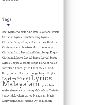
Tags
Best Lyrics Website
Christan Devotional Music
Christian Lyrics
Christian Song Lyrics
Christian Telugu Songs
Christian Youth Music
Contemporary Christian Music
Devotional
Christian Song
Devotional Hindi Songs
English
Christian Musics
Gospel Songs
Gospel Songs
Lyrics
Gospel Worship Songs
Harvest Music
Download
Hindi Lyrics
Hindi Music
Hindi
Songs
Indian Christian Songs
Lyrics English
Lyrics
Lyrics Hindi
Malayalam
Lyrics Tamil
malayalam christian song
Malayalam Christian
Songs
Malayalam Lyrics
Malayalam Music
Malayalam Songs
Manna Lyrics
Modern