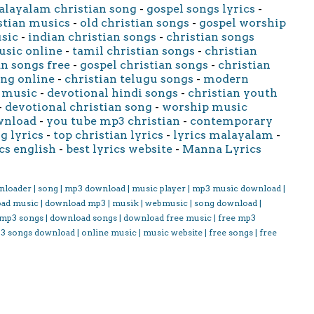
layalam christian song
-
gospel songs lyrics
-
stian musics
-
old christian songs
-
gospel worship
usic
-
indian christian songs
-
christian songs
usic online
-
tamil christian songs
-
christian
an songs free
-
gospel christian songs
-
christian
ong online
-
christian telugu songs
-
modern
 music
-
devotional hindi songs
-
christian youth
-
devotional christian song
-
worship music
wnload
-
you tube mp3 christian
-
contemporary
g lyrics
-
top christian lyrics
-
lyrics malayalam
-
cs english
-
best lyrics website
-
Manna Lyrics
nloader | song | mp3 download | music player | mp3 music download |
oad music | download mp3 | musik | webmusic | song download |
 mp3 songs | download songs | download free music | free mp3
3 songs download | online music | music website | free songs | free