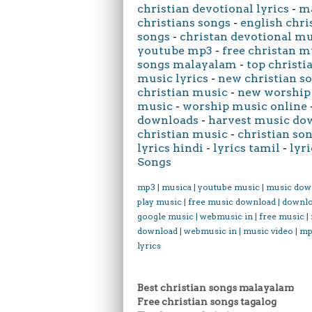
christian devotional lyrics
-
ma
christians songs
-
english chri
songs
-
christan devotional m
youtube mp3
-
free christan m
songs malayalam
-
top christi
music lyrics
-
new christian s
christian music
-
new worship
music
-
worship music online
downloads
-
harvest music do
christian music
-
christian son
lyrics hindi
-
lyrics tamil
-
lyri
Songs
mp3 | musica | youtube music | music dow
play music | free music download | downl
google music | webmusic in | free music |
download | webmusic in | music video | mp
lyrics
Best christian songs malayalam
Free christian songs tagalog