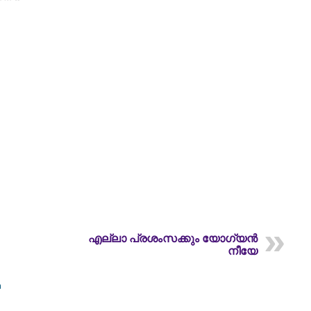
എല്ലാ പ്രശംസക്കും യോഗ്യൻ
നീയേ
m