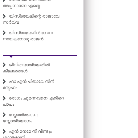
അപ്പനാണേ എന്റെ
യിസ്രയേലിന്റെ രാജാവേ
സർവ്വ
യിസ്രായേലിൻ സേന
നായകനേശു രാജൻ
ജീവിതയാത്രയതിൽ
ക്ലേശങ്ങൾ
ഹാ എൻ പിതാവേ നിൻ
സ്നേഹം
രോഗം ചുമന്നവനെ എന്‍റെ
പാപം
സ്തോത്രയാഗം
സ്തോത്രയാഗം
എൻ മനമേ നീ വീണ്ടും
ശാന്തമായി