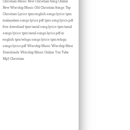
Christian Music
New Christian Song Online
New Worship Music
Old Christian Songs
Top
Christian Lyrics
tpm english songs lyrics
tpm
malayalam songs lyrics pdf
tpm song lyrics pdf
free download
tpm tamil song lyrics
tpm tamil
songs lyrics
tpm tamil songs lyrics pdf in
english
tpm telugu songs lyrics
tpm telugu
songs lyrics pdf
Worship Music
Worship Music
Downloads
Worship Music Online
You Tube
Mp3 Christian