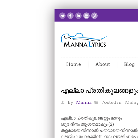
Home
About
Blog
എല്ലാ പ്രതികൂലങ്ങളും
By
Manna
Posted in
Mala
എല്ലാ പ്രതികൂലങ്ങളും മാറും
ശുഭ ദിനം ആഗതമാകും (2)
തളരാതെ നിന്നാൽ പതറാതെ നിന്നാൽ
ലജ്ജിച്ചു പോകയില്ല നാം ലജജിച്ചു 