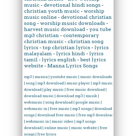
music
-
devotional hindi songs
-
christian youth music
-
worship
music online
-
devotional christian
song
-
worship music downloads
-
harvest music download
-
you tube
mp3 christian
-
contemporary
christian music
-
christian song
lyrics
-
top christian lyrics
-
lyrics
malayalam
-
lyrics hindi
-
lyrics
tamil
-
lyrics english
-
best lyrics
website
-
Manna Lyrics Songs
mp3 | musica | youtube music | music downloader
| song | mp3 download | music player | mp3 music
download | play music | free music download |
download music | download mp3 | musik |
webmusic | song download | google music |
webmusic in | free music | mp3 songs | download
songs | download free music | free mp3 download
| webmusic in | music video | mp3 songs
download | online music | music website | free
songs | free lyrics