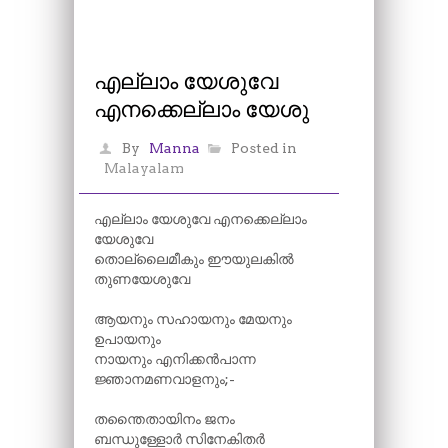
എല്ല‍ാം യേശുവേ
എനക്കെല്ല‍ാം യേശു
By
Manna
Posted in
Malayalam
എല്ലാം യേശുവേ എനക്കെല്ലാം
യേശുവേ
തൊല്ലൈമീകും ഈയുലകിൽ
തുണയേശുവേ
ആയനും സഹായനും മേയനും
ഉപായനും
നായനും എനിക്കൻപാന്ന
ജ്ഞാനമണവാളനും;-
തന്തൈതായിനം ജനം
ബന്ധുള്ളോർ സിനേകിതർ