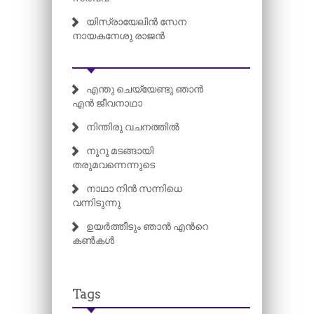
യിസ്രായേലിൻ സേന
നായകനേശു രാജൻ
എന്തു ചെയ്യേണ്ടു ഞാൻ
എൻ ജീവനാഥാ
നിന്തിരു വചനത്തിൽ
നൂറു മടങ്ങായി
തരുമവന്നെന്നുടെ
നാഥാ നിൻ സന്നിധെ
വന്നിടുന്നു
ഉയർത്തീടും ഞാൻ എന്‍റെ
കൺകൾ
Tags