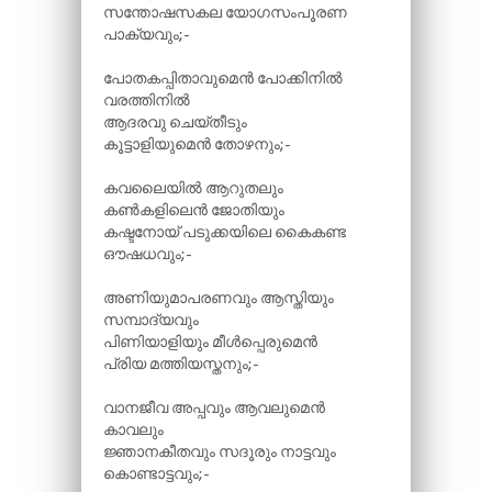
സന്തോഷസകല യോഗസംപൂരണ
പാക്യവും;-
പോതകപ്പിതാവുമെൻ പോക്കിനിൽ
വരത്തിനിൽ
ആദരവു ചെയ്തീടും
കൂട്ടാളിയുമെൻ തോഴനും;-
കവലൈയിൽ ആറുതലും
കൺകളിലെൻ ജോതിയും
കഷ്ടനോയ് പടുക്കയിലെ കൈകണ്ട
ഔഷധവും;-
അണിയുമാപരണവും ആസ്തിയും
സമ്പാദ്യവും
പിണിയാളിയും മീൾപ്പെരുമെൻ
പ്രിയ മത്തിയസ്തനും;-
വാനജീവ അപ്പവും ആവലുമെൻ
കാവലും
ജ്ഞാനകീതവും സദൂരും നാട്ടവും
കൊണ്ടാട്ടവും;-