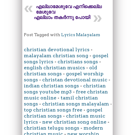
എല്ലാമേശുവേ എനിക്കെല്ലാ
മേശുവേ
എല്ലാം തകർന്നു പോയി
Post Tagged with
Lyrics Malayalam
christian devotional lyrics
-
malayalam christian song
-
gospel
songs lyrics
-
christians songs
-
english christian musics
-
old
christian songs
-
gospel worship
songs
-
christan devotional music
-
indian christian songs
-
christian
songs youtube mp3
-
free christan
music online
-
tamil christian
songs
-
christian songs malayalam
-
top christian songs free
-
gospel
christian songs
-
christian music
lyrics
-
new christian song online
-
christian telugu songs
-
modern
christian music
-
new worship