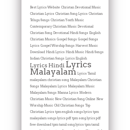
Best Lyrics Website
Christan Devotional Music
Christian Lyrics
Christian Song Lyrics
Christian
Telugu Songs
Christian Youth Music
Contemporary Christian Music
Devotional
Christian Song
Devotional Hindi Songs
English
Christian Musics
Gospel Songs
Gospel Songs
Lyrics
Gospel Worship Songs
Harvest Music
Download
Hindi Lyrics
Hindi Music
Hindi Songs
Indian Christian Songs
Lyrics English
Lyrics
Lyrics Hindi
Malayalam
Lyrics Tamil
malayalam christian song
Malayalam Christian
Songs
Malayalam Lyrics
Malayalam Music
Malayalam Songs
Manna Lyrics
Modern
Christian Music
New Christian Song Online
New
Worship Music
Old Christian Songs
Top
Christian Lyrics
tpm english songs lyrics
tpm
malayalam songs lyrics pdf
tpm song lyrics pdf
free download
tpm tamil song lyrics
tpm tamil