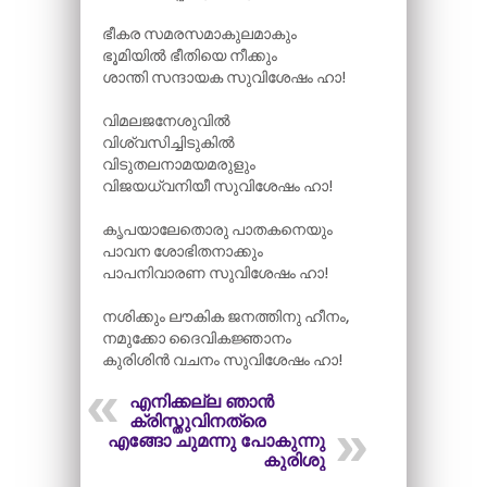
ഭീകര സമരസമാകുലമാകും
ഭൂമിയിൽ ഭീതിയെ നീക്കും
ശാന്തി സന്ദായക സുവിശേഷം ഹാ!
വിമലജനേശുവിൽ
വിശ്വസിച്ചിടുകിൽ
വിടുതലനാമയമരുളും
വിജയധ്വനിയീ സുവിശേഷം ഹാ!
കൃപയാലേതൊരു പാതകനെയും
പാവന ശോഭിതനാക്കും
പാപനിവാരണ സുവിശേഷം ഹാ!
നശിക്കും ലൗകിക ജനത്തിനു ഹീനം,
നമുക്കോ ദൈവികജ്ഞാനം
കുരിശിൻ വചനം സുവിശേഷം ഹാ!
എനിക്കല്ല ഞാൻ
ക്രിസ്തുവിനത്രെ
എങ്ങോ ചുമന്നു പോകുന്നു
കുരിശു