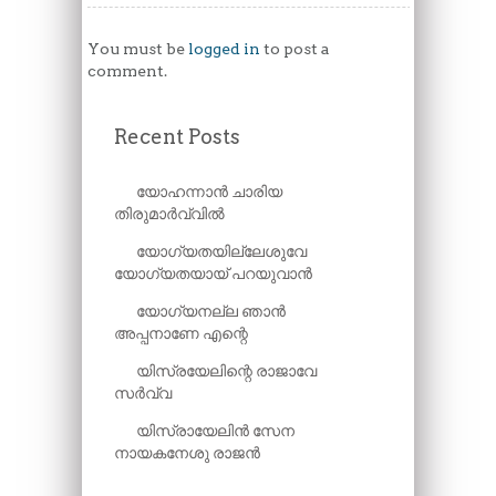
You must be
logged in
to post a
comment.
Recent Posts
യോഹന്നാൻ ചാരിയ
തിരുമാർവ്വിൽ
യോഗ്യതയില്ലേശുവേ
യോഗ്യതയായ് പറയുവാൻ
യോഗ്യനല്ല ഞാൻ
അപ്പനാണേ എന്റെ
യിസ്രയേലിന്റെ രാജാവേ
സർവ്വ
യിസ്രായേലിൻ സേന
നായകനേശു രാജൻ