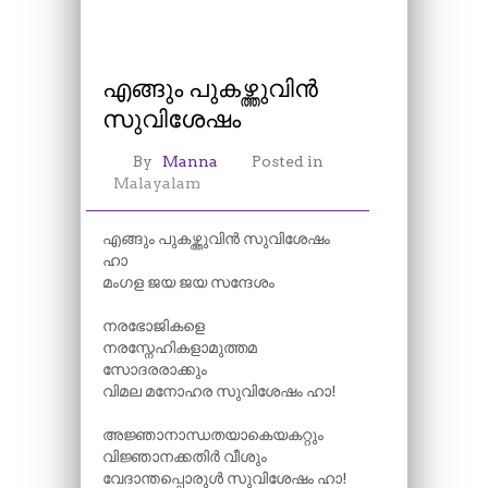
എങ്ങും പുകഴ്ത്തുവിൻ
സുവിശേഷം
By
Manna
Posted in
Malayalam
എങ്ങും പുകഴ്ത്തുവിൻ സുവിശേഷം
ഹാ
മംഗള ജയ ജയ സന്ദേശം
നരഭോജികളെ
നരസ്നേഹികളാമുത്തമ
സോദരരാക്കും
വിമല മനോഹര സുവിശേഷം ഹാ!
അജ്ഞാനാന്ധതയാകെയകറ്റും
വിജ്ഞാനക്കതിർ വീശും
വേദാന്തപ്പൊരുൾ സുവിശേഷം ഹാ!