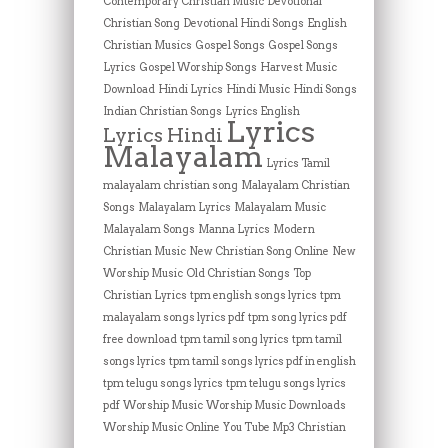
Contemporary Christian Music
Devotional
Christian Song
Devotional Hindi Songs
English
Christian Musics
Gospel Songs
Gospel Songs
Lyrics
Gospel Worship Songs
Harvest Music
Download
Hindi Lyrics
Hindi Music
Hindi Songs
Indian Christian Songs
Lyrics English
Lyrics
Lyrics Hindi
Malayalam
Lyrics Tamil
malayalam christian song
Malayalam Christian
Songs
Malayalam Lyrics
Malayalam Music
Malayalam Songs
Manna Lyrics
Modern
Christian Music
New Christian Song Online
New
Worship Music
Old Christian Songs
Top
Christian Lyrics
tpm english songs lyrics
tpm
malayalam songs lyrics pdf
tpm song lyrics pdf
free download
tpm tamil song lyrics
tpm tamil
songs lyrics
tpm tamil songs lyrics pdf in english
tpm telugu songs lyrics
tpm telugu songs lyrics
pdf
Worship Music
Worship Music Downloads
Worship Music Online
You Tube Mp3 Christian