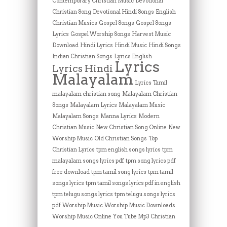
Contemporary Christian Music
Devotional
Christian Song
Devotional Hindi Songs
English
Christian Musics
Gospel Songs
Gospel Songs
Lyrics
Gospel Worship Songs
Harvest Music
Download
Hindi Lyrics
Hindi Music
Hindi Songs
Indian Christian Songs
Lyrics English
Lyrics
Lyrics Hindi
Malayalam
Lyrics Tamil
malayalam christian song
Malayalam Christian
Songs
Malayalam Lyrics
Malayalam Music
Malayalam Songs
Manna Lyrics
Modern
Christian Music
New Christian Song Online
New
Worship Music
Old Christian Songs
Top
Christian Lyrics
tpm english songs lyrics
tpm
malayalam songs lyrics pdf
tpm song lyrics pdf
free download
tpm tamil song lyrics
tpm tamil
songs lyrics
tpm tamil songs lyrics pdf in english
tpm telugu songs lyrics
tpm telugu songs lyrics
pdf
Worship Music
Worship Music Downloads
Worship Music Online
You Tube Mp3 Christian