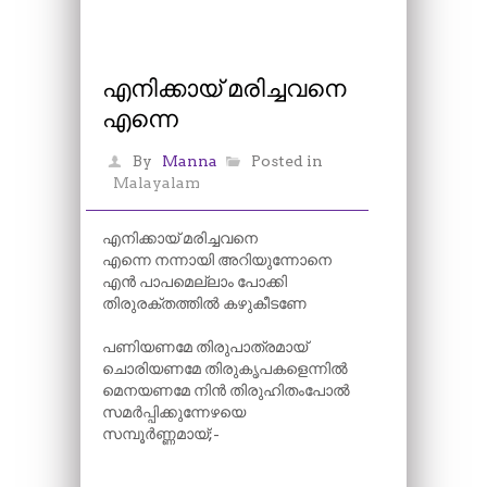
എനിക്കായ് മരിച്ചവനെ
എന്നെ
By
Manna
Posted in
Malayalam
എനിക്കായ് മരിച്ചവനെ
എന്നെ നന്നായി അറിയുന്നോനെ
എൻ പാപമെല്ലാം പോക്കി
തിരുരക്തത്തിൽ കഴുകീടണേ
പണിയണമേ തിരുപാത്രമായ്
ചൊരിയണമേ തിരുകൃപകളെന്നിൽ
മെനയണമേ നിൻ തിരുഹിതംപോൽ
സമർപ്പിക്കുന്നേഴയെ
സമ്പൂർണ്ണമായ്‌;-