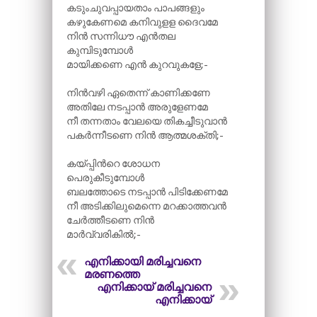
കടുംചുവപ്പായതാം പാപങ്ങളും
കഴുകേണമെ കനിവുളള ദൈവമേ
നിൻ സന്നിധൗ എൻതല
കുമ്പിടുമ്പോൾ
മായിക്കണെ എൻ കുറവുകളേ;-
നിൻവഴി ഏതെന്ന് കാണിക്കണേ
അതിലേ നടപ്പാൻ അരുളേണമേ
നീ തന്നതാം വേലയെ തികച്ചീടുവാൻ
പകർന്നീടണെ നിൻ ആത്മശക്തി;-
കയ്പ്പിന്‍റെ ശോധന
പെരുകീടുമ്പോൾ
ബലത്തോടെ നടപ്പാൻ പിടിക്കേണമേ
നീ അടിക്കിലുമെന്നെ മറക്കാത്തവൻ
ചേർത്തീടണെ നിൻ
മാർവ്വരികിൽ;-
എനിക്കായി മരിച്ചവനെ
മരണത്തെ
എനിക്കായ് മരിച്ചവനെ
എനിക്കായ്