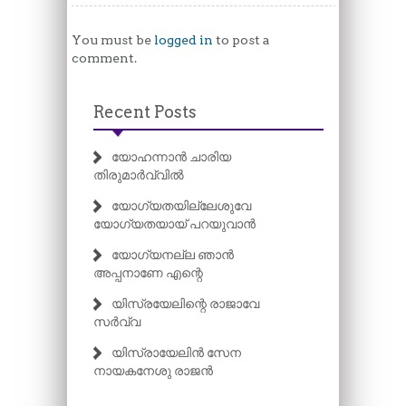
You must be
logged in
to post a
comment.
Recent Posts
യോഹന്നാൻ ചാരിയ
തിരുമാർവ്വിൽ
യോഗ്യതയില്ലേശുവേ
യോഗ്യതയായ് പറയുവാൻ
യോഗ്യനല്ല ഞാൻ
അപ്പനാണേ എന്റെ
യിസ്രയേലിന്റെ രാജാവേ
സർവ്വ
യിസ്രായേലിൻ സേന
നായകനേശു രാജൻ