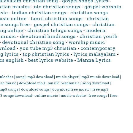
layalam christian song
-
gospel songs lyrics
-
stian musics
-
old christian songs
-
gospel worship
usic
-
indian christian songs
-
christian songs
usic online
-
tamil christian songs
-
christian
an songs free
-
gospel christian songs
-
christian
ong online
-
christian telugu songs
-
modern
 music
-
devotional hindi songs
-
christian youth
-
devotional christian song
-
worship music
wnload
-
you tube mp3 christian
-
contemporary
g lyrics
-
top christian lyrics
-
lyrics malayalam
-
cs english
-
best lyrics website
-
Manna Lyrics
nloader | song | mp3 download | music player | mp3 music download |
oad music | download mp3 | musik | webmusic | song download |
 mp3 songs | download songs | download free music | free mp3
3 songs download | online music | music website | free songs | free