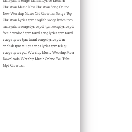
Malayalam Songs
Manna Lyrics
Modern
Christian Music
New Christian Song Online
New Worship Music
Old Christian Songs
Top
Christian Lyrics
tpm english songs lyrics
tpm
malayalam songs lyrics pdf
tpm song lyrics pdf
free download
tpm tamil song lyrics
tpm tamil
songs lyrics
tpm tamil songs lyrics pdf in
english
tpm telugu songs lyrics
tpm telugu
songs lyrics pdf
Worship Music
Worship Music
Downloads
Worship Music Online
You Tube
Mp3 Christian