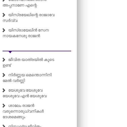
അപ്പനാണേ എന്റെ
യിസ്രയേലിന്റെ രാജാവേ
സർവ്വ
യിസ്രായേലിൻ സേന
നായകനേശു രാജൻ
ജീവിത യാത്രയിൽ കൂടെ
ഉണ്ട്‌
നിർണ്ണയ മെന്തൊന്നിനി
മേൽ വർണ്ണി
യേശുവേ യേശുവേ
യേശുവേ എൻ യേശുവേ
ശാലേം രാജൻ
വരുന്നൊരുധ്വനികൾ
ദേശമെങ്ങും
നിസ്തുല്യ ജീവിതം