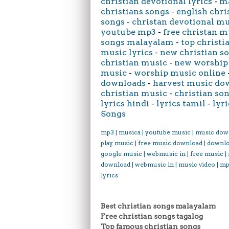
christian devotional lyrics
-
ma
christians songs
-
english chri
songs
-
christan devotional m
youtube mp3
-
free christan m
songs malayalam
-
top christi
music lyrics
-
new christian s
christian music
-
new worship
music
-
worship music online
downloads
-
harvest music do
christian music
-
christian son
lyrics hindi
-
lyrics tamil
-
lyri
Songs
mp3 | musica | youtube music | music dow
play music | free music download | downl
google music | webmusic in | free music |
download | webmusic in | music video | mp
lyrics
Best christian songs malayalam
Free christian songs tagalog
Top famous christian songs