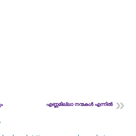
ം
എണ്ണമില്ലാ നന്മകൾ എന്നിൽ
m