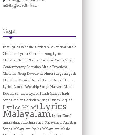
ക്രിസ്തീയ ജീവിതം
Tags
Best Lyrics Website
Christan Devotional Music
Christian Lyrics
Christian Song Lyrics
Christian Telugu Songs
Christian Youth Music
Contemporary Christian Music
Devotional
Christian Song
Devotional Hindi Songs
English
Christian Musics
Gospel Songs
Gospel Songs
Lyrics
Gospel Worship Songs
Harvest Music
Download
Hindi Lyrics
Hindi Music
Hindi
Songs
Indian Christian Songs
Lyrics English
Lyrics
Lyrics Hindi
Malayalam
Lyrics Tamil
malayalam christian song
Malayalam Christian
Songs
Malayalam Lyrics
Malayalam Music