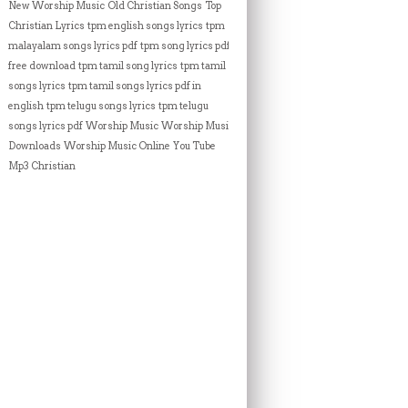
New Worship Music
Old Christian Songs
Top
Christian Lyrics
tpm english songs lyrics
tpm
malayalam songs lyrics pdf
tpm song lyrics pdf
free download
tpm tamil song lyrics
tpm tamil
songs lyrics
tpm tamil songs lyrics pdf in
english
tpm telugu songs lyrics
tpm telugu
songs lyrics pdf
Worship Music
Worship Music
Downloads
Worship Music Online
You Tube
Mp3 Christian