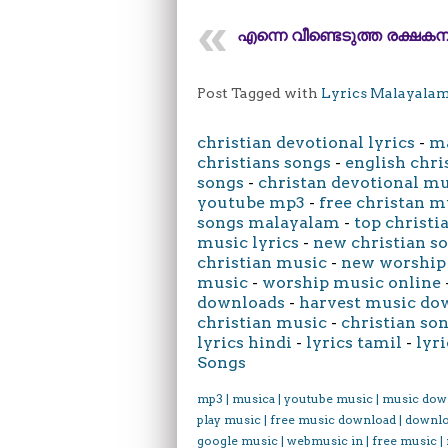
എന്നെ വീണ്ടെടുത്ത രക്ഷകന
Post Tagged with
Lyrics Malayala
christian devotional lyrics
-
ma
christians songs
-
english chri
songs
-
christan devotional m
youtube mp3
-
free christan m
songs malayalam
-
top christi
music lyrics
-
new christian s
christian music
-
new worship
music
-
worship music online
downloads
-
harvest music do
christian music
-
christian son
lyrics hindi
-
lyrics tamil
-
lyri
Songs
mp3 | musica | youtube music | music dow
play music | free music download | downl
google music | webmusic in | free music |