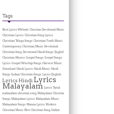
Tags
Best Lyrics Website
Christan Devotional Music
Christian Lyrics
Christian Song Lyrics
Christian Telugu Songs
Christian Youth Music
Contemporary Christian Music
Devotional
Christian Song
Devotional Hindi Songs
English
Christian Musics
Gospel Songs
Gospel Songs
Lyrics
Gospel Worship Songs
Harvest Music
Download
Hindi Lyrics
Hindi Music
Hindi
Songs
Indian Christian Songs
Lyrics English
Lyrics
Lyrics Hindi
Malayalam
Lyrics Tamil
malayalam christian song
Malayalam Christian
Songs
Malayalam Lyrics
Malayalam Music
Malayalam Songs
Manna Lyrics
Modern
Christian Music
New Christian Song Online