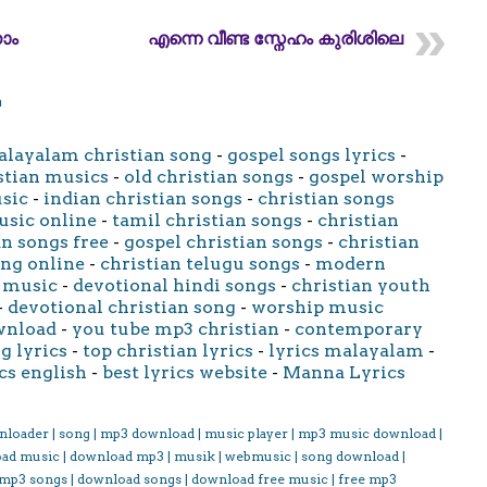
ാം
എന്നെ വീണ്ട സ്നേഹം കുരിശിലെ
m
layalam christian song
-
gospel songs lyrics
-
stian musics
-
old christian songs
-
gospel worship
usic
-
indian christian songs
-
christian songs
usic online
-
tamil christian songs
-
christian
an songs free
-
gospel christian songs
-
christian
ong online
-
christian telugu songs
-
modern
 music
-
devotional hindi songs
-
christian youth
-
devotional christian song
-
worship music
wnload
-
you tube mp3 christian
-
contemporary
g lyrics
-
top christian lyrics
-
lyrics malayalam
-
cs english
-
best lyrics website
-
Manna Lyrics
nloader | song | mp3 download | music player | mp3 music download |
oad music | download mp3 | musik | webmusic | song download |
 mp3 songs | download songs | download free music | free mp3