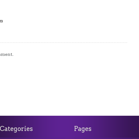
am
mment.
Categories
Pages