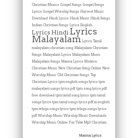
Christian Musics
Gospel Songs
Gospel Songs
Lyrics
Gospel Worship Songs
Harvest Music
Download
Hindi Lyrics
Hindi Music
Hindi Songs
Indian Christian Songs
Lyrics English
Lyrics
Lyrics Hindi
Malayalam
Lyrics Tamil
malayalam christian song
Malayalam Christian
Songs
Malayalam Lyrics
Malayalam Music
Malayalam Songs
Manna Lyrics
Modern
Christian Music
New Christian Song Online
New
Worship Music
Old Christian Songs
Top
Christian Lyrics
tpm english songs lyrics
tpm
malayalam songs lyrics pdf
tpm song lyrics pdf
free download
tpm tamil song lyrics
tpm tamil
songs lyrics
tpm tamil songs lyrics pdf in english
tpm telugu songs lyrics
tpm telugu songs lyrics
pdf
Worship Music
Worship Music Downloads
Worship Music Online
You Tube Mp3 Christian