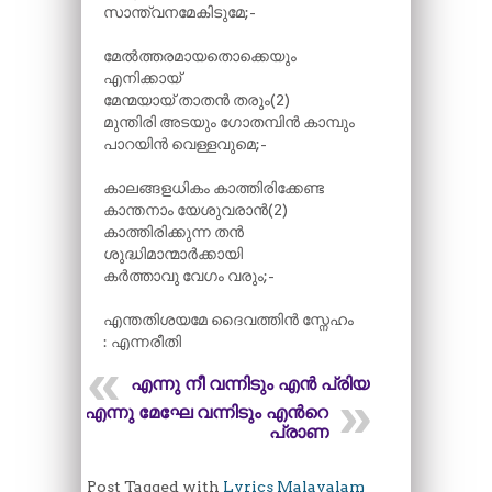
സാന്ത്വനമേകിടുമേ;-
മേൽത്തരമായതൊക്കെയും
എനിക്കായ്
മേന്മയായ് താതൻ തരും(2)
മുന്തിരി അടയും ഗോതമ്പിൻ കാമ്പും
പാറയിൻ വെള്ളവുമെ;-
കാലങ്ങളധികം കാത്തിരിക്കേണ്ട
കാന്തനാം യേശുവരാൻ(2)
കാത്തിരിക്കുന്ന തൻ
ശുദ്ധിമാന്മാർക്കായി
കർത്താവു വേഗം വരും;-
എന്തതിശയമേ ദൈവത്തിൻ സ്നേഹം
: എന്നരീതി
എന്നു നീ വന്നിടും എൻ പ്രിയ
എന്നു മേഘേ വന്നിടും എന്‍റെ
പ്രാണ
Post Tagged with
Lyrics Malayalam