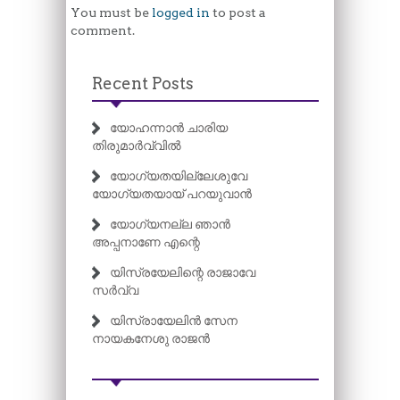
You must be
logged in
to post a
comment.
Recent Posts
യോഹന്നാൻ ചാരിയ
തിരുമാർവ്വിൽ
യോഗ്യതയില്ലേശുവേ
യോഗ്യതയായ് പറയുവാൻ
യോഗ്യനല്ല ഞാൻ
അപ്പനാണേ എന്റെ
യിസ്രയേലിന്റെ രാജാവേ
സർവ്വ
യിസ്രായേലിൻ സേന
നായകനേശു രാജൻ