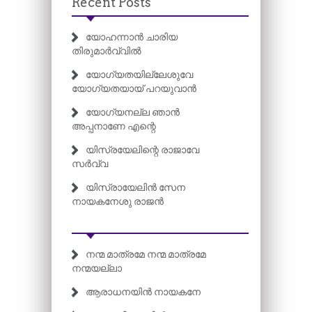
Recent Posts
യോഹന്നാൻ ചാരിയ
തിരുമാർവ്വിൽ
യോഗ്യതയില്ലേശുവേ
യോഗ്യതയായ് പറയുവാൻ
യോഗ്യനല്ല ഞാൻ
അപ്പനാണേ എന്റെ
യിസ്രയേലിന്റെ രാജാവേ
സർവ്വ
യിസ്രായേലിൻ സേന
നായകനേശു രാജൻ
നന്മ മാത്രമേ നന്മ മാത്രമേ
നന്മയല്ലാ
ആരാധനയിൻ നായകനേ