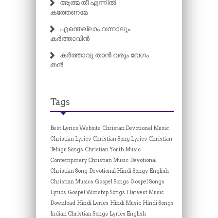
ആത്മ തീ എന്നിൽ
കത്തേണമേ
എന്തെല്ലാം വന്നാലും
കർത്താവിൻ
കർത്താവു താൻ വരും വേഗം
തൻ
Tags
Best Lyrics Website
Christan Devotional Music
Christian Lyrics
Christian Song Lyrics
Christian
Telugu Songs
Christian Youth Music
Contemporary Christian Music
Devotional
Christian Song
Devotional Hindi Songs
English
Christian Musics
Gospel Songs
Gospel Songs
Lyrics
Gospel Worship Songs
Harvest Music
Download
Hindi Lyrics
Hindi Music
Hindi Songs
Indian Christian Songs
Lyrics English