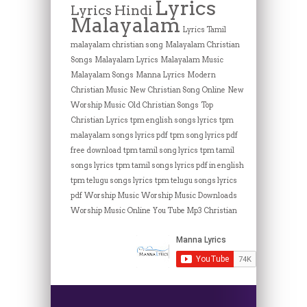
Lyrics
Lyrics Hindi
Malayalam
Lyrics Tamil
malayalam christian song
Malayalam Christian
Songs
Malayalam Lyrics
Malayalam Music
Malayalam Songs
Manna Lyrics
Modern
Christian Music
New Christian Song Online
New
Worship Music
Old Christian Songs
Top
Christian Lyrics
tpm english songs lyrics
tpm
malayalam songs lyrics pdf
tpm song lyrics pdf
free download
tpm tamil song lyrics
tpm tamil
songs lyrics
tpm tamil songs lyrics pdf in english
tpm telugu songs lyrics
tpm telugu songs lyrics
pdf
Worship Music
Worship Music Downloads
Worship Music Online
You Tube Mp3 Christian