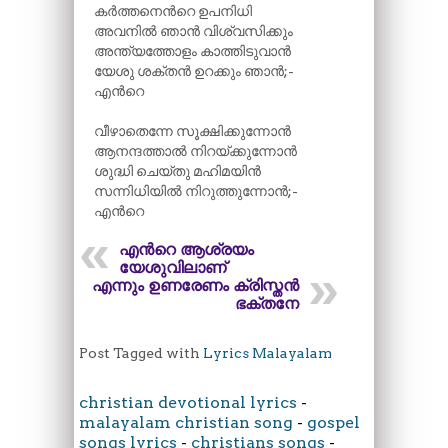
കർത്തനെന്‍റെ ഉപനിധി
അവനിൽ ഞാൻ വിശ്വസിക്കും
അന്ത്യത്തോളം കാത്തിടുവാൻ
യേശു ശക്തൻ ഉറക്കും ഞാൻ;-
എന്‍റെ
വീഴാതെന്നേ സൂക്ഷിക്കുന്നോൻ
ആനന്ദത്താൽ നിറയ്ക്കുന്നോൻ
ശുദ്ധി ചെയ്തു മഹിമയിൻ
സന്നിധിയിൽ നിറുത്തുന്നോൻ;-
എന്‍റെ
എന്‍റെ ആശ്രയം
യേശുവിലാണ്
എന്നും ഉണരേണം ക്രിസ്തൻ
ഭക്തനേ
Post Tagged with
Lyrics Malayalam
christian devotional lyrics
-
malayalam christian song
-
gospel
songs lyrics
-
christians songs
-