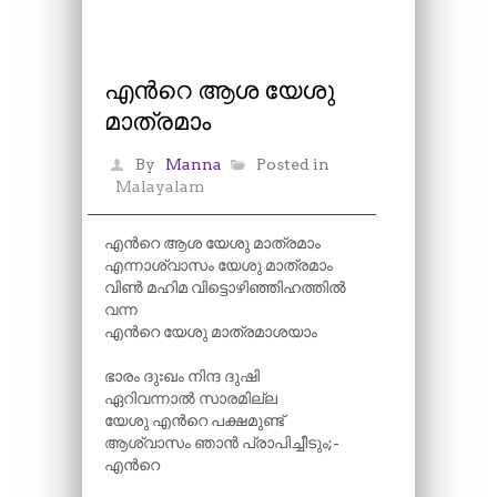
എന്‍റെ ആശ യേശു
മാത്രമാം
By
Manna
Posted in
Malayalam
എന്‍റെ ആശ യേശു മാത്രമാം
എന്നാശ്വാസം യേശു മാത്രമാം
വിൺ മഹിമ വിട്ടൊഴിഞ്ഞിഹത്തിൽ
വന്ന
എന്‍റെ യേശു മാത്രമാശയാം
ഭാരം ദുഃഖം നിന്ദ ദുഷി
ഏറിവന്നാൽ സാരമില്ല
യേശു എന്‍റെ പക്ഷമുണ്ട്
ആശ്വാസം ഞാൻ പ്രാപിച്ചീടും;-
എന്‍റെ