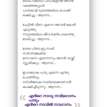
ബാധ വ്യാധി പീഡകളാൽ ഞാൻ
വലഞ്ഞപ്പോൾ
പാതകാട്ടി ദുഃഖമെല്ലാം പോക്കി
രക്ഷിച്ചു;- ആനന്ദ…
ചേറ്റിൽ വീണ എന്നെ അവൻ കോരി
എടുത്തു
നാറ്റമെല്ലാം ജീവ രക്തം കൊണ്ടു
മായിച്ചു;- ആനന്ദ…
മാതാ പിതാ ഉറ്റ സഖി
സർവ്വമേകിയ
മന്നവനെ എന്നെന്നും ഞാൻ വാഴ്ത്തി
സ്തുതിക്കും;- ആനന്ദ…
ഇഹലോക പാടു എന്നെ എന്തു
ചെയ്തിടും
സ്വർലോക സഖിയെക്കാണാൻ
കംക്ഷിച്ചീടുന്നു;- ആനന്ദ…
എന്‍റെ നാവു നവ്യഗാനം
പാടും
എന്‍റെ നാവിൽ നവഗാനം