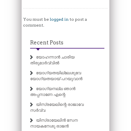
You must be
logged in
to post a
comment.
Recent Posts
യോഹന്നാൻ ചാരിയ
തിരുമാർവ്വിൽ
യോഗ്യതയില്ലേശുവേ
യോഗ്യതയായ് പറയുവാൻ
യോഗ്യനല്ല ഞാൻ
അപ്പനാണേ എന്റെ
യിസ്രയേലിന്റെ രാജാവേ
സർവ്വ
യിസ്രായേലിൻ സേന
നായകനേശു രാജൻ