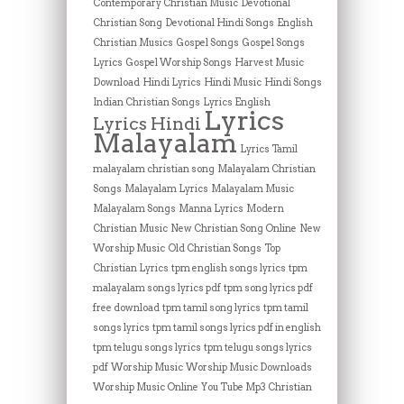
Contemporary Christian Music
Devotional
Christian Song
Devotional Hindi Songs
English
Christian Musics
Gospel Songs
Gospel Songs
Lyrics
Gospel Worship Songs
Harvest Music
Download
Hindi Lyrics
Hindi Music
Hindi Songs
Indian Christian Songs
Lyrics English
Lyrics
Lyrics Hindi
Malayalam
Lyrics Tamil
malayalam christian song
Malayalam Christian
Songs
Malayalam Lyrics
Malayalam Music
Malayalam Songs
Manna Lyrics
Modern
Christian Music
New Christian Song Online
New
Worship Music
Old Christian Songs
Top
Christian Lyrics
tpm english songs lyrics
tpm
malayalam songs lyrics pdf
tpm song lyrics pdf
free download
tpm tamil song lyrics
tpm tamil
songs lyrics
tpm tamil songs lyrics pdf in english
tpm telugu songs lyrics
tpm telugu songs lyrics
pdf
Worship Music
Worship Music Downloads
Worship Music Online
You Tube Mp3 Christian