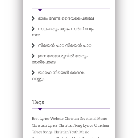
ഭാരം വേണ്ട ദൈവപൈതലേ
സകലതും ശുഭം സർവ്വവും
നന്മ
നീയെൻ പാറ നീയെൻ പാറ
ഇമ്പമോടേശുവിൽ തേറും
അൻപോടെ
യാഹേ നീയെൻ ദൈവം
വാഴ്ത്തും
Tags
Best Lyrics Website
Christan Devotional Music
Christian Lyrics
Christian Song Lyrics
Christian
Telugu Songs
Christian Youth Music