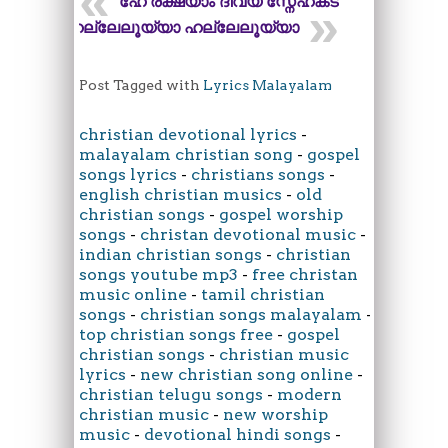
ഹേ രക്ഷയാം ദിവ്യ സ്നേഹകടലേ
ഹല്ലേലൂയ്യാ ഹല്ലേലൂയ്യാ
Post Tagged with
Lyrics Malayalam
christian devotional lyrics
-
malayalam christian song
-
gospel
songs lyrics
-
christians songs
-
english christian musics
-
old
christian songs
-
gospel worship
songs
-
christan devotional music
-
indian christian songs
-
christian
songs youtube mp3
-
free christan
music online
-
tamil christian
songs
-
christian songs malayalam
-
top christian songs free
-
gospel
christian songs
-
christian music
lyrics
-
new christian song online
-
christian telugu songs
-
modern
christian music
-
new worship
music
-
devotional hindi songs
-