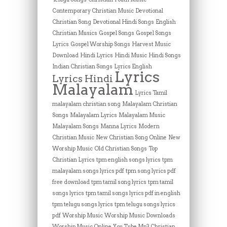
Contemporary Christian Music
Devotional
Christian Song
Devotional Hindi Songs
English
Christian Musics
Gospel Songs
Gospel Songs
Lyrics
Gospel Worship Songs
Harvest Music
Download
Hindi Lyrics
Hindi Music
Hindi Songs
Indian Christian Songs
Lyrics English
Lyrics
Lyrics Hindi
Malayalam
Lyrics Tamil
malayalam christian song
Malayalam Christian
Songs
Malayalam Lyrics
Malayalam Music
Malayalam Songs
Manna Lyrics
Modern
Christian Music
New Christian Song Online
New
Worship Music
Old Christian Songs
Top
Christian Lyrics
tpm english songs lyrics
tpm
malayalam songs lyrics pdf
tpm song lyrics pdf
free download
tpm tamil song lyrics
tpm tamil
songs lyrics
tpm tamil songs lyrics pdf in english
tpm telugu songs lyrics
tpm telugu songs lyrics
pdf
Worship Music
Worship Music Downloads
Worship Music Online
You Tube Mp3 Christian