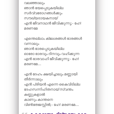
വലഞ്ഞാലും
ഞാൻ ഭയപ്പെടുകയില്ല
സർവ്വരോഗങ്ങൾക്കും
സൗഖ്യദായകനായ്
എൻ ജീവനാഥൻ ജീവിക്കുന്നു;- ഹേ!
മരണമേ
എന്തെല്ലാം ക്ലേശങ്ങൾ ഭാരങ്ങൾ
വന്നാലും
ഞാൻ ഭാരപ്പെടുകയില്ല
ഓരോ ഭാരവും ദിനവും വഹിക്കുന്ന
എൻ ഭാരവാഹി ജീവിക്കുന്നു;- ഹേ!
മരണമേ…
എൻ ദേഹം ക്ഷയിച്ചാലും മണ്ണായി
തീർന്നാലും
എൻ പ്രിയൻ എന്നെ കൈവിടില്ല
ദേഹസന്നിഹിതനായ് സ്വന്തം
കണ്ണുകളാൽ
കാണും കാന്തനെ
വിൺതേജസ്സിൽ;- ഹേ! മരണമേ…