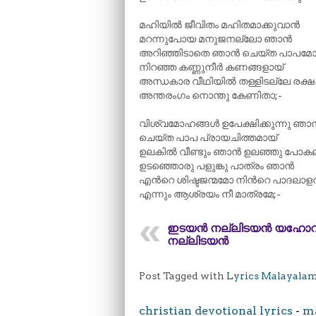
മഹിയിൽ ജീവിതം മഹിതമാക്കുവാൻ
മറന്നുപോയ മനുജനല്ലോ ഞാൻ
അറിഞ്ഞിടാതെ ഞാൻ ചെയ്ത പാപമ
നിറഞ്ഞ കണ്ണുനീർ കണങ്ങളായ്
അന്ധകാര വീഥിയിൽ തള്ളിടല്ലേ രക്
അന്തരംഗം നൊന്തു കേണിതാ;-
വിശ്വമോഹങ്ങൾ ഉപേക്ഷിക്കുന്നു ഞാ
ചെയ്ത പാപ പ്രായചിത്തമായ്
ഉലകിൽ വീണ്ടും ഞാൻ ഉലഞ്ഞു പോക
ഉടഞ്ഞൊരു പളുങ്കു പാത്രം ഞാൻ
എന്‍റെ ശിഷ്ടജന്മമോ നിന്‍റെ പാദലാള
എന്നും ആശ്രയം നീ മാത്രമേ;-
ഇടയൻ നല്ലിടയൻ യഹോ
നല്ലിടയൻ
Post Tagged with
Lyrics Malayala
christian devotional lyrics
-
ma