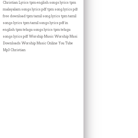
Christian Lyrics
tpm english songs lyrics
tpm
malayalam songs lyrics pdf
tpm song lyrics pdf
free download
tpm tamil song lyrics
tpm tamil
songs lyrics
tpm tamil songs lyrics pdf in
english
tpm telugu songs lyrics
tpm telugu
songs lyrics pdf
Worship Music
Worship Music
Downloads
Worship Music Online
You Tube
Mp3 Christian