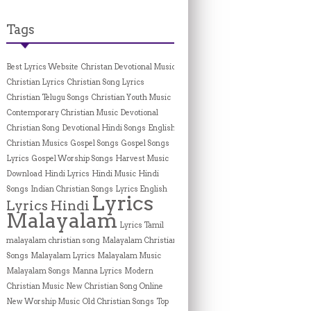
Tags
Best Lyrics Website
Christan Devotional Music
Christian Lyrics
Christian Song Lyrics
Christian Telugu Songs
Christian Youth Music
Contemporary Christian Music
Devotional
Christian Song
Devotional Hindi Songs
English
Christian Musics
Gospel Songs
Gospel Songs
Lyrics
Gospel Worship Songs
Harvest Music
Download
Hindi Lyrics
Hindi Music
Hindi
Songs
Indian Christian Songs
Lyrics English
Lyrics
Lyrics Hindi
Malayalam
Lyrics Tamil
malayalam christian song
Malayalam Christian
Songs
Malayalam Lyrics
Malayalam Music
Malayalam Songs
Manna Lyrics
Modern
Christian Music
New Christian Song Online
New Worship Music
Old Christian Songs
Top