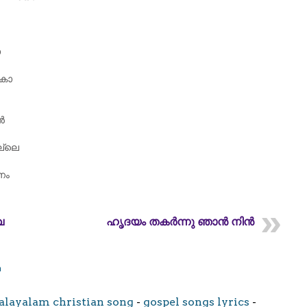
ോ
ഷകാ
ൻ
ല്ലെ
നം
വ
ഹൃദയം തകർന്നു ഞാൻ നിൻ
m
layalam christian song
-
gospel songs lyrics
-