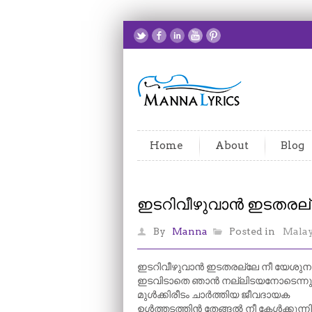
Home
About
Blog
ഇടറിവീഴുവാൻ ഇടതരല്
By
Manna
Posted in
Mala
ഇടറിവീഴുവാൻ ഇടതരല്ലേ നീ യേശു
ഇടവിടാതെ ഞാൻ നല്ലിടയനോടെന്നും പ
മുൾക്കിരീടം ചാർത്തിയ ജീവദായക
ഉൾത്തടത്തിൻ തേങ്ങൽ നീ കേൾക്കുന്