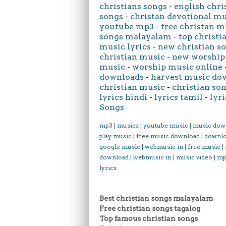
christians songs
-
english chri
songs
-
christan devotional m
youtube mp3
-
free christan m
songs malayalam
-
top christi
music lyrics
-
new christian s
christian music
-
new worship
music
-
worship music online
downloads
-
harvest music do
christian music
-
christian son
lyrics hindi
-
lyrics tamil
-
lyri
Songs
mp3 | musica | youtube music | music dow
play music | free music download | downl
google music | webmusic in | free music |
download | webmusic in | music video | mp
lyrics
Best christian songs malayalam
Free christian songs tagalog
Top famous christian songs