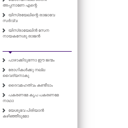
അപ്പനാണേ എന്റെ
യിസ്രയേലിന്റെ രാജാവേ
സർവ്വ
യിസ്രായേലിൻ സേന
നായകനേശു രാജൻ
പാഴാക്കിടുന്നോ ഈ ജന്മം
രോഗികൾക്കു നല്ല
വൈദ്യനാകു
ദൈവമഹത്വം കണ്ടീടാം
പകരണമേ കൃപ പകരണമേ
നാഥാ
യേശുവേ പിരിയാൻ
കഴിഞ്ഞീടുമോ