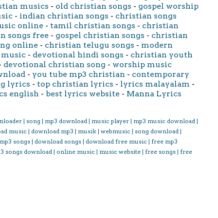
stian musics
-
old christian songs
-
gospel worship
usic
-
indian christian songs
-
christian songs
usic online
-
tamil christian songs
-
christian
an songs free
-
gospel christian songs
-
christian
ong online
-
christian telugu songs
-
modern
 music
-
devotional hindi songs
-
christian youth
-
devotional christian song
-
worship music
wnload
-
you tube mp3 christian
-
contemporary
g lyrics
-
top christian lyrics
-
lyrics malayalam
-
cs english
-
best lyrics website
-
Manna Lyrics
nloader | song | mp3 download | music player | mp3 music download |
oad music | download mp3 | musik | webmusic | song download |
 mp3 songs | download songs | download free music | free mp3
3 songs download | online music | music website | free songs | free