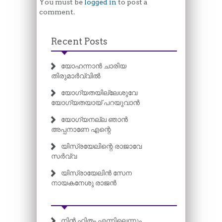
You must be
logged in
to post a
comment.
Recent Posts
യോഹന്നാൻ ചാരിയ
തിരുമാർവ്വിൽ
യോഗ്യതയില്ലേശുവേ
യോഗ്യതയായ് പറയുവാൻ
യോഗ്യനല്ല ഞാൻ
അപ്പനാണേ എന്റെ
യിസ്രയേലിന്റെ രാജാവേ
സർവ്വ
യിസ്രായേലിൻ സേന
നായകനേശു രാജൻ
നിന്‍ ഹിതം എന്നിലെന്നും