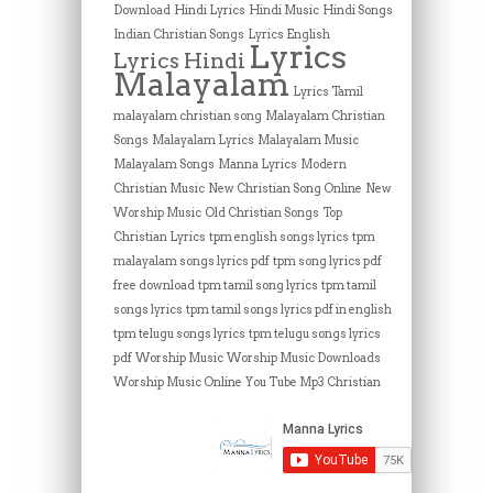
Download
Hindi Lyrics
Hindi Music
Hindi Songs
Indian Christian Songs
Lyrics English
Lyrics
Lyrics Hindi
Malayalam
Lyrics Tamil
malayalam christian song
Malayalam Christian
Songs
Malayalam Lyrics
Malayalam Music
Malayalam Songs
Manna Lyrics
Modern
Christian Music
New Christian Song Online
New
Worship Music
Old Christian Songs
Top
Christian Lyrics
tpm english songs lyrics
tpm
malayalam songs lyrics pdf
tpm song lyrics pdf
free download
tpm tamil song lyrics
tpm tamil
songs lyrics
tpm tamil songs lyrics pdf in english
tpm telugu songs lyrics
tpm telugu songs lyrics
pdf
Worship Music
Worship Music Downloads
Worship Music Online
You Tube Mp3 Christian