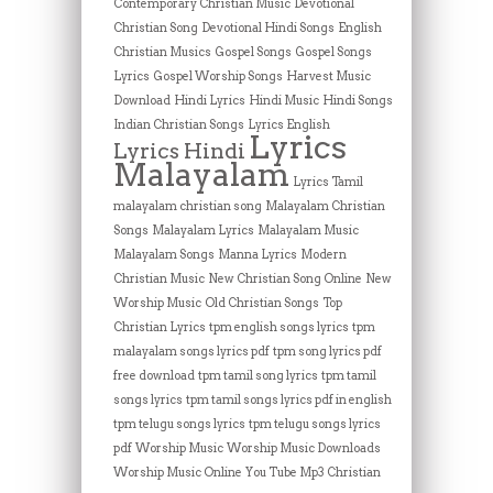
Contemporary Christian Music
Devotional
Christian Song
Devotional Hindi Songs
English
Christian Musics
Gospel Songs
Gospel Songs
Lyrics
Gospel Worship Songs
Harvest Music
Download
Hindi Lyrics
Hindi Music
Hindi Songs
Indian Christian Songs
Lyrics English
Lyrics
Lyrics Hindi
Malayalam
Lyrics Tamil
malayalam christian song
Malayalam Christian
Songs
Malayalam Lyrics
Malayalam Music
Malayalam Songs
Manna Lyrics
Modern
Christian Music
New Christian Song Online
New
Worship Music
Old Christian Songs
Top
Christian Lyrics
tpm english songs lyrics
tpm
malayalam songs lyrics pdf
tpm song lyrics pdf
free download
tpm tamil song lyrics
tpm tamil
songs lyrics
tpm tamil songs lyrics pdf in english
tpm telugu songs lyrics
tpm telugu songs lyrics
pdf
Worship Music
Worship Music Downloads
Worship Music Online
You Tube Mp3 Christian