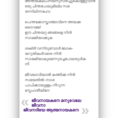
അന്ത്യകല്പനയനുസരിച്ചുകൊള്ളുവാൻ
ഒരു ചിന്തപോലുമില്ല സഭ
തന്നിലിന്നഹോ
പെന്തക്കോസ്താത്മാവിനെ അയക്ക
ദൈവമേ!
ഈ ചിന്തയറ്റ ഞങ്ങളെ നിൻ
സാക്ഷിയാക്കുക
ശക്തി വന്നിടുമ്പോൾ ലോക-
യറുതികൾവരെ-നിൻ
സാക്ഷിയാകുമെന്നുരച്ചപോലരുൾക
നീ
ജീവയാവിയാൽ കത്തിക്ക നിൻ
സഭയതിൽ-നാശ
പാപിക്കായുള്ളം നീറുന്ന
സ്നേഹതീയിനേ
ജീവനായകനേ മനുവേലേ
ജീവനാ
ജീവനദിയേ ആത്മനായകനേ