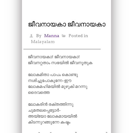
ജീവനായകാ ജീവനായകാ
By
Manna
Posted in
Malayalam
ജീവനായകാ! ജീവനായകാ!
ജീവനറ്റതാം സഭയിൽ ജീവനൂതുക
ലോകമിതാ പാപം കൊണ്ടു
നശിച്ചുപോകുന്നേ-ഈ
ലോകമഹിമയിൽ മുഴുകി മറന്നു
ദൈവത്തെ
ലോകരിൻ രക്തത്തിന്നു
ചുമതലപ്പെട്ടോർ-
അയ്യോ ലോകമായയിൽ
കിടന്നുറങ്ങുന്നേ കഷ്ടം