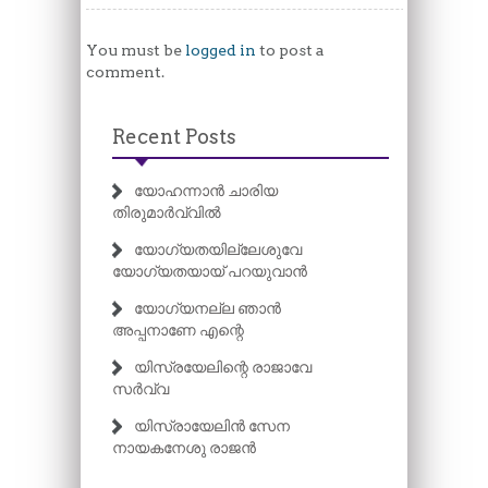
You must be
logged in
to post a
comment.
Recent Posts
യോഹന്നാൻ ചാരിയ
തിരുമാർവ്വിൽ
യോഗ്യതയില്ലേശുവേ
യോഗ്യതയായ് പറയുവാൻ
യോഗ്യനല്ല ഞാൻ
അപ്പനാണേ എന്റെ
യിസ്രയേലിന്റെ രാജാവേ
സർവ്വ
യിസ്രായേലിൻ സേന
നായകനേശു രാജൻ