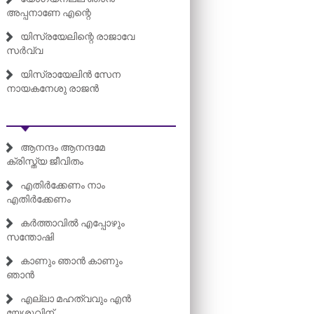
അപ്പനാണേ എന്റെ
യിസ്രയേലിന്റെ രാജാവേ
സർവ്വ
യിസ്രായേലിൻ സേന
നായകനേശു രാജൻ
ആനന്ദം ആനന്ദമേ
ക്രിസ്ത്യ ജീവിതം
എതിർക്കേണം നാം
എതിർക്കേണം
കർത്താവിൽ എപ്പോഴും
സന്തോഷി
കാണും ഞാൻ കാണും
ഞാൻ
എല്ലാ മഹത്വവും എൻ
യേശുവിന്