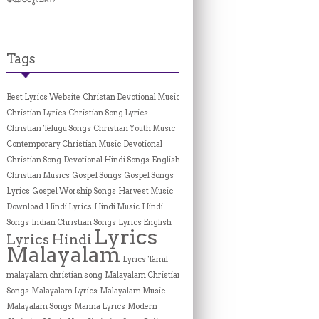
Tags
Best Lyrics Website
Christan Devotional Music
Christian Lyrics
Christian Song Lyrics
Christian Telugu Songs
Christian Youth Music
Contemporary Christian Music
Devotional
Christian Song
Devotional Hindi Songs
English
Christian Musics
Gospel Songs
Gospel Songs
Lyrics
Gospel Worship Songs
Harvest Music
Download
Hindi Lyrics
Hindi Music
Hindi
Songs
Indian Christian Songs
Lyrics English
Lyrics
Lyrics Hindi
Malayalam
Lyrics Tamil
malayalam christian song
Malayalam Christian
Songs
Malayalam Lyrics
Malayalam Music
Malayalam Songs
Manna Lyrics
Modern