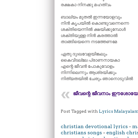
രക്ഷകാ നിനക്കു മഹത്വം
ബാല്യം മുതൽ ഇന്നയോളവും
നിൻ കൃപയിൽ കൊണ്ടുവന്നെന്നെ
ശക്തിയെന്നിൽ ക്ഷയിക്കുമ്പോൾ
ശക്തിയുള്ള നിൻ കരത്താൽ
താങ്ങിയെന്നെ നടത്തേണമേ
ഏതു ദുഃഖവേളയിങ്കലും
കൈവിടല്ലേ പ്രാണനായകാ
എന്റെ ജീവൻ പോകുവോളം
നിന്നിലെന്നും ആശ്രയിക്കും
നിത്യതയിൽ ചേരും ഞാനൊടുവിൽ
ജീവന്റെ ജീവനാം ഈശോയേ
Post Tagged with
Lyrics Malayala
christian devotional lyrics
-
ma
christians songs
-
english chri