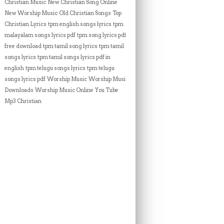
Christian Music
New Christian Song Online
New Worship Music
Old Christian Songs
Top
Christian Lyrics
tpm english songs lyrics
tpm
malayalam songs lyrics pdf
tpm song lyrics pdf
free download
tpm tamil song lyrics
tpm tamil
songs lyrics
tpm tamil songs lyrics pdf in
english
tpm telugu songs lyrics
tpm telugu
songs lyrics pdf
Worship Music
Worship Music
Downloads
Worship Music Online
You Tube
Mp3 Christian