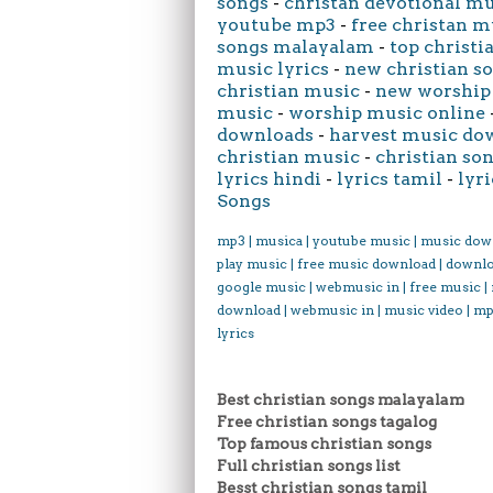
songs
-
christan devotional m
youtube mp3
-
free christan m
songs malayalam
-
top christi
music lyrics
-
new christian s
christian music
-
new worship
music
-
worship music online
downloads
-
harvest music do
christian music
-
christian son
lyrics hindi
-
lyrics tamil
-
lyri
Songs
mp3 | musica | youtube music | music dow
play music | free music download | downl
google music | webmusic in | free music |
download | webmusic in | music video | mp
lyrics
Best christian songs malayalam
Free christian songs tagalog
Top famous christian songs
Full christian songs list
Besst christian songs tamil