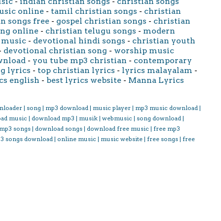
usic
-
indian christian songs
-
christian songs
usic online
-
tamil christian songs
-
christian
an songs free
-
gospel christian songs
-
christian
ong online
-
christian telugu songs
-
modern
 music
-
devotional hindi songs
-
christian youth
-
devotional christian song
-
worship music
wnload
-
you tube mp3 christian
-
contemporary
g lyrics
-
top christian lyrics
-
lyrics malayalam
-
cs english
-
best lyrics website
-
Manna Lyrics
nloader | song | mp3 download | music player | mp3 music download |
oad music | download mp3 | musik | webmusic | song download |
 mp3 songs | download songs | download free music | free mp3
3 songs download | online music | music website | free songs | free