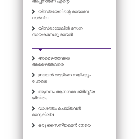
അപ്പനാണേ എന്റെ
യിസ്രയേലിന്റെ രാജാവേ
സർവ്വ
യിസ്രായേലിൻ സേന
നായകനേശു രാജൻ
അഴൈത്തവരെ
അഴൈത്തവരെ
ഇടയൻ ആടിനെ നയിക്കും
പോലെ
ആനന്ദം ആനന്ദമേ ക്രിസ്ത്യ
ജീവിതം
വാഗ്ദത്തം ചെയ്തവൻ
മാറുകില്ല
ഒരു സൈന്യമെൻ നേരെ