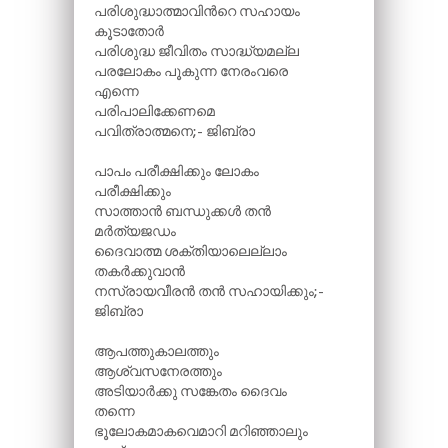
പരിശുദ്ധാത്മാവിന്‍റെ സഹായം
കൂടാതോർ
പരിശുദ്ധ ജീവിതം സാദ്ധ്യമല്ല
പരലോകം പൂകുന്ന നേരംവരെ
എന്നെ
പരിപാലിക്കേണമെ
പവിത്രാത്മനെ;- ജിബ്രാ
പാപം പരീക്ഷിക്കും ലോകം
പരീക്ഷിക്കും
സാത്താൻ ബന്ധുക്കൾ തൻ
മർത്യജഡം
ദൈവാത്മ ശക്തിയാലെല്ലാം
തകർക്കുവാൻ
നസ്രായവീരൻ തൻ സഹായിക്കും;-
ജിബ്രാ
ആപത്തുകാലത്തും
ആശ്വസനേരത്തും
അടിയാർക്കു സങ്കേതം ദൈവം
തന്നെ
ഭൂലോകമാകവെമാറി മറിഞ്ഞാലും