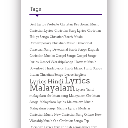
Tags
Best Lyrics Website
Christan Devotional Music
Christian Lyrics
Christian Song Lyrics
Christian
Telugu Songs
Christian Youth Music
Contemporary Christian Music
Devotional
Christian Song
Devotional Hindi Songs
English
Christian Musics
Gospel Songs
Gospel Songs
Lyrics
Gospel Worship Songs
Harvest Music
Download
Hindi Lyrics
Hindi Music
Hindi Songs
Indian Christian Songs
Lyrics English
Lyrics
Lyrics Hindi
Malayalam
Lyrics Tamil
malayalam christian song
Malayalam Christian
Songs
Malayalam Lyrics
Malayalam Music
Malayalam Songs
Manna Lyrics
Modern
Christian Music
New Christian Song Online
New
Worship Music
Old Christian Songs
Top
Christian Lyrics
tpm english songs lyrics
tpm