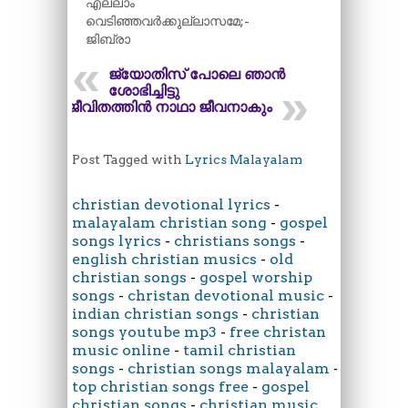
എല്ലാം
വെടിഞ്ഞവർക്കുല്ലാസമേ;-
ജിബ്രാ
ജ്യോതിസ് പോലെ ഞാൻ
ശോഭിച്ചിട്ടു
ജീവിതത്തിൻ നാഥാ ജീവനാകും
Post Tagged with
Lyrics Malayalam
christian devotional lyrics
-
malayalam christian song
-
gospel
songs lyrics
-
christians songs
-
english christian musics
-
old
christian songs
-
gospel worship
songs
-
christan devotional music
-
indian christian songs
-
christian
songs youtube mp3
-
free christan
music online
-
tamil christian
songs
-
christian songs malayalam
-
top christian songs free
-
gospel
christian songs
-
christian music