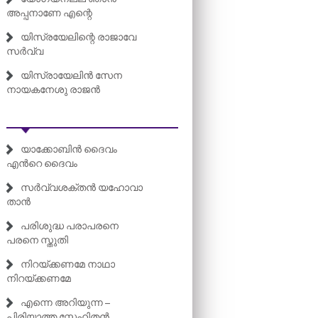
അപ്പനാണേ എന്റെ
യിസ്രയേലിന്റെ രാജാവേ
സർവ്വ
യിസ്രായേലിൻ സേന
നായകനേശു രാജൻ
യാക്കോബിൻ ദൈവം
എന്‍റെ ദൈവം
സർവ്വശക്തൻ യഹോവാ
താൻ
പരിശുദ്ധ പരാപരനെ
പരനെ സ്തുതി
നിറയ്ക്കണമേ നാഥാ
നിറയ്ക്കണമേ
എന്നെ അറിയുന്ന –
പിരിയാത്ത സ്നേഹിതൻ