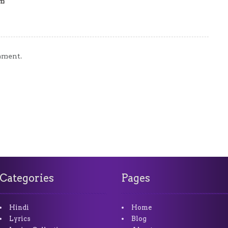
am
mment.
Categories
Pages
Hindi
Home
Lyrics
Blog