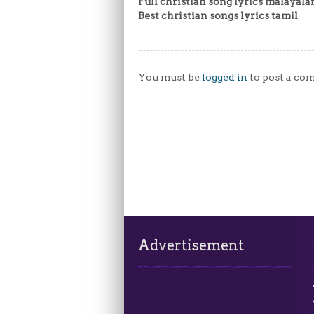
Full christian song lyrics malayal
Best christian songs lyrics tamil
You must be
logged in
to post a co
Advertisement