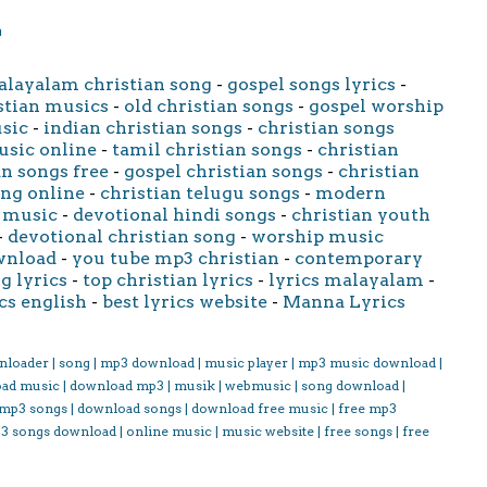
m
layalam christian song
-
gospel songs lyrics
-
stian musics
-
old christian songs
-
gospel worship
usic
-
indian christian songs
-
christian songs
usic online
-
tamil christian songs
-
christian
an songs free
-
gospel christian songs
-
christian
ong online
-
christian telugu songs
-
modern
 music
-
devotional hindi songs
-
christian youth
-
devotional christian song
-
worship music
wnload
-
you tube mp3 christian
-
contemporary
g lyrics
-
top christian lyrics
-
lyrics malayalam
-
cs english
-
best lyrics website
-
Manna Lyrics
nloader | song | mp3 download | music player | mp3 music download |
oad music | download mp3 | musik | webmusic | song download |
 mp3 songs | download songs | download free music | free mp3
3 songs download | online music | music website | free songs | free