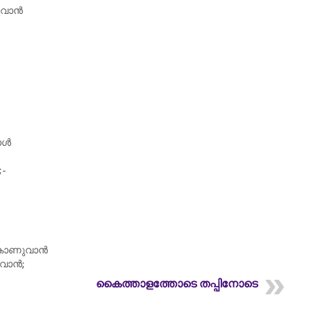
കുവാൻ
ോൾ
;-
 കാണുവാൻ
ുവാൻ;
കൈത്താളത്തോടെ തപ്പിനോടെ