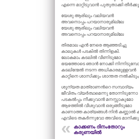
എന്നെ മാറ്റിടുവാൻ പുതുതാക്കി തീർക്
യേശു ആരിലും വലിയവൻ
അവനൊപ്പം പറയാനാരുമില്ലേ
യേശു ആരിലും വലിയവൻ
അവനൊപ്പം പറയാനാരുമില്ലേ
തിരമാല എൻ നേരെ ആഞ്ഞടിച്ചു
കാലുകൾ പടകിൽ തിന്നിളകി.
ലോകമാം കടലിൽ വീണിടുമോ
ഭയത്തോടെ ഞാൻ നോക്കി നിന്നിടുമ്പ
കടലിന്മേൽ നടന്ന അധികാരമുള്ളവൻ
കാറ്റിനെ ശാസിക്കും ശാന്തത നൽകിടും
ശൂന്യത മാത്രാണന്‍റെ സമ്പാദ്യം
ജീവിതം വ്യർത്ഥമെന്നു തോന്നിടുന്നോ
പടകൽപ്പം നീക്കുവാൻ മനസ്സാകുമോ
ആഴത്തിൽ വീശുവാൻ ഒരുങ്ങീടുമോ
കാണാത്ത കാര്യങ്ങൾ നിൻ കണ്ണാൽ
എവിടെ തകർന്നുവോ അവിടെ മാനിക്ക
കാക്കണം ദിനംതോറും
കരുണയിൽ