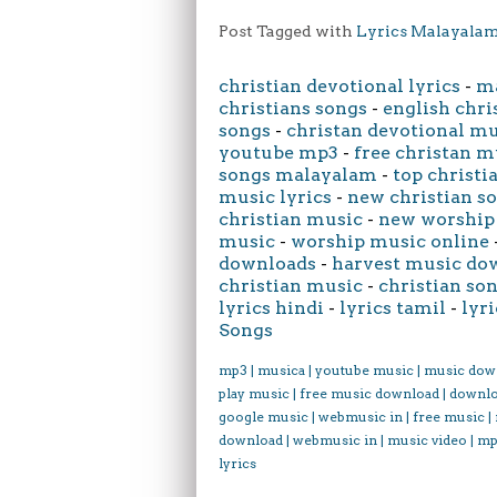
Post Tagged with
Lyrics Malayala
christian devotional lyrics
-
ma
christians songs
-
english chri
songs
-
christan devotional m
youtube mp3
-
free christan m
songs malayalam
-
top christi
music lyrics
-
new christian s
christian music
-
new worship
music
-
worship music online
downloads
-
harvest music do
christian music
-
christian son
lyrics hindi
-
lyrics tamil
-
lyri
Songs
mp3 | musica | youtube music | music dow
play music | free music download | downl
google music | webmusic in | free music |
download | webmusic in | music video | mp
lyrics