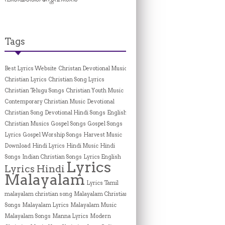
Tags
Best Lyrics Website
Christan Devotional Music
Christian Lyrics
Christian Song Lyrics
Christian Telugu Songs
Christian Youth Music
Contemporary Christian Music
Devotional
Christian Song
Devotional Hindi Songs
English
Christian Musics
Gospel Songs
Gospel Songs
Lyrics
Gospel Worship Songs
Harvest Music
Download
Hindi Lyrics
Hindi Music
Hindi
Songs
Indian Christian Songs
Lyrics English
Lyrics
Lyrics Hindi
Malayalam
Lyrics Tamil
malayalam christian song
Malayalam Christian
Songs
Malayalam Lyrics
Malayalam Music
Malayalam Songs
Manna Lyrics
Modern