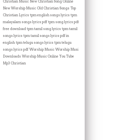
Christian Music
New Christian Song Online
New Worship Music
Old Christian Songs
Top
Christian Lyrics
tpm english songs lyrics
tpm
malayalam songs lyrics pdf
tpm song lyrics pdf
free download
tpm tamil song lyrics
tpm tamil
songs lyrics
tpm tamil songs lyrics pdf in
english
tpm telugu songs lyrics
tpm telugu
songs lyrics pdf
Worship Music
Worship Music
Downloads
Worship Music Online
You Tube
Mp3 Christian