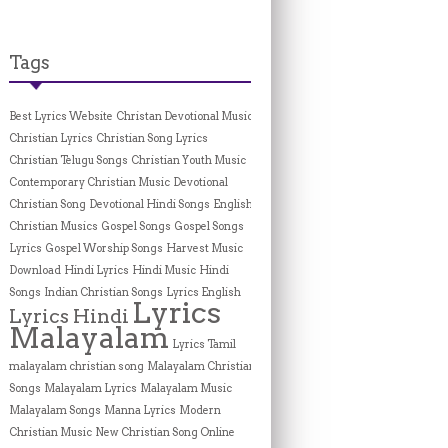
Tags
Best Lyrics Website
Christan Devotional Music
Christian Lyrics
Christian Song Lyrics
Christian Telugu Songs
Christian Youth Music
Contemporary Christian Music
Devotional
Christian Song
Devotional Hindi Songs
English
Christian Musics
Gospel Songs
Gospel Songs
Lyrics
Gospel Worship Songs
Harvest Music
Download
Hindi Lyrics
Hindi Music
Hindi
Songs
Indian Christian Songs
Lyrics English
Lyrics
Lyrics Hindi
Malayalam
Lyrics Tamil
malayalam christian song
Malayalam Christian
Songs
Malayalam Lyrics
Malayalam Music
Malayalam Songs
Manna Lyrics
Modern
Christian Music
New Christian Song Online