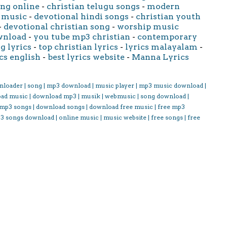
ong online
-
christian telugu songs
-
modern
 music
-
devotional hindi songs
-
christian youth
-
devotional christian song
-
worship music
wnload
-
you tube mp3 christian
-
contemporary
g lyrics
-
top christian lyrics
-
lyrics malayalam
-
cs english
-
best lyrics website
-
Manna Lyrics
nloader | song | mp3 download | music player | mp3 music download |
oad music | download mp3 | musik | webmusic | song download |
 mp3 songs | download songs | download free music | free mp3
3 songs download | online music | music website | free songs | free