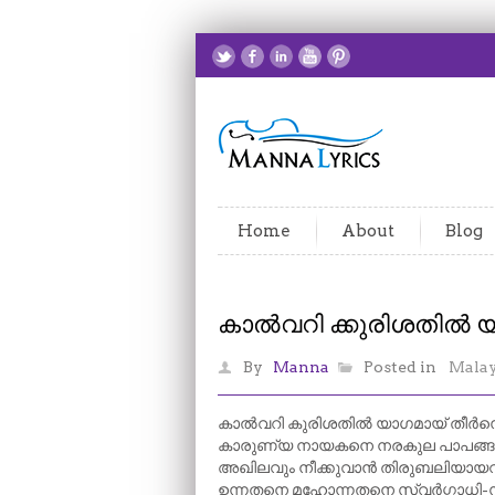
Home
About
Blog
കാൽവറി ക്കുരിശതിൽ 
By
Manna
Posted in
Mala
കാൽവറി കുരിശതിൽ യാഗമായ് തീർന
കാരുണ്യ നായകനെ നരകുല പാപങ്
അഖിലവും നീക്കുവാൻ തിരുബലിയാ
ഉന്നതനെ മഹോന്നതനെ സ്വർഗ്ഗാധി-