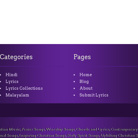
Categories
Pages
Hindi
Home
Lyrics
Blog
Lyrics Collections
About
Malayalam
Submit Lyrics
stian Music, Praise Songs, Worship Songs, Chords and Lyrics, Contemporary
ual Songs, Inspiring Christian Songs, Holy Spirit Songs, Uplifting Christian 