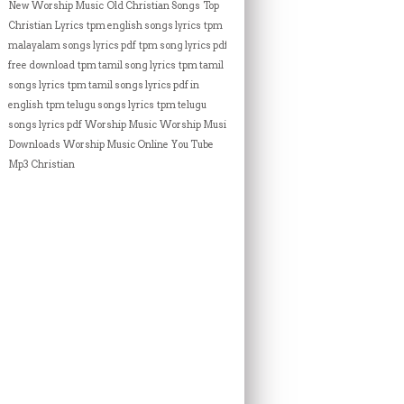
New Worship Music
Old Christian Songs
Top
Christian Lyrics
tpm english songs lyrics
tpm
malayalam songs lyrics pdf
tpm song lyrics pdf
free download
tpm tamil song lyrics
tpm tamil
songs lyrics
tpm tamil songs lyrics pdf in
english
tpm telugu songs lyrics
tpm telugu
songs lyrics pdf
Worship Music
Worship Music
Downloads
Worship Music Online
You Tube
Mp3 Christian