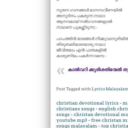
നൂതന ഗാനങ്ങൾ മാനസവീണയിൽ
അനുദിനം പകരുന്ന നാഥാ
ആനന്ദമായ് നൽഗാനങ്ങളാൽ
നാഥനെ പുകഴ്ത്തിടുന്ന;-
പാപത്തിൻ ഭാരങ്ങൾ നീക്കുവാനൂഴിയി
തിരുബലിയായൊരു നാഥാ
ജീവിതമാം എൻ പാതകളിൽ
കാരുണ്യം പകർന്നവനെ;-
കാൽവറി ക്കുരിശതിന്മേൽ തു
Post Tagged with
Lyrics Malayala
christian devotional lyrics
-
ma
christians songs
-
english chri
songs
-
christan devotional m
youtube mp3
-
free christan m
songs malayalam
-
top christi