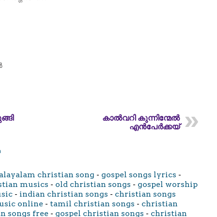
ൽ
ങ്ങി
കാൽവറി കുന്നിന്മേൽ
എൻപേർക്കയ്
m
layalam christian song
-
gospel songs lyrics
-
stian musics
-
old christian songs
-
gospel worship
usic
-
indian christian songs
-
christian songs
usic online
-
tamil christian songs
-
christian
an songs free
-
gospel christian songs
-
christian