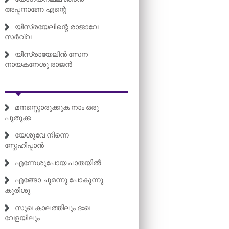
അപ്പനാണേ എന്റെ
യിസ്രയേലിന്റെ രാജാവേ
സർവ്വ
യിസ്രായേലിൻ സേന
നായകനേശു രാജൻ
മനസ്സൊരുക്കുക നാം ഒരു
പുതുക്ക
യേശുവേ നിന്നെ
സ്നേഹിപ്പാൻ
എന്നേശുപോയ പാതയിൽ
എങ്ങോ ചുമന്നു പോകുന്നു
കുരിശു
സുഖ കാലത്തിലും ദഃഖ
വേളയിലും