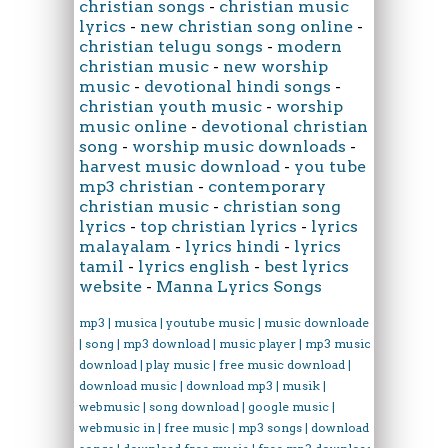
christian songs
-
christian music
lyrics
-
new christian song online
-
christian telugu songs
-
modern
christian music
-
new worship
music
-
devotional hindi songs
-
christian youth music
-
worship
music online
-
devotional christian
song
-
worship music downloads
-
harvest music download
-
you tube
mp3 christian
-
contemporary
christian music
-
christian song
lyrics
-
top christian lyrics
-
lyrics
malayalam
-
lyrics hindi
-
lyrics
tamil
-
lyrics english
-
best lyrics
website
-
Manna Lyrics Songs
mp3 | musica | youtube music | music downloader
| song | mp3 download | music player | mp3 music
download | play music | free music download |
download music | download mp3 | musik |
webmusic | song download | google music |
webmusic in | free music | mp3 songs | download