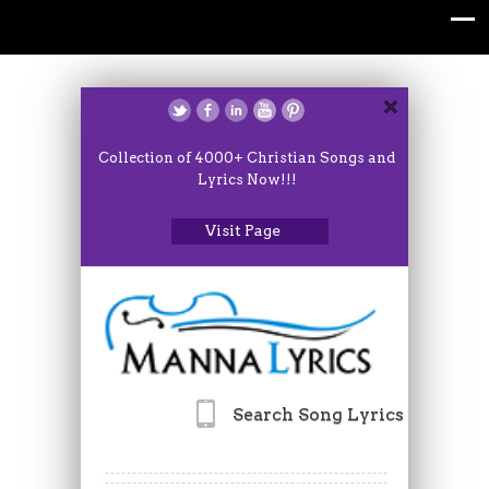
Collection of 4000+ Christian Songs and
Lyrics Now!!!
Visit Page
Search Song Lyrics