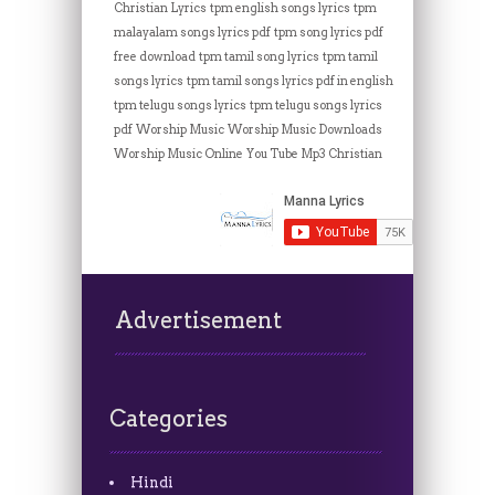
Christian Lyrics
tpm english songs lyrics
tpm
malayalam songs lyrics pdf
tpm song lyrics pdf
free download
tpm tamil song lyrics
tpm tamil
songs lyrics
tpm tamil songs lyrics pdf in english
tpm telugu songs lyrics
tpm telugu songs lyrics
pdf
Worship Music
Worship Music Downloads
Worship Music Online
You Tube Mp3 Christian
Advertisement
Categories
Hindi