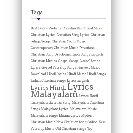
Tags
Best Lyrics Website
Christan Devotional Music
Christian Lyrics
Christian Song Lyrics
Christian
Telugu Songs
Christian Youth Music
Contemporary Christian Music
Devotional
Christian Song
Devotional Hindi Songs
English
Christian Musics
Gospel Songs
Gospel Songs
Lyrics
Gospel Worship Songs
Harvest Music
Download
Hindi Lyrics
Hindi Music
Hindi Songs
Indian Christian Songs
Lyrics English
Lyrics
Lyrics Hindi
Malayalam
Lyrics Tamil
malayalam christian song
Malayalam Christian
Songs
Malayalam Lyrics
Malayalam Music
Malayalam Songs
Manna Lyrics
Modern
Christian Music
New Christian Song Online
New
Worship Music
Old Christian Songs
Top