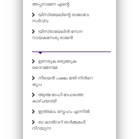
അപ്പനാണേ എന്റെ
യിസ്രയേലിന്റെ രാജാവേ
സർവ്വ
യിസ്രായേലിൻ സേന
നായകനേശു രാജൻ
ഉണരുക ഒരുങ്ങുക
ദൈവജനമേ
നീയെൻ പക്ഷം മതി നിന്‍റെ
കൃപ
ആത്മ ദേഹി ദേഹത്തെ
കാഴ്ചയായി
ഇത്രമാം സ്നേഹം എന്നിൽ
ഓ കാൽവറി ഓർമ്മകൾ
നിറയുന്ന