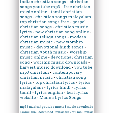
indian christian songs
-
christian
songs youtube mp3
-
free christan
music online
-
tamil christian
songs
-
christian songs malayalam
-
top christian songs free
-
gospel
christian songs
-
christian music
lyrics
-
new christian song online
-
christian telugu songs
-
modern
christian music
-
new worship
music
-
devotional hindi songs
-
christian youth music
-
worship
music online
-
devotional christian
song
-
worship music downloads
-
harvest music download
-
you tube
mp3 christian
-
contemporary
christian music
-
christian song
lyrics
-
top christian lyrics
-
lyrics
malayalam
-
lyrics hindi
-
lyrics
tamil
-
lyrics english
-
best lyrics
website
-
Manna Lyrics Songs
mp3 | musica | youtube music | music downloader
| song | mp3 download | music player | mp3 music