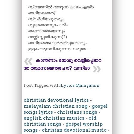
സീയോനിൽ വാഴുന്ന കാലം എത്ര
ഭാഗ്യകരമത്;
സ്വർഗീയദൂതരും
ശുദ്ധമൊന്നുപോൽ-
ആമോദമായെന്നും
വാഴ്ത്തിസ്തുതിക്കുന്ന(2)
ഭാഗ്യത്തെ ഓർത്തിടുന്തോറും
ഉള്ളം ആനന്ദിക്കുന്നേ;- വരുമേ…
കാന്തനാം യേശു വെളിപ്പെടാറായ്
കാന്ത താമസമെന്തഹോ? വന്നിടാ
Post Tagged with
Lyrics Malayalam
christian devotional lyrics
-
malayalam christian song
-
gospel
songs lyrics
-
christians songs
-
english christian musics
-
old
christian songs
-
gospel worship
songs
-
christan devotional music
-