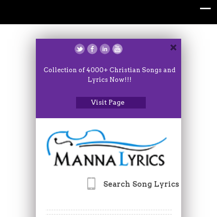
Collection of 4000+ Christian Songs and
Lyrics Now!!!
Visit Page
Search Song Lyrics