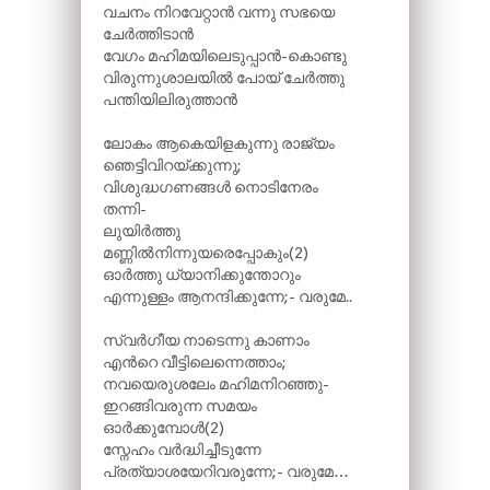
വചനം നിറവേറ്റാൻ വന്നു സഭയെ
ചേർത്തിടാൻ
വേഗം മഹിമയിലെടുപ്പാൻ-കൊണ്ടു
വിരുന്നുശാലയിൽ പോയ് ചേർത്തു
പന്തിയിലിരുത്താൻ
ലോകം ആകെയിളകുന്നു രാജ്യം
ഞെട്ടിവിറയ്ക്കുന്നു;
വിശുദ്ധഗണങ്ങൾ നൊടിനേരം
തന്നി-
ലുയിർത്തു
മണ്ണിൽനിന്നുയരെപ്പോകും(2)
ഓർത്തു ധ്യാനിക്കുന്തോറും
എന്നുള്ളം ആനന്ദിക്കുന്നേ;- വരുമേ..
സ്വർഗീയ നാടെന്നു കാണാം
എന്‍റെ വീട്ടിലെന്നെത്താം;
നവയെരുശലേം മഹിമനിറഞ്ഞു-
ഇറങ്ങിവരുന്ന സമയം
ഓർക്കുമ്പോൾ(2)
സ്നേഹം വർദ്ധിച്ചീടുന്നേ
പ്രത്യാശയേറിവരുന്നേ;- വരുമേ…