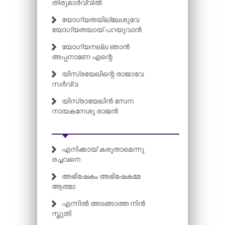
തിരുമാർവ്വിൽ
യോഗ്യതയില്ലേശുവേ
യോഗ്യതയായ് പറയുവാൻ
യോഗ്യനല്ല ഞാൻ
അപ്പനാണേ എന്റെ
യിസ്രയേലിന്റെ രാജാവേ
സർവ്വ
യിസ്രായേലിൻ സേന
നായകനേശു രാജൻ
എനിക്കായ് കരുതാമെന്നു
രച്ചവനെ
അഭിഷേകം അഭിഷേകമേ
ആത്മാ
എന്നിൽ അടങ്ങാത്ത നിൻ
സ്തുതി