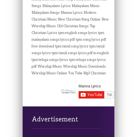
Songs
Malayalam Lyrics
Malayalam Music
Malayalam Songs
Manna Lyrics
Modern
Christian Music
New Christian Song Online
New
Worship Music
Old Christian Songs
Top
Christian Lyrics
tpm english songs lyrics
tpm
malayalam songs lyrics pdf
tpm song lyrics pdf
free download
tpm tamil song lyrics
tpm tamil
songs lyrics
tpm tamil songs lyrics pdf in english
tpm telugu songs lyrics
tpm telugu songs lyrics
pdf
Worship Music
Worship Music Downloads
Worship Music Online
You Tube Mp3 Christian
Advertisement