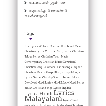
പോകാം ക്രിസ്തുവിനായ്
ആരാധിപ്പാൻ യോഗ്യൻ
ആശ്രയിപ്പാൻ
Tags
Best Lyrics Website
Christan Devotional Music
Christian Lyrics
Christian Song Lyrics
Christian
Telugu Songs
Christian Youth Music
Contemporary Christian Music
Devotional
Christian Song
Devotional Hindi Songs
English
Christian Musics
Gospel Songs
Gospel Songs
Lyrics
Gospel Worship Songs
Harvest Music
Download
Hindi Lyrics
Hindi Music
Hindi Songs
Indian Christian Songs
Lyrics English
Lyrics
Lyrics Hindi
Malayalam
Lyrics Tamil
malayalam christian song
Malayalam Christian