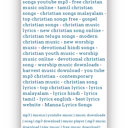
songs youtube mp3
-
free christan
music online
-
tamil christian
songs
-
christian songs malayalam
-
top christian songs free
-
gospel
christian songs
-
christian music
lyrics
-
new christian song online
-
christian telugu songs
-
modern
christian music
-
new worship
music
-
devotional hindi songs
-
christian youth music
-
worship
music online
-
devotional christian
song
-
worship music downloads
-
harvest music download
-
you tube
mp3 christian
-
contemporary
christian music
-
christian song
lyrics
-
top christian lyrics
-
lyrics
malayalam
-
lyrics hindi
-
lyrics
tamil
-
lyrics english
-
best lyrics
website
-
Manna Lyrics Songs
mp3 | musica | youtube music | music downloader
| song | mp3 download | music player | mp3 music
download | play music | free music download |