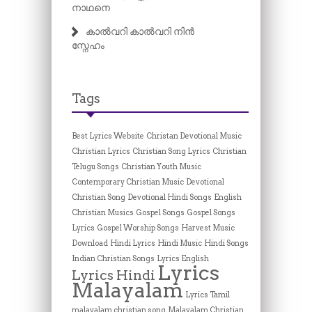
നാഥനെ
കാൽവറി കാൽവറി നിൻ
സ്നേഹം
Tags
Best Lyrics Website
Christan Devotional Music
Christian Lyrics
Christian Song Lyrics
Christian
Telugu Songs
Christian Youth Music
Contemporary Christian Music
Devotional
Christian Song
Devotional Hindi Songs
English
Christian Musics
Gospel Songs
Gospel Songs
Lyrics
Gospel Worship Songs
Harvest Music
Download
Hindi Lyrics
Hindi Music
Hindi Songs
Indian Christian Songs
Lyrics English
Lyrics
Lyrics Hindi
Malayalam
Lyrics Tamil
malayalam christian song
Malayalam Christian