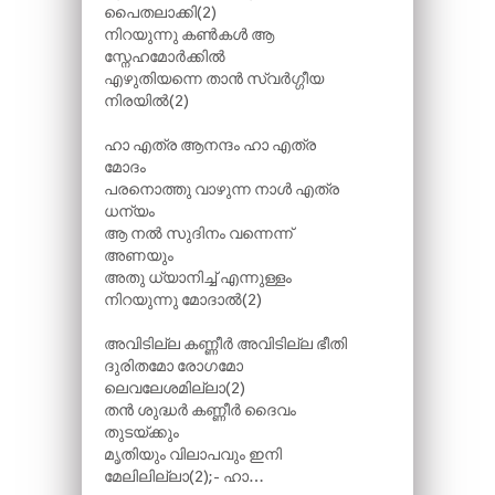
പൈതലാക്കി(2)
നിറയുന്നു കൺകൾ ആ
സ്നേഹമോർക്കിൽ
എഴുതിയന്നെ താൻ സ്വർഗ്ഗീയ
നിരയിൽ(2)
ഹാ എത്ര ആനന്ദം ഹാ എത്ര
മോദം
പരനൊത്തു വാഴുന്ന നാൾ എത്ര
ധന്യം
ആ നൽ സുദിനം വന്നെന്ന്
അണയും
അതു ധ്യാനിച്ച് എന്നുള്ളം
നിറയുന്നു മോദാൽ(2)
അവിടില്ല കണ്ണീർ അവിടില്ല ഭീതി
ദുരിതമോ രോഗമോ
ലെവലേശമില്ലാ(2)
തൻ ശുദ്ധർ കണ്ണീർ ദൈവം
തുടയ്ക്കും
മൃതിയും വിലാപവും ഇനി
മേലിലില്ലാ(2);- ഹാ…