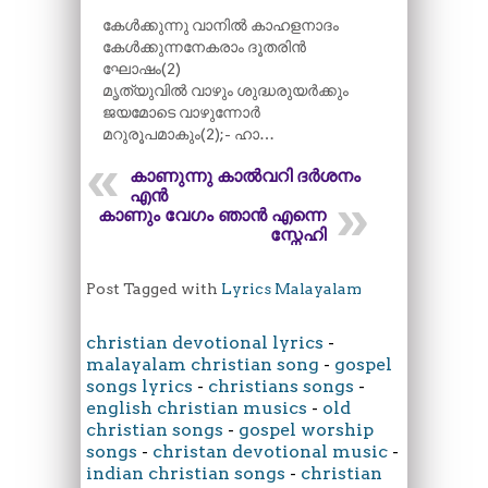
കേൾക്കുന്നു വാനിൽ കാഹളനാദം
കേൾക്കുന്നനേകരാം ദൂതരിൻ
ഘോഷം(2)
മൃത്യുവിൽ വാഴും ശുദ്ധരുയർക്കും
ജയമോടെ വാഴുന്നോർ
മറുരൂപമാകും(2);- ഹാ…
കാണുന്നു കാൽവറി ദർശനം
എൻ
കാണും വേഗം ഞാൻ എന്നെ
സ്നേഹി
Post Tagged with
Lyrics Malayalam
christian devotional lyrics
-
malayalam christian song
-
gospel
songs lyrics
-
christians songs
-
english christian musics
-
old
christian songs
-
gospel worship
songs
-
christan devotional music
-
indian christian songs
-
christian