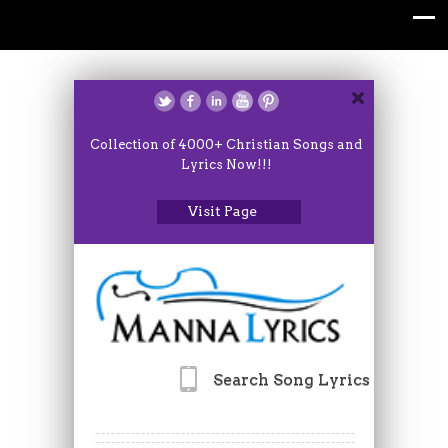
Collection of 4000+ Christian Songs and
Lyrics Now!!!
Visit Page
Search Song Lyrics