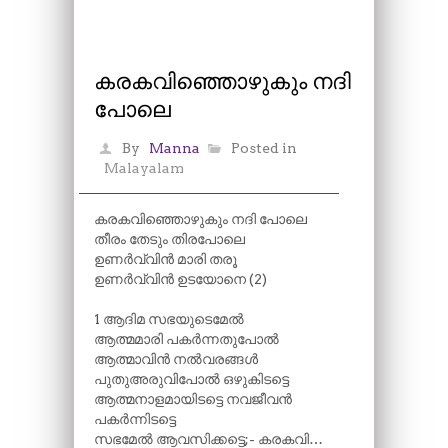
കരകവിഞ്ഞൊഴുകും നദി
പോലെ
By
Manna
Posted in
Malayalam
കരകവിഞ്ഞൊഴുകും നദി പോലെ
തീരം തേടും തിരപോലെ
ഉണർവ്വിൻ മാരി തരൂ
ഉണർവ്വിൻ ഉടയോനെ (2)
1 ആദിമ സഭയുടെമേൽ
ആത്മമാരി പകർന്നതുപോൽ
ആത്മാവിൻ നൽവരങ്ങൾ
പുതുഅരുവിപോൽ ഒഴുകിടട്ടെ
ആത്മനാളമായിടട്ടെ നവജീവൻ
പകർന്നിടട്ടെ
സഭമേൽ ആവസിക്കട്ടെ;- കരകവി…