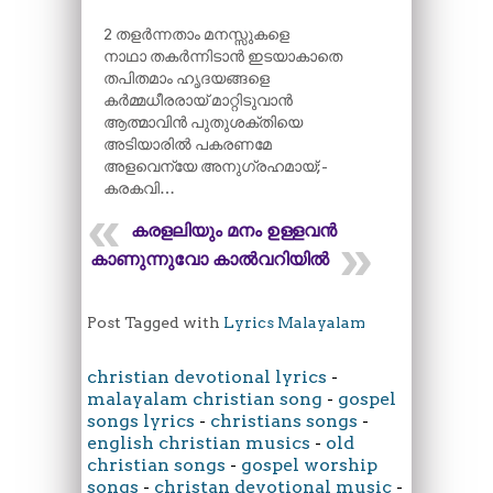
2 തളർന്നതാം മനസ്സുകളെ
നാഥാ തകർന്നിടാൻ ഇടയാകാതെ
തപിതമാം ഹൃദയങ്ങളെ
കർമ്മധീരരായ് മാറ്റിടുവാൻ
ആത്മാവിൻ പുതുശക്തിയെ
അടിയാരിൽ പകരണമേ
അളവെന്യേ അനുഗ്രഹമായ്;-
കരകവി…
കരളലിയും മനം ഉള്ളവൻ
കാണുന്നുവോ കാൽവറിയിൽ
Post Tagged with
Lyrics Malayalam
christian devotional lyrics
-
malayalam christian song
-
gospel
songs lyrics
-
christians songs
-
english christian musics
-
old
christian songs
-
gospel worship
songs
-
christan devotional music
-