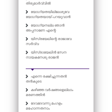
തിരുമാർവ്വിൽ
യോഗ്യതയില്ലേശുവേ
യോഗ്യതയായ് പറയുവാൻ
യോഗ്യനല്ല ഞാൻ
അപ്പനാണേ എന്റെ
യിസ്രയേലിന്റെ രാജാവേ
സർവ്വ
യിസ്രായേലിൻ സേന
നായകനേശു രാജൻ
എന്നെ രക്ഷിച്ചുന്നതൻ
തൻകൂടെ
കഴിഞ്ഞ വർഷങ്ങളെല്ലാം
മരണത്തിൻ
ദേവദേവന്നു മംഗളം
മഹോന്നതനാം