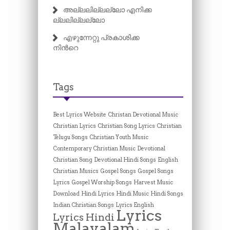
അല്ലലില്ലല്ലോ എനിക്ക
ല്ലലില്ലല്ലോ
എഴുന്നേറ്റു പ്രകാശിക്ക
നിന്‍റെ
Tags
Best Lyrics Website
Christan Devotional Music
Christian Lyrics
Christian Song Lyrics
Christian
Telugu Songs
Christian Youth Music
Contemporary Christian Music
Devotional
Christian Song
Devotional Hindi Songs
English
Christian Musics
Gospel Songs
Gospel Songs
Lyrics
Gospel Worship Songs
Harvest Music
Download
Hindi Lyrics
Hindi Music
Hindi Songs
Indian Christian Songs
Lyrics English
Lyrics
Lyrics Hindi
Malayalam