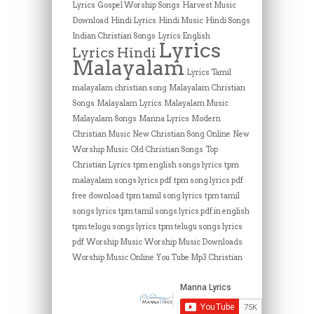
Lyrics
Gospel Worship Songs
Harvest Music
Download
Hindi Lyrics
Hindi Music
Hindi Songs
Indian Christian Songs
Lyrics English
Lyrics
Lyrics Hindi
Malayalam
Lyrics Tamil
malayalam christian song
Malayalam Christian
Songs
Malayalam Lyrics
Malayalam Music
Malayalam Songs
Manna Lyrics
Modern
Christian Music
New Christian Song Online
New
Worship Music
Old Christian Songs
Top
Christian Lyrics
tpm english songs lyrics
tpm
malayalam songs lyrics pdf
tpm song lyrics pdf
free download
tpm tamil song lyrics
tpm tamil
songs lyrics
tpm tamil songs lyrics pdf in english
tpm telugu songs lyrics
tpm telugu songs lyrics
pdf
Worship Music
Worship Music Downloads
Worship Music Online
You Tube Mp3 Christian