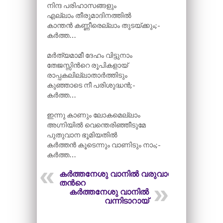
നിന്ദ പരിഹാസങ്ങളും
എല്ലാം തീരുമാദിനത്തിൽ
കാന്തൻ കണ്ണീരെല്ലാം തുടയ്ക്കും;-
കർത്ത…
മർത്യമാമീ ദേഹം വിട്ടുനാം
തേജസ്സിന്‍റെ രൂപികളായ്
രാപ്പകലില്ലാതാർത്തിടും
കുഞ്ഞാടെ നീ പരിശുദ്ധൻ;-
കർത്ത…
ഇന്നു കാണും ലോകമെല്ലാം
അഗ്നിയിൽ വെന്തെരിഞ്ഞീടുമേ
പുതുവാന ഭൂമിയതിൽ
കർത്തൻ കൂടെന്നും വാണിടും നാം;-
കർത്ത…
കർത്തനേശു വാനിൽ വരുവാൻ
തന്‍റെ
കർത്തനേശു വാനിൽ
വന്നിടാറായ്