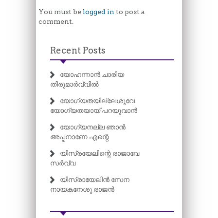
You must be
logged in
to post a
comment.
Recent Posts
യോഹന്നാൻ ചാരിയ
തിരുമാർവ്വിൽ
യോഗ്യതയില്ലേശുവേ
യോഗ്യതയായ് പറയുവാൻ
യോഗ്യനല്ല ഞാൻ
അപ്പനാണേ എന്റെ
യിസ്രയേലിന്റെ രാജാവേ
സർവ്വ
യിസ്രായേലിൻ സേന
നായകനേശു രാജൻ