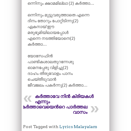
ഒന്നിനും ക്ഷാമമില്ലാ (2) കർത്താ…
ഒന്നിനും മുട്ടുവരുത്താതെ എന്നെ
ദിനം തോറും പോറ്റിടിന്നു(2)
ഏകനായ് ഈ
മരുഭൂമിയിലായപ്പോൾ
എന്നെ നടത്തിയോനെ(2)
കർത്താ…
യോസേഫിൻ
പാണ്ടികശാലതുറന്നേശു
ഓമനപ്പേരു വിളിച്ചു(2)
ദാഹം തീരുവോളം പാനം
ചെയ്തീടുവാൻ
ജീവജലം പകർന്നു(2) കർത്താ…
കർത്താവേ നിൻ ക്രിയകൾ
എന്നും
കർത്താവെയെന്‍റെ പാർത്തല
വാസം
Post Tagged with
Lyrics Malayalam