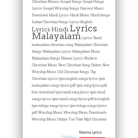
Christian Musics
Gospel Songs
Gospel Songs
Lyrics
Gospel Worship Songs
Harvest Music
Download
Hindi Lyrics
Hindi Music
Hindi Songs
Indian Christian Songs
Lyrics English
Lyrics
Lyrics Hindi
Malayalam
Lyrics Tamil
malayalam christian song
Malayalam Christian
Songs
Malayalam Lyrics
Malayalam Music
Malayalam Songs
Manna Lyrics
Modern
Christian Music
New Christian Song Online
New
Worship Music
Old Christian Songs
Top
Christian Lyrics
tpm english songs lyrics
tpm
malayalam songs lyrics pdf
tpm song lyrics pdf
free download
tpm tamil song lyrics
tpm tamil
songs lyrics
tpm tamil songs lyrics pdf in english
tpm telugu songs lyrics
tpm telugu songs lyrics
pdf
Worship Music
Worship Music Downloads
Worship Music Online
You Tube Mp3 Christian