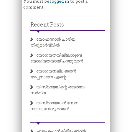
You must be
logged in
to post a
comment.
Recent Posts
യോഹന്നാൻ ചാരിയ
തിരുമാർവ്വിൽ
യോഗ്യതയില്ലേശുവേ
യോഗ്യതയായ് പറയുവാൻ
യോഗ്യനല്ല ഞാൻ
അപ്പനാണേ എന്റെ
യിസ്രയേലിന്റെ രാജാവേ
സർവ്വ
യിസ്രായേലിൻ സേന
നായകനേശു രാജൻ
ചൂടും പൊൻകിരീടം ഞാൻ