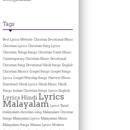
Tags
Best Lyrics Website
Christan Devotional Music
Christian Lyrics
Christian Song Lyrics
Christian Telugu Songs
Christian Youth Music
Contemporary Christian Music
Devotional
Christian Song
Devotional Hindi Songs
English
Christian Musics
Gospel Songs
Gospel Songs
Lyrics
Gospel Worship Songs
Harvest Music
Download
Hindi Lyrics
Hindi Music
Hindi
Songs
Indian Christian Songs
Lyrics English
Lyrics
Lyrics Hindi
Malayalam
Lyrics Tamil
malayalam christian song
Malayalam Christian
Songs
Malayalam Lyrics
Malayalam Music
Malayalam Songs
Manna Lyrics
Modern