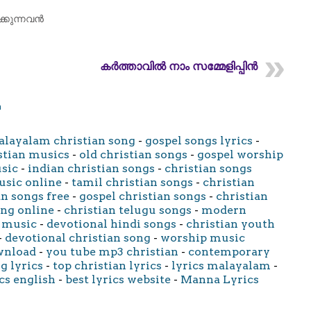
്കുന്നവൻ
കർത്താവിൽ നാം സമ്മേളിപ്പിൻ
m
layalam christian song
-
gospel songs lyrics
-
stian musics
-
old christian songs
-
gospel worship
usic
-
indian christian songs
-
christian songs
usic online
-
tamil christian songs
-
christian
an songs free
-
gospel christian songs
-
christian
ong online
-
christian telugu songs
-
modern
 music
-
devotional hindi songs
-
christian youth
-
devotional christian song
-
worship music
wnload
-
you tube mp3 christian
-
contemporary
g lyrics
-
top christian lyrics
-
lyrics malayalam
-
cs english
-
best lyrics website
-
Manna Lyrics