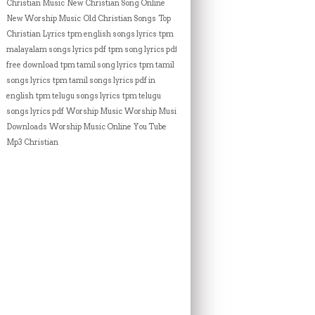
Christian Music
New Christian Song Online
New Worship Music
Old Christian Songs
Top
Christian Lyrics
tpm english songs lyrics
tpm
malayalam songs lyrics pdf
tpm song lyrics pdf
free download
tpm tamil song lyrics
tpm tamil
songs lyrics
tpm tamil songs lyrics pdf in
english
tpm telugu songs lyrics
tpm telugu
songs lyrics pdf
Worship Music
Worship Music
Downloads
Worship Music Online
You Tube
Mp3 Christian