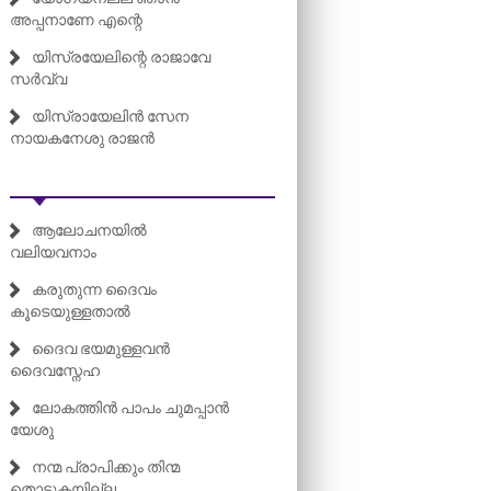
അപ്പനാണേ എന്റെ
യിസ്രയേലിന്റെ രാജാവേ
സർവ്വ
യിസ്രായേലിൻ സേന
നായകനേശു രാജൻ
ആലോചനയിൽ
വലിയവനാം
കരുതുന്ന ദൈവം
കൂടെയുള്ളതാൽ
ദൈവ ഭയമുള്ളവൻ
ദൈവസ്നേഹ
ലോകത്തിൻ പാപം ചുമപ്പാൻ
യേശു
നന്മ പ്രാപിക്കും തിന്മ
തൊടുകയില്ല