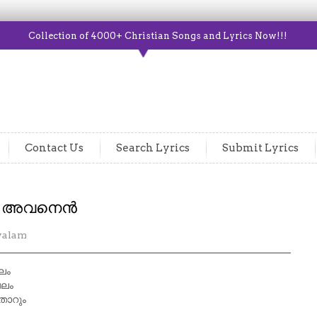
Collection of 4000+ Christian Songs and Lyrics Now!!!
Contact Us
Search Lyrics
Submit Lyrics
ം അവനെൻ
yalam
ലം
ബലം
തോറും