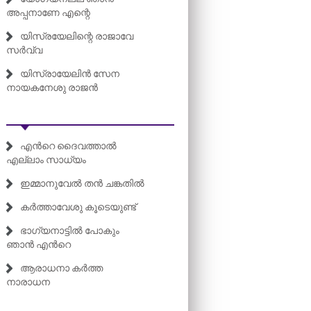
അപ്പനാണേ എന്റെ
യിസ്രയേലിന്റെ രാജാവേ
സർവ്വ
യിസ്രായേലിൻ സേന
നായകനേശു രാജൻ
എന്‍റെ ദൈവത്താൽ
എല്ലാം സാധ്യം
ഇമ്മാനുവേൽ തൻ ചങ്കതിൽ
കർത്താവേശു കൂടെയുണ്ട്
ഭാഗ്യനാട്ടിൽ പോകും
ഞാൻ എന്‍റെ
ആരാധനാ കർത്ത
നാരാധന