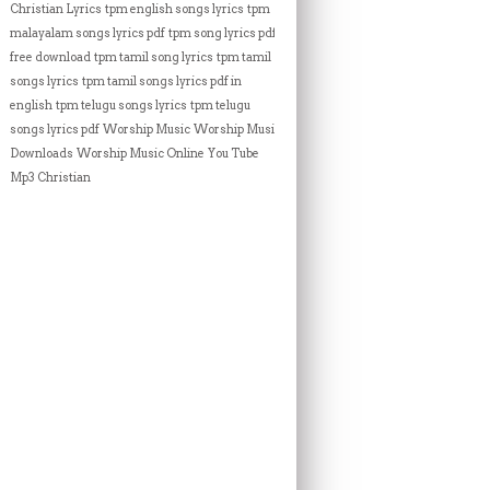
Christian Lyrics
tpm english songs lyrics
tpm
malayalam songs lyrics pdf
tpm song lyrics pdf
free download
tpm tamil song lyrics
tpm tamil
songs lyrics
tpm tamil songs lyrics pdf in
english
tpm telugu songs lyrics
tpm telugu
songs lyrics pdf
Worship Music
Worship Music
Downloads
Worship Music Online
You Tube
Mp3 Christian