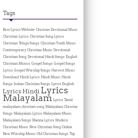
Tags
Best Lyrics Website
Christan Devotional Music
Christian Lyrics
Christian Song Lyrics
Christian Telugu Songs
Christian Youth Music
Contemporary Christian Music
Devotional
Christian Song
Devotional Hindi Songs
English
Christian Musics
Gospel Songs
Gospel Songs
Lyrics
Gospel Worship Songs
Harvest Music
Download
Hindi Lyrics
Hindi Music
Hindi
Songs
Indian Christian Songs
Lyrics English
Lyrics
Lyrics Hindi
Malayalam
Lyrics Tamil
malayalam christian song
Malayalam Christian
Songs
Malayalam Lyrics
Malayalam Music
Malayalam Songs
Manna Lyrics
Modern
Christian Music
New Christian Song Online
New Worship Music
Old Christian Songs
Top