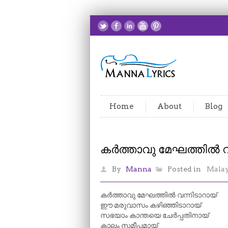
Home
About
Blog
കർത്താവു മേഘത്തിൽ വ
By
Manna
Posted in
Mala
കർത്താവു മേഘത്തിൽ വന്നിടാറായ്
ഈ മരുവാസം കഴിഞ്ഞിടാറായ്
സഭയാം കാന്തയെ ചേർപ്പതിനായ്
കാലം സമീപമായ്