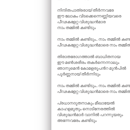
നിന്ദിതപാത്രരായ് തീർന്നവരേ
ഈ ലോകം വിടക്കെന്നെണ്ണിയവരെ
പീഢകളേറ്റ വിശുദ്ധൻമാര
നാം തമ്മിൽ കണ്ടിടും
നാം തമ്മിൽ കണ്ടിടും.. നാം തമ്മിൽ കണ്ട
പീഢകളേറ്റ വിശുദ്ധൻമാരെ നാം തമ്മിൽ
തിരാതരോഗത്താൽ ബാധിതനായ
ഈ മൺശരീരം തകർന്നെന്നാലും
ഞാനുമെൻ കോമളരൂപൻറ മുൻപിൽ
പൂർണ്ണനായ് തീർന്നിടും
നാം തമ്മിൽ കണ്ടിടും.. നാം തമ്മിൽ കണ്ട
പീഢകളേറ്റ വിശുദ്ധൻമാരെ നാം തമ്മിൽ
പ്രധാനദൂതനാകും മീഖായേൽ
കാഹളമൂതും നൊടിനേരത്തിൽ
വിശുദ്ധൻമാർ വാനിൽ പറന്നുയരും
അന്നേവരേം കണ്ടിടും