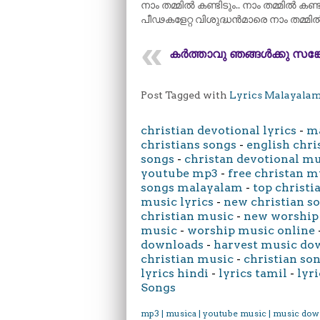
നാം തമ്മിൽ കണ്ടിടും.. നാം തമ്മിൽ കണ്ട
പീഢകളേറ്റ വിശുദ്ധൻമാരെ നാം തമ്മിൽ
കർത്താവു ഞങ്ങൾക്കു സങ്
Post Tagged with
Lyrics Malayala
christian devotional lyrics
-
ma
christians songs
-
english chri
songs
-
christan devotional m
youtube mp3
-
free christan m
songs malayalam
-
top christi
music lyrics
-
new christian s
christian music
-
new worship
music
-
worship music online
downloads
-
harvest music do
christian music
-
christian son
lyrics hindi
-
lyrics tamil
-
lyri
Songs
mp3 | musica | youtube music | music dow