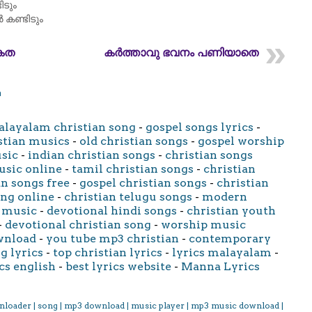
ിടും
 കണ്ടിടും
കേത
കർത്താവു ഭവനം പണിയാതെ
m
layalam christian song
-
gospel songs lyrics
-
stian musics
-
old christian songs
-
gospel worship
usic
-
indian christian songs
-
christian songs
usic online
-
tamil christian songs
-
christian
an songs free
-
gospel christian songs
-
christian
ong online
-
christian telugu songs
-
modern
 music
-
devotional hindi songs
-
christian youth
-
devotional christian song
-
worship music
wnload
-
you tube mp3 christian
-
contemporary
g lyrics
-
top christian lyrics
-
lyrics malayalam
-
cs english
-
best lyrics website
-
Manna Lyrics
nloader | song | mp3 download | music player | mp3 music download |