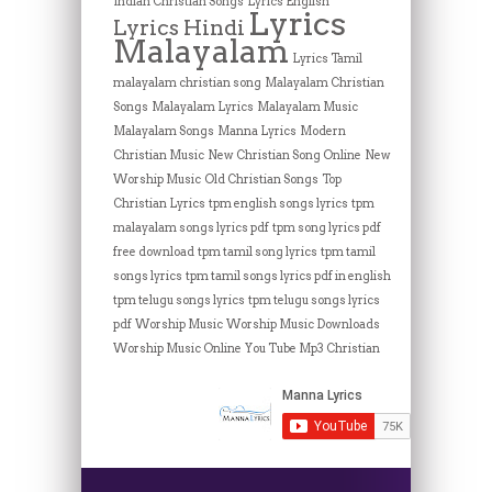
Indian Christian Songs
Lyrics English
Lyrics
Lyrics Hindi
Malayalam
Lyrics Tamil
malayalam christian song
Malayalam Christian
Songs
Malayalam Lyrics
Malayalam Music
Malayalam Songs
Manna Lyrics
Modern
Christian Music
New Christian Song Online
New
Worship Music
Old Christian Songs
Top
Christian Lyrics
tpm english songs lyrics
tpm
malayalam songs lyrics pdf
tpm song lyrics pdf
free download
tpm tamil song lyrics
tpm tamil
songs lyrics
tpm tamil songs lyrics pdf in english
tpm telugu songs lyrics
tpm telugu songs lyrics
pdf
Worship Music
Worship Music Downloads
Worship Music Online
You Tube Mp3 Christian