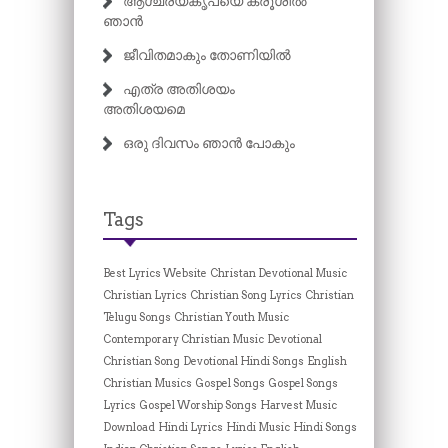
ആശ്ചര്യകൃപയെ ക്രൂശിൽ
ഞാൻ
ജീവിതമാകും തോണിയിൽ
എത്ര അതിശയം
അതിശയമെ
ഒരു ദിവസം ഞാൻ പോകും
Tags
Best Lyrics Website
Christan Devotional Music
Christian Lyrics
Christian Song Lyrics
Christian
Telugu Songs
Christian Youth Music
Contemporary Christian Music
Devotional
Christian Song
Devotional Hindi Songs
English
Christian Musics
Gospel Songs
Gospel Songs
Lyrics
Gospel Worship Songs
Harvest Music
Download
Hindi Lyrics
Hindi Music
Hindi Songs