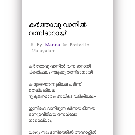
കർത്താവു വാനിൽ
വന്നിടാറായ്
By
Manna
Posted in
Malayalam
കർത്താവു വാനിൽ വന്നിടാറായി
പ്രതിഫലം നമുക്കു തന്നിടാനായി
കഷ്ടതയൊന്നുമില്ല പട്ടിണി
തെല്ലുമില്ല
ദുഷ്ടജനമാരും അവിടെ വരികില്ല;-
ഇന്നിഹേ വന്നിടുന്ന ഖിന്നത ഭിന്നത
ഒന്നുമവിടില്ല ഒന്നല്ലോ
നാമെല്ലാം;-
വാഴും നാം മന്നിടത്തിൽ അന്നാളിൽ