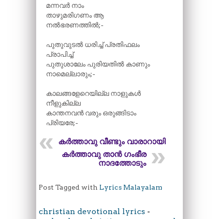
മന്നവർ നാം
താഴുമരിഗണം ആ
നൽഭരണത്തിൽ;-
പുതുവുടൽ ധരിച്ച് പ്രതിഫലം
പ്രാപിച്ച്
പുതുശാലേം പുരിയതിൽ കാണും
നാമെല്ലാരും;-
കാലങ്ങളേറെയില്ല നാളുകൾ
നീളുകില്ല
കാന്തനവൻ വരും ഒരുങ്ങിടാം
പ്രിയരേ;-
കർത്താവു വീണ്ടും വാരാറായി
കർത്താവു താൻ ഗംഭീര
നാദത്തോടും
Post Tagged with
Lyrics Malayalam
christian devotional lyrics
-