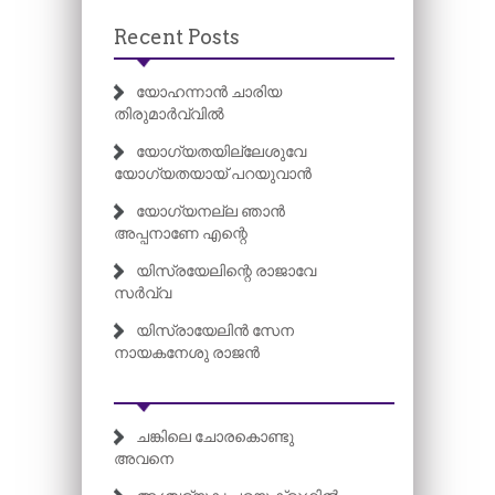
Recent Posts
യോഹന്നാൻ ചാരിയ
തിരുമാർവ്വിൽ
യോഗ്യതയില്ലേശുവേ
യോഗ്യതയായ് പറയുവാൻ
യോഗ്യനല്ല ഞാൻ
അപ്പനാണേ എന്റെ
യിസ്രയേലിന്റെ രാജാവേ
സർവ്വ
യിസ്രായേലിൻ സേന
നായകനേശു രാജൻ
ചങ്കിലെ ചോരകൊണ്ടു
അവനെ