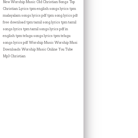
New Worship Music
Old Christian Songs
Top
Christian Lyrics
tpm english songs lyrics
tpm
malayalam songs lyrics pdf
tpm song lyrics pdf
free download
tpm tamil song lyrics
tpm tamil
songs lyrics
tpm tamil songs lyrics pdf in
english
tpm telugu songs lyrics
tpm telugu
songs lyrics pdf
Worship Music
Worship Music
Downloads
Worship Music Online
You Tube
Mp3 Christian