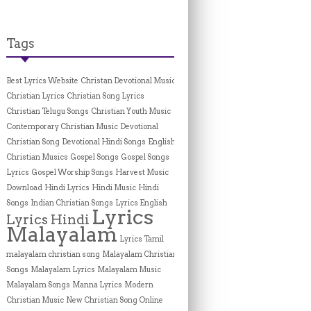
Tags
Best Lyrics Website
Christan Devotional Music
Christian Lyrics
Christian Song Lyrics
Christian Telugu Songs
Christian Youth Music
Contemporary Christian Music
Devotional
Christian Song
Devotional Hindi Songs
English
Christian Musics
Gospel Songs
Gospel Songs
Lyrics
Gospel Worship Songs
Harvest Music
Download
Hindi Lyrics
Hindi Music
Hindi
Songs
Indian Christian Songs
Lyrics English
Lyrics
Lyrics Hindi
Malayalam
Lyrics Tamil
malayalam christian song
Malayalam Christian
Songs
Malayalam Lyrics
Malayalam Music
Malayalam Songs
Manna Lyrics
Modern
Christian Music
New Christian Song Online