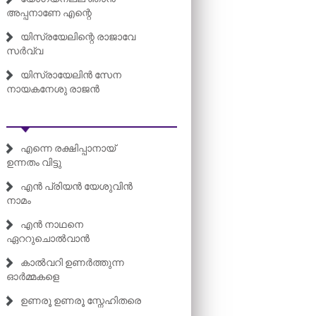
അപ്പനാണേ എന്റെ
യിസ്രയേലിന്റെ രാജാവേ
സർവ്വ
യിസ്രായേലിൻ സേന
നായകനേശു രാജൻ
എന്നെ രക്ഷിപ്പാനായ്
ഉന്നതം വിട്ടു
എൻ പ്രിയൻ യേശുവിൻ
നാമം
എൻ നാഥനെ
ഏററുചൊൽവാൻ
കാൽവറി ഉണർത്തുന്ന
ഓർമ്മകളെ
ഉണരൂ ഉണരൂ സ്നേഹിതരെ