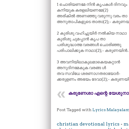
1 ചൊരിയണമേ നിൻ കൃപകൾ ദിനവും
കനിയുക കരളലിയണമേ(2)
അരികിൽ അണഞ്ഞു വരുന്നു വരം താ
അനുതാപികളുടെ താതാ(2);- കരുണ
2 കുരിശു വഹിച്ചുയിർ നൽകിയ നാഥാ
കുരിശു ചുമപ്പാൻ കൃപ താ
പരിശുദ്ധാത്മ വരങ്ങൾ ചൊരിഞ്ഞു
പരിപാലിക്കുക നാഥാ(2);- കരുണയിൻ
3 അവനിയിലാകുലമാകെയകറ്റാൻ
അനുദിനമേകുക വരങ്ങ ൾ
തവ സവിധേ ശരണാഗതരായോർ-
ക്കരുളണം അഭയം ദേവാ(2);- കരുണ
കരുണേശാ എന്റെ യേശുനാ
Post Tagged with
Lyrics Malayala
christian devotional lyrics
-
ma