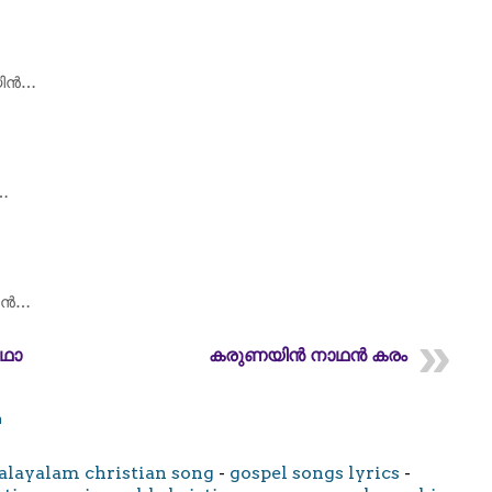
യിൻ…
…
യിൻ…
ഥാ
കരുണയിന്‍ നാഥന്‍ കരം
m
layalam christian song
-
gospel songs lyrics
-