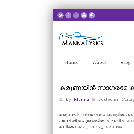
Home
About
Blog
കരുണയിൻ സാഗരമേ ക
By
Manna
Posted in
Mala
കരുണയിൻ സാഗരമേ കരങ്ങളിൽ കാക
പുലരിയിൻ പുതുമയിൽ തിരുഹിതം ക
കനിയണമേ എന്നെ പുണരണമേ