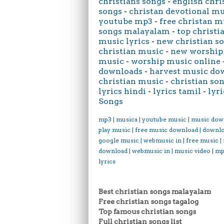
christians songs
-
english chri
songs
-
christan devotional m
youtube mp3
-
free christan m
songs malayalam
-
top christi
music lyrics
-
new christian s
christian music
-
new worship
music
-
worship music online
downloads
-
harvest music do
christian music
-
christian son
lyrics hindi
-
lyrics tamil
-
lyri
Songs
mp3 | musica | youtube music | music dow
play music | free music download | downl
google music | webmusic in | free music |
download | webmusic in | music video | mp
lyrics
Best christian songs malayalam
Free christian songs tagalog
Top famous christian songs
Full christian songs list