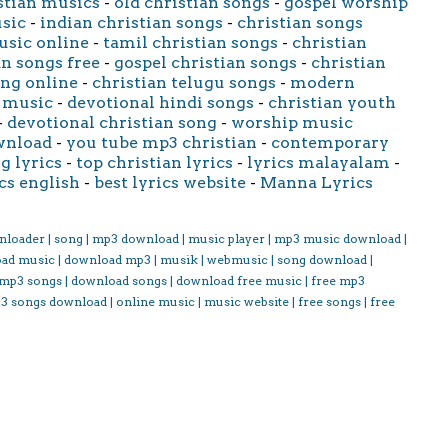
stian musics
-
old christian songs
-
gospel worship
usic
-
indian christian songs
-
christian songs
usic online
-
tamil christian songs
-
christian
an songs free
-
gospel christian songs
-
christian
ong online
-
christian telugu songs
-
modern
 music
-
devotional hindi songs
-
christian youth
-
devotional christian song
-
worship music
wnload
-
you tube mp3 christian
-
contemporary
g lyrics
-
top christian lyrics
-
lyrics malayalam
-
cs english
-
best lyrics website
-
Manna Lyrics
nloader | song | mp3 download | music player | mp3 music download |
oad music | download mp3 | musik | webmusic | song download |
 mp3 songs | download songs | download free music | free mp3
3 songs download | online music | music website | free songs | free