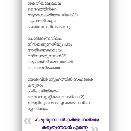
ശക്തിയാലുമല്ല
ദൈവത്തിന്‍റെ
ആത്മശക്തിയാലല്ലോ(2)
കൃപമേൽ കൃപ
പകർന്നനുദിനമെന്നെ;-
ചോദിക്കുന്നതിലും
നിനയ്ക്കുന്നതിലും പരം
അതിശയകരമായ്
വഴിനടത്തുന്നവൻ(2)
ആപത്തിൽ രോഗത്തിൽ
കൈവെടിയാതെ;-
യേശുവിൻ സ്നേഹത്തിൽ സഹജരെ
കരുതാം
പരിപാലിയ്ക്കാം
ദൈവസൃഷ്ടികളെയെല്ലാം(2)
ഇരുളിലും ശോഭിച്ചു കർത്താവിനെ
സ്തുതിക്കാം;-
കരുതുന്നവൻ കർത്തനല്ലയോ
കരുതുന്നവൻ എന്നെ