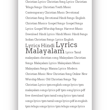
Christian Lyrics
Christian Song Lyrics
Christian
Telugu Songs
Christian Youth Music
Contemporary Christian Music
Devotional
Christian Song
Devotional Hindi Songs
English
Christian Musics
Gospel Songs
Gospel Songs
Lyrics
Gospel Worship Songs
Harvest Music
Download
Hindi Lyrics
Hindi Music
Hindi Songs
Indian Christian Songs
Lyrics English
Lyrics
Lyrics Hindi
Malayalam
Lyrics Tamil
malayalam christian song
Malayalam Christian
Songs
Malayalam Lyrics
Malayalam Music
Malayalam Songs
Manna Lyrics
Modern
Christian Music
New Christian Song Online
New
Worship Music
Old Christian Songs
Top
Christian Lyrics
tpm english songs lyrics
tpm
malayalam songs lyrics pdf
tpm song lyrics pdf
free download
tpm tamil song lyrics
tpm tamil
songs lyrics
tpm tamil songs lyrics pdf in english
tpm telugu songs lyrics
tpm telugu songs lyrics