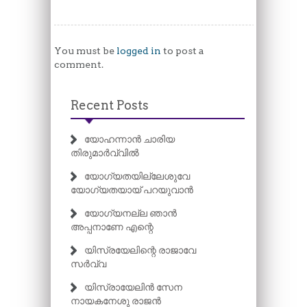
You must be
logged in
to post a
comment.
Recent Posts
യോഹന്നാൻ ചാരിയ
തിരുമാർവ്വിൽ
യോഗ്യതയില്ലേശുവേ
യോഗ്യതയായ് പറയുവാൻ
യോഗ്യനല്ല ഞാൻ
അപ്പനാണേ എന്റെ
യിസ്രയേലിന്റെ രാജാവേ
സർവ്വ
യിസ്രായേലിൻ സേന
നായകനേശു രാജൻ