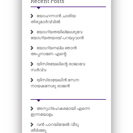
Recent Posts
യോഹന്നാൻ ചാരിയ
തിരുമാർവ്വിൽ
യോഗ്യതയില്ലേശുവേ
യോഗ്യതയായ് പറയുവാൻ
യോഗ്യനല്ല ഞാൻ
അപ്പനാണേ എന്റെ
യിസ്രയേലിന്റെ രാജാവേ
സർവ്വ
യിസ്രായേലിൻ സേന
നായകനേശു രാജൻ
അനുഗ്രഹകരമായി എന്നെ
ഇന്നയോളം
വൻ പാറയിന്മേൽ വീടു
തീർത്തു