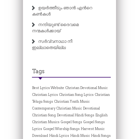
ഉയർത്തീടും ഞാൻ എന്‍റെ
കൺകൾ
നന്ദിയുണ്ട്‌ ദൈവമെ
നന്മകള്‍ക്കായ്‌
സർവ്വനാഥാ നീ
ഇല്ലാതെയില്ല
Tags
Best Lyrics Website
Christan Devotional Music
Christian Lyrics
Christian Song Lyrics
Christian
Telugu Songs
Christian Youth Music
Contemporary Christian Music
Devotional
Christian Song
Devotional Hindi Songs
English
Christian Musics
Gospel Songs
Gospel Songs
Lyrics
Gospel Worship Songs
Harvest Music
Download
Hindi Lyrics
Hindi Music
Hindi Songs