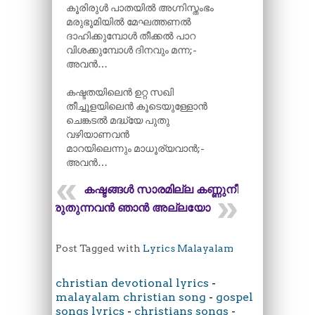
കൂരിരുൾ പാതയിൽ അഗ്നിസ്തംഭം
മരുഭൂമിയിൽ മേഘത്തണൽ
ദാഹിക്കുമ്പോൾ തീക്കൽ പാറ
വിശക്കുമ്പോൾ ദിനവും മന്ന;-
അവൻ…
കഷ്ടതയിലെൻ ഉറ്റ സഖി
തീച്ചൂളയിലെൻ കൂടെയുള്ളോൻ
ചെങ്കടൽ മദ്ധ്യേ പുതു
വഴിയാണവൻ
മാറയിലെന്നും മാധൂര്യവാൻ;-
അവൻ…
കഷ്ടങ്ങൾ സാരമില്ല കണ്ണുനീർ
കരുതുന്നവൻ ഞാൻ അല്ലയോ
Post Tagged with
Lyrics Malayalam
christian devotional lyrics
-
malayalam christian song
-
gospel
songs lyrics
-
christians songs
-