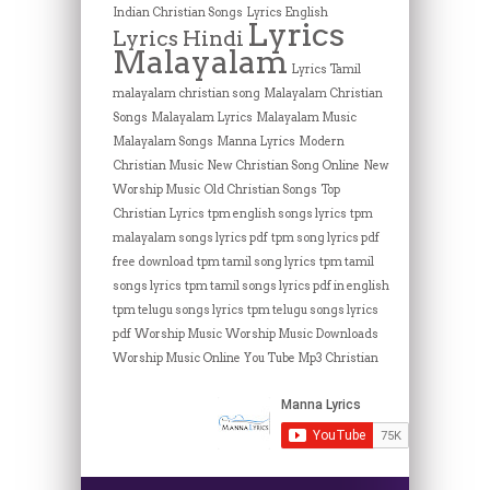
Indian Christian Songs
Lyrics English
Lyrics
Lyrics Hindi
Malayalam
Lyrics Tamil
malayalam christian song
Malayalam Christian
Songs
Malayalam Lyrics
Malayalam Music
Malayalam Songs
Manna Lyrics
Modern
Christian Music
New Christian Song Online
New
Worship Music
Old Christian Songs
Top
Christian Lyrics
tpm english songs lyrics
tpm
malayalam songs lyrics pdf
tpm song lyrics pdf
free download
tpm tamil song lyrics
tpm tamil
songs lyrics
tpm tamil songs lyrics pdf in english
tpm telugu songs lyrics
tpm telugu songs lyrics
pdf
Worship Music
Worship Music Downloads
Worship Music Online
You Tube Mp3 Christian