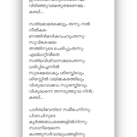
വിരിഞ്ഞുവരമതുതരേണമേ;-
കഴലി…
സത്യമാമരക്കെട്ടും തന്നു-നൽ
നീതീകര-
ണത്തിൻമാർകവചവുംതന്നു-
സുവിശേഷയ-
ത്നത്തിനുടെ ചെരിപ്പുംതന്നു-
എല്ലാറ്റിന്മീതെ
സത്യവിശ്വാസഖേടംതന്നു-
ധരിപ്പിച്ചെന്നിൽ
സുരക്ഷയാകും ശിരസ്ത്രവും
ശിരസ്സിൽ വയ്ക്കകരത്തിലും
വിശുദ്ധവാക്കാം സുശസ്ത്രവും
വിശുദ്ധനെ! തന്നടുത്തുവാ നിൻ;-
കഴലി…
പാർത്ഥിവേന്ദ്രാ! സമീപേനിന്നു-
പിശാചിനുടെ
കൂർത്തതാംശരങ്ങളിൽനിന്നു-
സദാനീയെന്നെ
കാത്തുസർവായുധങ്ങളിന്നു-