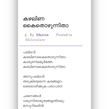
കഴലിണ
കൈതൊഴുന്നിതാ
By
Manna
Posted in
Malayalam
പല്ലവി
കഴലിണകൈതൊഴുന്നിതാ-
കാരുണ്യമൂർത്തേ
കഴലിണകൈതൊഴുന്നിതാ
അനുപല്ലവി
തഴുകിയെന്നെ കരങ്ങളാ-
ലഴലൊഴിക്കുക പരാപരാ!
ചരണങ്ങൾ
വരുന്നിതാഭൂതങ്ങളത്രയു-
മസൂറിയരിൻ