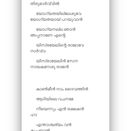
തിരുമാർവ്വിൽ
യോഗ്യതയില്ലേശുവേ
യോഗ്യതയായ് പറയുവാൻ
യോഗ്യനല്ല ഞാൻ
അപ്പനാണേ എന്റെ
യിസ്രയേലിന്റെ രാജാവേ
സർവ്വ
യിസ്രായേലിൻ സേന
നായകനേശു രാജൻ
കാൺമീൻ നാം ദൈവത്തിൻ
ആദിയിലെ വചനമേ
നീയെന്നും എൻ രക്ഷകൻ
ഹാ
എന്താശ്ചര്യം വൻ
കൃപയാൽ