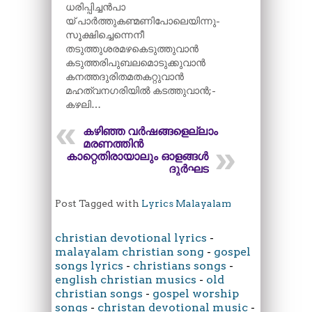
ധരിപ്പിച്ചൻപാ
യ് പാർത്തുകണ്മണിപോലെയിന്നു-
സൂക്ഷിച്ചെന്നെനീ
തടുത്തുശരമഴകെടുത്തുവാൻ
കടുത്തരിപുബലമൊടുക്കുവാൻ
കനത്തദുരിതമതകറ്റുവാൻ
മഹത്വനഗരിയിൽ കടത്തുവാൻ;-
കഴലി…
കഴിഞ്ഞ വർഷങ്ങളെല്ലാം
മരണത്തിൻ
കാറ്റെതിരായാലും ഓളങ്ങൾ
ദുർഘട
Post Tagged with
Lyrics Malayalam
christian devotional lyrics
-
malayalam christian song
-
gospel
songs lyrics
-
christians songs
-
english christian musics
-
old
christian songs
-
gospel worship
songs
-
christan devotional music
-