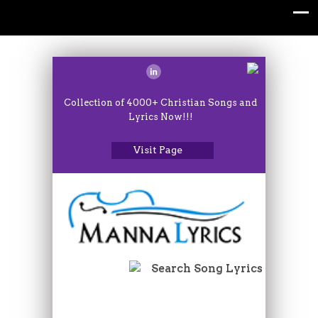
Collection of 4000+ Christian Songs and
Lyrics Now!!!
Visit Page
Search Song Lyrics