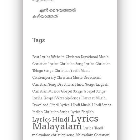
എൻ ദൈവത്താൽ
കഴിയാത്തത്
Tags
Best Lyrics Website
Christan Devotional Music
Christian Lyrics
Christian Song Lyrics
Christian
Telugu Songs
Christian Youth Music
Contemporary Christian Music
Devotional
Christian Song
Devotional Hindi Songs
English
Christian Musics
Gospel Songs
Gospel Songs
Lyrics
Gospel Worship Songs
Harvest Music
Download
Hindi Lyrics
Hindi Music
Hindi Songs
Indian Christian Songs
Lyrics English
Lyrics
Lyrics Hindi
Malayalam
Lyrics Tamil
malayalam christian song
Malayalam Christian