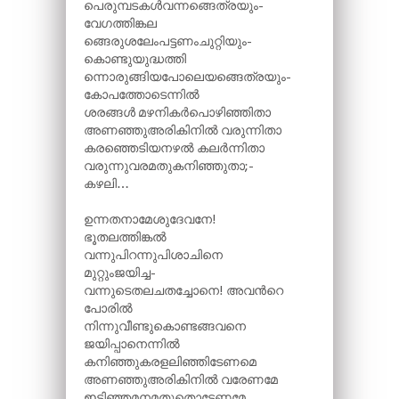
പെരുമ്പടകൾവന്നങ്ങെത്രയും-
വേഗത്തിങ്കല
ങ്ങെരുശലേംപട്ടണംചുറ്റിയും-
കൊണ്ടുയുദ്ധത്തി
ന്നൊരുങ്ങിയപോലെയങ്ങെത്രയും-
കോപത്തോടെന്നിൽ
ശരങ്ങൾ മഴനികർപൊഴിഞ്ഞിതാ
അണഞ്ഞുഅരികിനിൽ വരുന്നിതാ
കരഞ്ഞെടിയനഴൽ കലർന്നിതാ
വരുന്നുവരമതുകനിഞ്ഞുതാ;-
കഴലി…
ഉന്നതനാമേശുദേവനേ!
ഭൂതലത്തിങ്കൽ
വന്നുപിറന്നുപിശാചിനെ
മുറ്റുംജയിച്ച-
വന്നുടെതലചതച്ചോനെ! അവന്‍റെ
പോരിൽ
നിന്നുവീണ്ടുകൊണ്ടങ്ങവനെ
ജയിപ്പാനെന്നിൽ
കനിഞ്ഞുകരളലിഞ്ഞിടേണമെ
അണഞ്ഞുഅരികിനിൽ വരേണമേ
ഇടിഞ്ഞമനമതുതൊടേണമേ