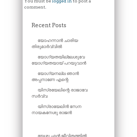
You must be
logged in
to post a
comment.
Recent Posts
യോഹന്നാൻ ചാരിയ
തിരുമാർവ്വിൽ
യോഗ്യതയില്ലേശുവേ
യോഗ്യതയായ് പറയുവാൻ
യോഗ്യനല്ല ഞാൻ
അപ്പനാണേ എന്റെ
യിസ്രയേലിന്റെ രാജാവേ
സർവ്വ
യിസ്രായേലിൻ സേന
നായകനേശു രാജൻ
യേശു എൻ ജീവിതത്തിൽ