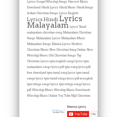
Lyrics
Gospel Worship Songs
Harvest Music
Download
Hindi Lyrics
Hindi Music
Hindi Songs
Indian Christian Songs
Lyrics English
Lyrics
Lyrics Hindi
Malayalam
Lyrics Tamil
malayalam christian song
Malayalam Christian
Songs
Malayalam Lyrics
Malayalam Music
Malayalam Songs
Manna Lyrics
Modern
Christian Music
New Christian Song Online
New
Worship Music
Old Christian Songs
Top
Christian Lyrics
tpm english songs lyrics
tpm
malayalam songs lyrics pdf
tpm song lyrics pdf
free download
tpm tamil song lyrics
tpm tamil
songs lyrics
tpm tamil songs lyrics pdf in english
tpm telugu songs lyrics
tpm telugu songs lyrics
pdf
Worship Music
Worship Music Downloads
Worship Music Online
You Tube Mp3 Christian