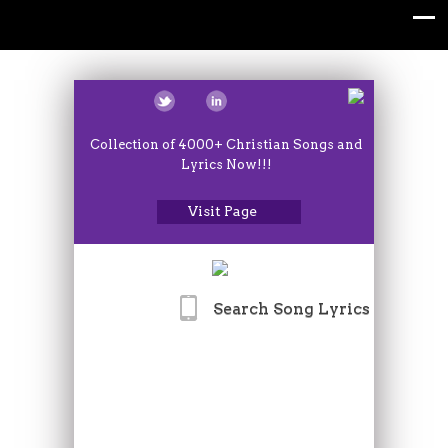
Collection of 4000+ Christian Songs and
Lyrics Now!!!
Visit Page
Search Song Lyrics