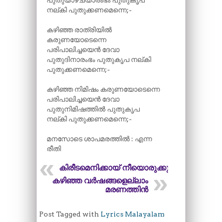
പുതുയാഴ്ചയാരംഭം പുതുകൃപ
നല്കി പുതുക്കണമെന്നെ;-
കഴിഞ്ഞ രാത്രിയിൽ
കരുണയോടെന്നെ
പരിപാലിച്ചയെൻ ദേവാ
പുതുദിനാരംഭം പുതുകൃപ നല്കി
പുതുക്കണമെന്നെ;-
കഴിഞ്ഞ നിമിഷം കരുണയോടെന്നെ
പരിപാലിച്ചയെൻ ദേവാ
പുതുനിമിഷത്തിൽ പുതുകൃപ
നല്കി പുതുക്കണമെന്നെ;-
മനസോടെ ശാപമരത്തിൽ : എന്ന
രീതി
കിരീടമെനിക്കായ് നീയൊരുക്കും
കഴിഞ്ഞ വർഷങ്ങളെല്ലാം
മരണത്തിൻ
Post Tagged with
Lyrics Malayalam