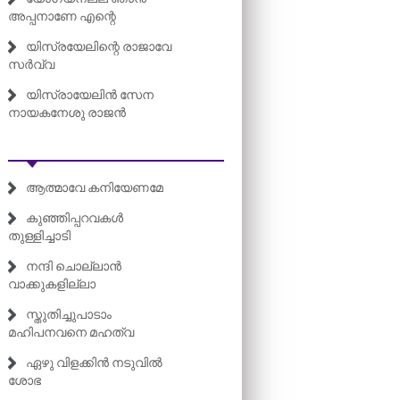
അപ്പനാണേ എന്റെ
യിസ്രയേലിന്റെ രാജാവേ
സർവ്വ
യിസ്രായേലിൻ സേന
നായകനേശു രാജൻ
ആത്മാവേ കനിയേണമേ
കുഞ്ഞിപ്പറവകൾ
തുള്ളിച്ചാടി
നന്ദി ചൊല്ലാൻ
വാക്കുകളില്ലാ
സ്തുതിച്ചുപാടാം
മഹിപനവനെ മഹത്വ
ഏഴു വിളക്കിൻ നടുവിൽ
ശോഭ