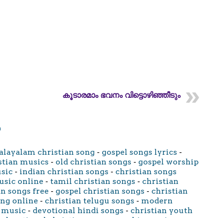
കൂടാരമാം ഭവനം വിട്ടൊഴിഞ്ഞീടും
m
layalam christian song
-
gospel songs lyrics
-
stian musics
-
old christian songs
-
gospel worship
usic
-
indian christian songs
-
christian songs
usic online
-
tamil christian songs
-
christian
an songs free
-
gospel christian songs
-
christian
ong online
-
christian telugu songs
-
modern
 music
-
devotional hindi songs
-
christian youth