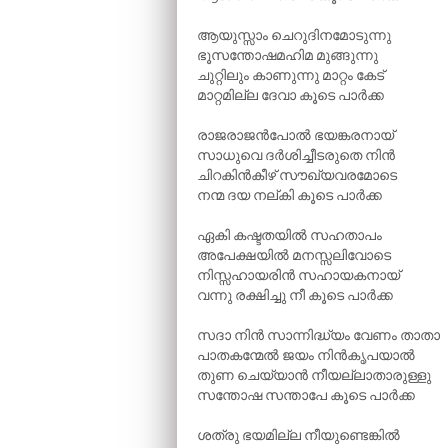
ആയുസ്സാം ചെറുദിനമോടുന്നു
ഭൂസന്തോഷമഹിമ മുങ്ങുന്നു
ചുറ്റിലും കാണുന്നു മാറ്റം കേട്
മാറ്റമില്ല ദേവാ കൂടെ പാർക്ക
രാജരാജൻപോൽ ഭയങ്കരനായ്
സാധുവെ ദർശിച്ചീടരുതെ നിൻ
ചിറകിൻകീഴ് സൗഖ്യവരമോടെ
നന്മ ദയ നല്കി കൂടെ പാർക്ക
ഏകി കഷ്ടതയിൽ സഹതാപം
അപേക്ഷയിൽ മനസ്സലിവോടെ
നിസ്സഹായരിൻ സഹായകനായ്
വന്നു രക്ഷിച്ചു നീ കൂടെ പാർക്ക
സദാ നിൻ സാന്നിദ്ധ്യം വേണം താതാ
പാതകന്മേൽ ജയം നിൻകൃപയാൽ
തുണ ചെയ്യാൻ നീയല്ലാതാരുള്ളു
സന്തോഷ സന്താപേ കൂടെ പാർക്ക
ശത്രു ഭയമില്ല നീയുണ്ടെങ്കിൽ