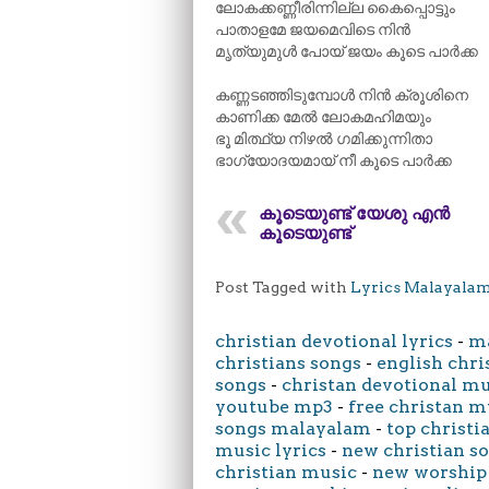
ലോകക്കണ്ണീരിന്നില്ല കൈപ്പൊട്ടും
പാതാളമേ ജയമെവിടെ നിൻ
മൃത്യുമുൾ പോയ് ജയം കൂടെ പാർക്ക
കണ്ണടഞ്ഞിടുമ്പോൾ നിൻ ക്രൂശിനെ
കാണിക്ക മേൽ ലോകമഹിമയും
ഭൂ മിത്ഥ്യ നിഴൽ ഗമിക്കുന്നിതാ
ഭാഗ്യോദയമായ് നീ കൂടെ പാർക്ക
കൂടെയുണ്ട് യേശു എൻ
കൂടെയുണ്ട്
Post Tagged with
Lyrics Malayala
christian devotional lyrics
-
ma
christians songs
-
english chri
songs
-
christan devotional m
youtube mp3
-
free christan m
songs malayalam
-
top christi
music lyrics
-
new christian s
christian music
-
new worship