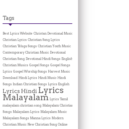
Tags
Best Lyrics Website
Christan Devotional Music
Christian Lyrics
Christian Song Lyrics
Christian Telugu Songs
Christian Youth Music
Contemporary Christian Music
Devotional
Christian Song
Devotional Hindi Songs
English
Christian Musics
Gospel Songs
Gospel Songs
Lyrics
Gospel Worship Songs
Harvest Music
Download
Hindi Lyrics
Hindi Music
Hindi
Songs
Indian Christian Songs
Lyrics English
Lyrics
Lyrics Hindi
Malayalam
Lyrics Tamil
malayalam christian song
Malayalam Christian
Songs
Malayalam Lyrics
Malayalam Music
Malayalam Songs
Manna Lyrics
Modern
Christian Music
New Christian Song Online