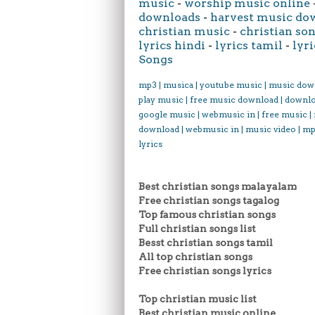
music
-
worship music online
downloads
-
harvest music do
christian music
-
christian son
lyrics hindi
-
lyrics tamil
-
lyri
Songs
mp3 | musica | youtube music | music dow
play music | free music download | downl
google music | webmusic in | free music |
download | webmusic in | music video | mp
lyrics
Best christian songs malayalam
Free christian songs tagalog
Top famous christian songs
Full christian songs list
Besst christian songs tamil
All top christian songs
Free christian songs lyrics
Top christian music list
Best christian music online