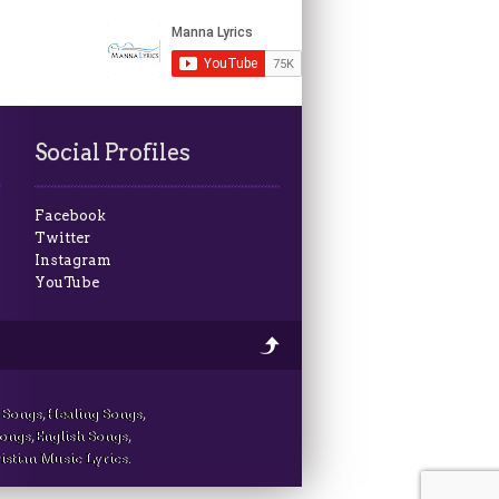
Social Profiles
Facebook
Twitter
Instagram
YouTube
 Songs, Healing Songs,
Songs, English Songs,
istian Music Lyrics.