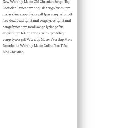
New Worship Music
Old Christian Songs
Top
Christian Lyrics
tpm english songs lyrics
tpm
malayalam songs lyrics pdf
tpm song lyrics pdf
free download
tpm tamil song lyrics
tpm tamil
songs lyrics
tpm tamil songs lyrics pdf in
english
tpm telugu songs lyrics
tpm telugu
songs lyrics pdf
Worship Music
Worship Music
Downloads
Worship Music Online
You Tube
Mp3 Christian