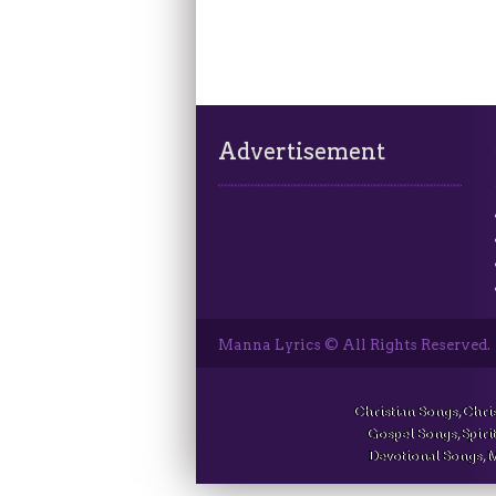
Advertisement
Manna Lyrics © All Rights Reserved.
Christian Songs, Chri
Gospel Songs, Spirit
Devotional Songs, M