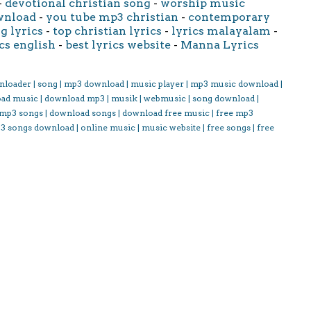
-
devotional christian song
-
worship music
wnload
-
you tube mp3 christian
-
contemporary
g lyrics
-
top christian lyrics
-
lyrics malayalam
-
cs english
-
best lyrics website
-
Manna Lyrics
nloader | song | mp3 download | music player | mp3 music download |
oad music | download mp3 | musik | webmusic | song download |
 mp3 songs | download songs | download free music | free mp3
3 songs download | online music | music website | free songs | free