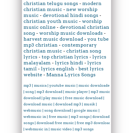
christian telugu songs
-
modern
christian music
-
new worship
music
-
devotional hindi songs
-
christian youth music
-
worship
music online
-
devotional christian
song
-
worship music downloads
-
harvest music download
-
you tube
mp3 christian
-
contemporary
christian music
-
christian song
lyrics
-
top christian lyrics
-
lyrics
malayalam
-
lyrics hindi
-
lyrics
tamil
-
lyrics english
-
best lyrics
website
-
Manna Lyrics Songs
mp3 | musica | youtube music | music downloader
| song | mp3 download | music player | mp3 music
download | play music | free music download |
download music | download mp3 | musik |
webmusic | song download | google music |
webmusic in | free music | mp3 songs | download
songs | download free music | free mp3 download
| webmusic in | music video | mp3 songs