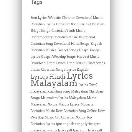
Tags
Best Lyrics Website
Christan Devotional Music
Christian Lyrics
Christian Song Lyrics
Christian
Telugu Songs
Christian Youth Music
Contemporary Christian Music
Devotional
Christian Song
Devotional Hindi Songs
English
Christian Musics
Gospel Songs
Gospel Songs
Lyrics
Gospel Worship Songs
Harvest Music
Download
Hindi Lyrics
Hindi Music
Hindi Songs
Indian Christian Songs
Lyrics English
Lyrics
Lyrics Hindi
Malayalam
Lyrics Tamil
malayalam christian song
Malayalam Christian
Songs
Malayalam Lyrics
Malayalam Music
Malayalam Songs
Manna Lyrics
Modern
Christian Music
New Christian Song Online
New
Worship Music
Old Christian Songs
Top
Christian Lyrics
tpm english songs lyrics
tpm
malayalam songs lyrics pdf
tpm song lyrics pdf