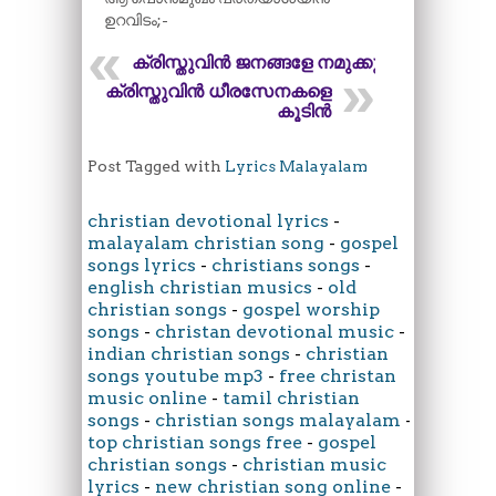
ഉറവിടം;-
ക്രിസ്തുവിൻ ജനങ്ങളേ നമുക്കു
ക്രിസ്തുവിൻ ധീരസേനകളെ
കൂടിൻ
Post Tagged with
Lyrics Malayalam
christian devotional lyrics
-
malayalam christian song
-
gospel
songs lyrics
-
christians songs
-
english christian musics
-
old
christian songs
-
gospel worship
songs
-
christan devotional music
-
indian christian songs
-
christian
songs youtube mp3
-
free christan
music online
-
tamil christian
songs
-
christian songs malayalam
-
top christian songs free
-
gospel
christian songs
-
christian music
lyrics
-
new christian song online
-