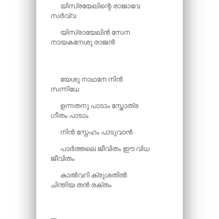
യിസ്രയേലിന്റെ രാജാവേ
സർവ്വ
യിസ്രായേലിൻ സേന
നായകനേശു രാജൻ
യേശു നാഥനേ നിൻ
സന്നിധേ
ഉന്നതനു പാടാം സ്തോത്ര
ഗീതം പാടാം
നിൻ സ്നേഹം പാടുവാൻ
പാർത്തലെ ജീവിതം ഈ വിധ
ജീവിതം
കാൽവറി ക്രൂശതിൽ
ചിന്തിയ തൻ രക്തം