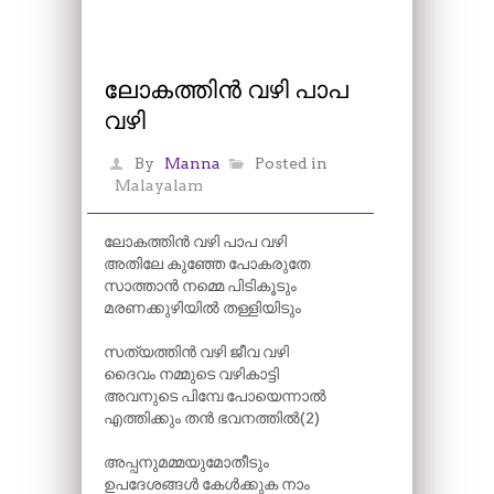
ലോകത്തിൻ വഴി പാപ
വഴി
By
Manna
Posted in
Malayalam
ലോകത്തിൻ വഴി പാപ വഴി
അതിലേ കുഞ്ഞേ പോകരുതേ
സാത്താൻ നമ്മെ പിടികൂടും
മരണക്കുഴിയിൽ തള്ളിയിടും
സത്യത്തിൻ വഴി ജീവ വഴി
ദൈവം നമ്മുടെ വഴികാട്ടി
അവനുടെ പിമ്പേ പോയെന്നാൽ
എത്തിക്കും തൻ ഭവനത്തിൽ(2)
അപ്പനുമമ്മയുമോതീടും
ഉപദേശങ്ങൾ കേൾക്കുക നാം