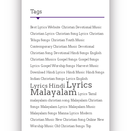
Tags
Best Lyrics Website
Christan Devotional Music
Christian Lyrics
Christian Song Lyrics
Christian
Telugu Songs
Christian Youth Music
Contemporary Christian Music
Devotional
Christian Song
Devotional Hindi Songs
English
Christian Musics
Gospel Songs
Gospel Songs
Lyrics
Gospel Worship Songs
Harvest Music
Download
Hindi Lyrics
Hindi Music
Hindi Songs
Indian Christian Songs
Lyrics English
Lyrics
Lyrics Hindi
Malayalam
Lyrics Tamil
malayalam christian song
Malayalam Christian
Songs
Malayalam Lyrics
Malayalam Music
Malayalam Songs
Manna Lyrics
Modern
Christian Music
New Christian Song Online
New
Worship Music
Old Christian Songs
Top