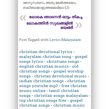
അനുസരണം അതു മേൽത്തരമാം
ബലിയേക്കാളുത്തമമല്ലോ (2)
ലോകെ ഞാനെൻ ഓട്ടം തികച്ചു
ലോകത്തിൻ സുഖങ്ങളിൽ
മയങ്ങീ
Post Tagged with
Lyrics Malayalam
christian devotional lyrics
-
malayalam christian song
-
gospel
songs lyrics
-
christians songs
-
english christian musics
-
old
christian songs
-
gospel worship
songs
-
christan devotional music
-
indian christian songs
-
christian
songs youtube mp3
-
free christan
music online
-
tamil christian
songs
-
christian songs malayalam
-
top christian songs free
-
gospel
christian songs
-
christian music