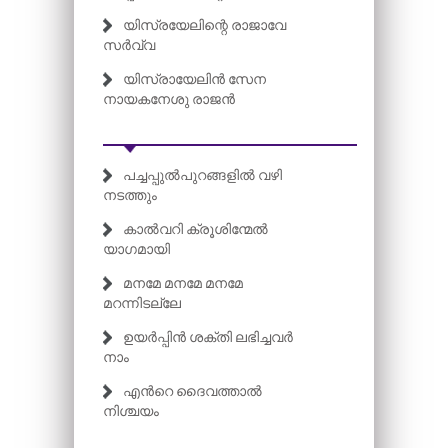
യിസ്രയേലിന്റെ രാജാവേ
സർവ്വ
യിസ്രായേലിൻ സേന
നായകനേശു രാജൻ
പച്ചപ്പുൽപുറങ്ങളിൽ വഴി
നടത്തും
കാൽവറി ക്രൂശിന്മേൽ
യാഗമായി
മനമേ മനമേ മനമേ
മറന്നിടല്ലേ
ഉയർപ്പിൻ ശക്തി ലഭിച്ചവർ
നാം
എന്‍റെ ദൈവത്താൽ
നിശ്ചയം