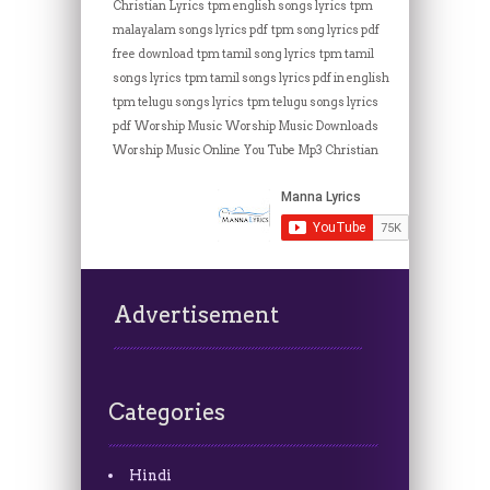
Christian Lyrics
tpm english songs lyrics
tpm
malayalam songs lyrics pdf
tpm song lyrics pdf
free download
tpm tamil song lyrics
tpm tamil
songs lyrics
tpm tamil songs lyrics pdf in english
tpm telugu songs lyrics
tpm telugu songs lyrics
pdf
Worship Music
Worship Music Downloads
Worship Music Online
You Tube Mp3 Christian
Advertisement
Categories
Hindi