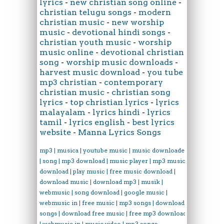
lyrics
-
new christian song online
-
christian telugu songs
-
modern
christian music
-
new worship
music
-
devotional hindi songs
-
christian youth music
-
worship
music online
-
devotional christian
song
-
worship music downloads
-
harvest music download
-
you tube
mp3 christian
-
contemporary
christian music
-
christian song
lyrics
-
top christian lyrics
-
lyrics
malayalam
-
lyrics hindi
-
lyrics
tamil
-
lyrics english
-
best lyrics
website
-
Manna Lyrics Songs
mp3 | musica | youtube music | music downloader
| song | mp3 download | music player | mp3 music
download | play music | free music download |
download music | download mp3 | musik |
webmusic | song download | google music |
webmusic in | free music | mp3 songs | download
songs | download free music | free mp3 download
| webmusic in | music video | mp3 songs