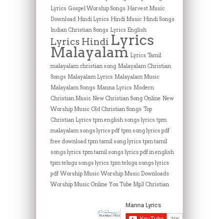
Lyrics
Gospel Worship Songs
Harvest Music
Download
Hindi Lyrics
Hindi Music
Hindi Songs
Indian Christian Songs
Lyrics English
Lyrics
Lyrics Hindi
Malayalam
Lyrics Tamil
malayalam christian song
Malayalam Christian
Songs
Malayalam Lyrics
Malayalam Music
Malayalam Songs
Manna Lyrics
Modern
Christian Music
New Christian Song Online
New
Worship Music
Old Christian Songs
Top
Christian Lyrics
tpm english songs lyrics
tpm
malayalam songs lyrics pdf
tpm song lyrics pdf
free download
tpm tamil song lyrics
tpm tamil
songs lyrics
tpm tamil songs lyrics pdf in english
tpm telugu songs lyrics
tpm telugu songs lyrics
pdf
Worship Music
Worship Music Downloads
Worship Music Online
You Tube Mp3 Christian