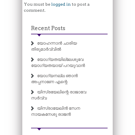
You must be
logged in
to post a
comment.
Recent Posts
യോഹന്നാൻ ചാരിയ
തിരുമാർവ്വിൽ
യോഗ്യതയില്ലേശുവേ
യോഗ്യതയായ് പറയുവാൻ
യോഗ്യനല്ല ഞാൻ
അപ്പനാണേ എന്റെ
യിസ്രയേലിന്റെ രാജാവേ
സർവ്വ
യിസ്രായേലിൻ സേന
നായകനേശു രാജൻ