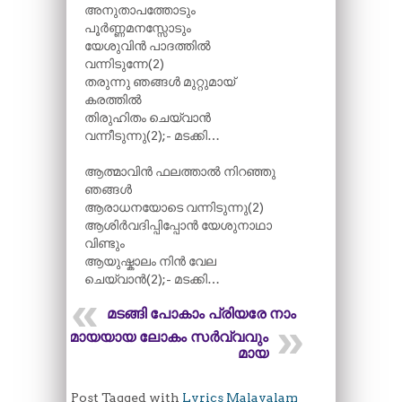
അനുതാപത്തോടും
പൂർണ്ണമനസ്സോടും
യേശുവിൻ പാദത്തിൽ
വന്നിടുന്നേ(2)
തരുന്നു ഞങ്ങൾ മുറ്റുമായ്
കരത്തിൽ
തിരുഹിതം ചെയ്വാൻ
വന്നീടുന്നു(2);- മടക്കി…
ആത്മാവിൻ ഫലത്താൽ നിറഞ്ഞു
ഞങ്ങൾ
ആരാധനയോടെ വന്നിടുന്നു(2)
ആശിർവദിപ്പ‍ിപ്പോൻ യേശുനാഥാ
വിണ്ടും
ആയുഷ്കാലം നിൻ വേല
ചെയ്വാൻ(2);- മടക്കി…
മടങ്ങി പോകാം പ്രിയരേ നാം
മായയായ ലോകം സർവ്വവും
മായ
Post Tagged with
Lyrics Malayalam