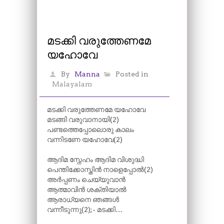
മടക്കി വരുത്തേണമേ
യഹോവേ
By
Manna
Posted in
Malayalam
മടക്കി വരുത്തേണമേ യഹോവേ
മടങ്ങി വരുവാനായി(2)
പണ്ടത്തെപ്പോലൊരു കാലം
വന്നിടണേ യഹോവേ(2)
ആദിമ സ്നേഹം ആദിമ വിശുദ്ധി
പെന്തിക്കോസ്തിൻ നാളെപ്പോൽ(2)
അർപ്പണം ചെയ്യുവാൻ
ആത്മാവിൻ ശക്തിയാൽ
ആരാധ്യനെ ഞങ്ങൾ
വന്നീടുന്നു(2);- മടക്കി…