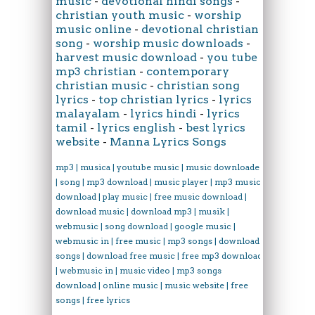
music
-
devotional hindi songs
-
christian youth music
-
worship
music online
-
devotional christian
song
-
worship music downloads
-
harvest music download
-
you tube
mp3 christian
-
contemporary
christian music
-
christian song
lyrics
-
top christian lyrics
-
lyrics
malayalam
-
lyrics hindi
-
lyrics
tamil
-
lyrics english
-
best lyrics
website
-
Manna Lyrics Songs
mp3 | musica | youtube music | music downloader
| song | mp3 download | music player | mp3 music
download | play music | free music download |
download music | download mp3 | musik |
webmusic | song download | google music |
webmusic in | free music | mp3 songs | download
songs | download free music | free mp3 download
| webmusic in | music video | mp3 songs
download | online music | music website | free
songs | free lyrics