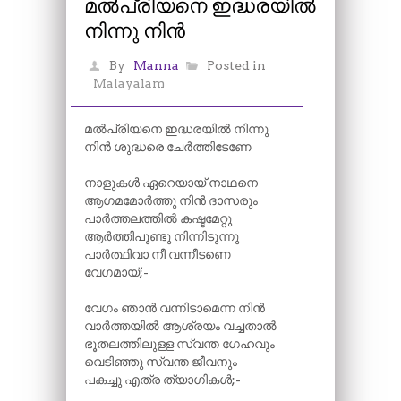
മൽപ്രിയനെ ഇദ്ധരയിൽ
നിന്നു നിൻ
By
Manna
Posted in
Malayalam
മൽപ്രിയനെ ഇദ്ധരയിൽ നിന്നു
നിൻ ശുദ്ധരെ ചേർത്തിടേണേ
നാളുകൾ ഏറെയായ് നാഥനെ
ആഗമമോർത്തു നിൻ ദാസരും
പാർത്തലത്തിൽ കഷ്ടമേറ്റു
ആർത്തിപൂണ്ടു നിന്നിടുന്നു
പാർത്ഥിവാ നീ വന്നീടണെ
വേഗമായ്;-
വേഗം ഞാൻ വന്നിടാമെന്ന നിൻ
വാർത്തയിൽ ആശ്രയം വച്ചതാൽ
ഭൂതലത്തിലുള്ള സ്വന്ത ഗേഹവും
വെടിഞ്ഞു സ്വന്ത ജീവനും
പകച്ചു എത്ര ത്യാഗികൾ;-