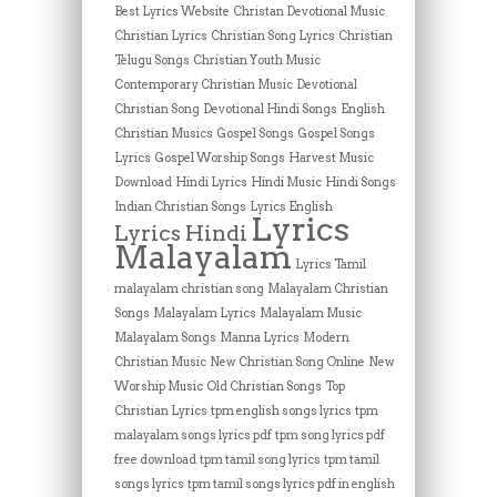
Best Lyrics Website
Christan Devotional Music
Christian Lyrics
Christian Song Lyrics
Christian
Telugu Songs
Christian Youth Music
Contemporary Christian Music
Devotional
Christian Song
Devotional Hindi Songs
English
Christian Musics
Gospel Songs
Gospel Songs
Lyrics
Gospel Worship Songs
Harvest Music
Download
Hindi Lyrics
Hindi Music
Hindi Songs
Indian Christian Songs
Lyrics English
Lyrics
Lyrics Hindi
Malayalam
Lyrics Tamil
malayalam christian song
Malayalam Christian
Songs
Malayalam Lyrics
Malayalam Music
Malayalam Songs
Manna Lyrics
Modern
Christian Music
New Christian Song Online
New
Worship Music
Old Christian Songs
Top
Christian Lyrics
tpm english songs lyrics
tpm
malayalam songs lyrics pdf
tpm song lyrics pdf
free download
tpm tamil song lyrics
tpm tamil
songs lyrics
tpm tamil songs lyrics pdf in english