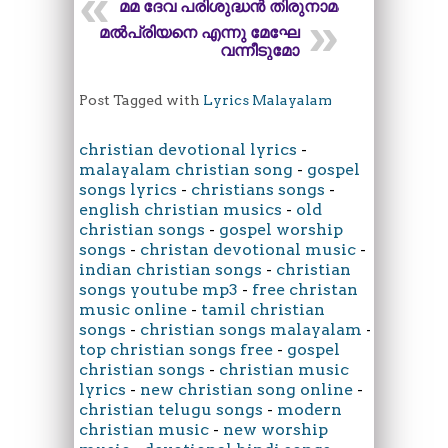
മമ ദേവ പരിശുദ്ധൻ തിരുനാമം
മൽപ്രിയനെ എന്നു മേഘേ
വന്നീടുമോ
Post Tagged with
Lyrics Malayalam
christian devotional lyrics
-
malayalam christian song
-
gospel
songs lyrics
-
christians songs
-
english christian musics
-
old
christian songs
-
gospel worship
songs
-
christan devotional music
-
indian christian songs
-
christian
songs youtube mp3
-
free christan
music online
-
tamil christian
songs
-
christian songs malayalam
-
top christian songs free
-
gospel
christian songs
-
christian music
lyrics
-
new christian song online
-
christian telugu songs
-
modern
christian music
-
new worship