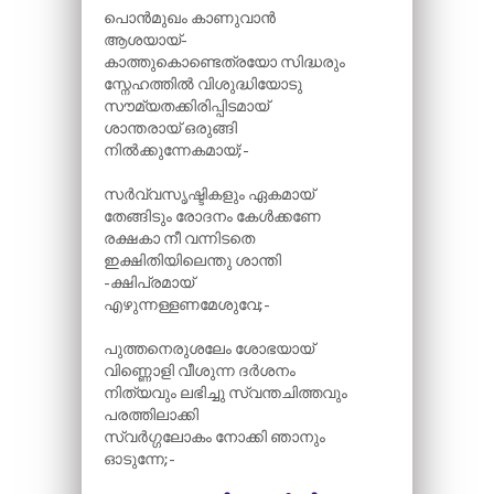
പൊൻമുഖം കാണുവാൻ
ആശയായ്-
കാത്തുകൊണ്ടെത്രയോ സിദ്ധരും
സ്നേഹത്തിൽ വിശുദ്ധിയോടു
സൗമ്യതക്കിരിപ്പിടമായ്
ശാന്തരായ് ഒരുങ്ങി
നിൽക്കുന്നേകമായ്;-
സർവ്വസൃഷ്ടികളും ഏകമായ്
തേങ്ങിടും രോദനം കേൾക്കണേ
രക്ഷകാ നീ വന്നിടതെ
ഇക്ഷിതിയിലെന്ത‍ു ശാന്ത‍ി
-ക്ഷിപ്രമായ്
എഴുന്നള്ളണമേശുവേ;-
പുത്തനെരുശലേം ശോഭയായ്
വിണ്ണൊളി വീശുന്ന ദർശനം
നിത്യവും ലഭിച്ചു സ്വന്തചിത്തവും
പരത്തിലാക്കി
സ്വർഗ്ഗലോകം നോക്കി ഞാനും
ഓടുന്നേ;-