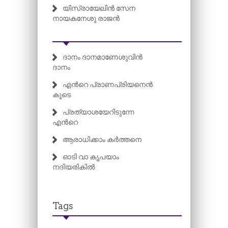
യിസ്രായേലിൻ സേന
നായകനേശു രാജൻ
ദാനം ദാനമാണേശുവിൻ
ദാനം
എന്‍റെ പ്രാണപ്രിയനെൻ
കൂടെ
പ്രത്യാശയേറിടുന്നേ
എന്‍റെ
ആരാധിക്കാം കർത്തനെ
ഓടി വാ കൃപയാം
നദിയരികിൽ
Tags