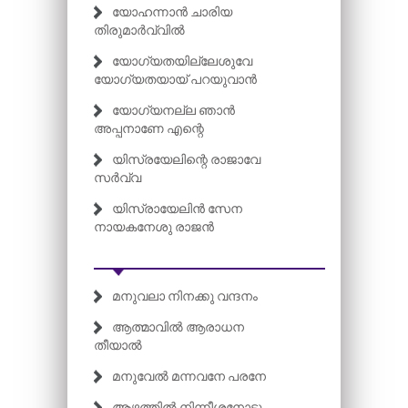
യോഹന്നാൻ ചാരിയ
തിരുമാർവ്വിൽ
യോഗ്യതയില്ലേശുവേ
യോഗ്യതയായ് പറയുവാൻ
യോഗ്യനല്ല ഞാൻ
അപ്പനാണേ എന്റെ
യിസ്രയേലിന്റെ രാജാവേ
സർവ്വ
യിസ്രായേലിൻ സേന
നായകനേശു രാജൻ
മനുവലാ നിനക്കു വന്ദനം
ആത്മാവിൽ ആരാധന
തീയാൽ
മനുവേൽ മന്നവനേ പരനേ
ആഴത്തിൽ നിന്നീശനോടു