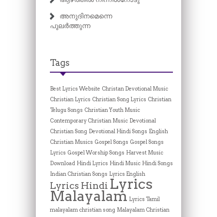
അനുദിനമെന്നെ
പുലർത്തുന്ന
Tags
Best Lyrics Website
Christan Devotional Music
Christian Lyrics
Christian Song Lyrics
Christian
Telugu Songs
Christian Youth Music
Contemporary Christian Music
Devotional
Christian Song
Devotional Hindi Songs
English
Christian Musics
Gospel Songs
Gospel Songs
Lyrics
Gospel Worship Songs
Harvest Music
Download
Hindi Lyrics
Hindi Music
Hindi Songs
Indian Christian Songs
Lyrics English
Lyrics
Lyrics Hindi
Malayalam
Lyrics Tamil
malayalam christian song
Malayalam Christian