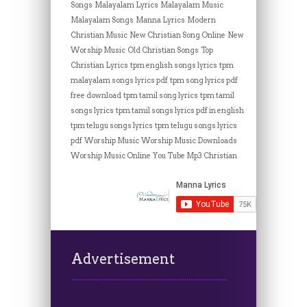
Songs
Malayalam Lyrics
Malayalam Music
Malayalam Songs
Manna Lyrics
Modern
Christian Music
New Christian Song Online
New
Worship Music
Old Christian Songs
Top
Christian Lyrics
tpm english songs lyrics
tpm
malayalam songs lyrics pdf
tpm song lyrics pdf
free download
tpm tamil song lyrics
tpm tamil
songs lyrics
tpm tamil songs lyrics pdf in english
tpm telugu songs lyrics
tpm telugu songs lyrics
pdf
Worship Music
Worship Music Downloads
Worship Music Online
You Tube Mp3 Christian
Advertisement