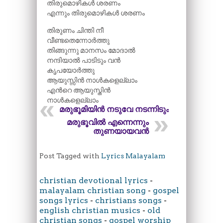
തിരുമൊഴികൾ ശരണം
എന്നും തിരുമൊഴികൾ ശരണം
തിരുണം ചിന്തി നീ
വീണ്ടതെന്നോർത്തു
തിങ്ങുന്നു മാനസം മോദാൽ
നന്ദിയാൽ പാടിടും വൻ
കൃപയോർത്തു
ആയുസ്സിൻ നാൾകളെല്ലാം
എന്‍റെ ആയുസ്തിൻ
നാൾകളെല്ലാം
മരുഭൂമിയിൻ നടുവേ നടന്നിടും
മരുഭൂവിൽ എന്നെന്നും
തുണയായവൻ
Post Tagged with
Lyrics Malayalam
christian devotional lyrics
-
malayalam christian song
-
gospel
songs lyrics
-
christians songs
-
english christian musics
-
old
christian songs
-
gospel worship