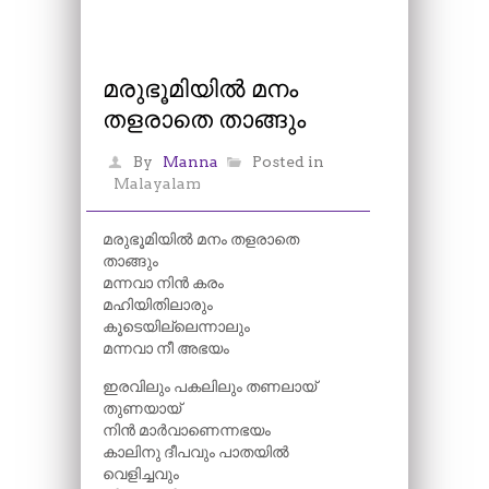
മരുഭൂമിയിൽ മനം
തളരാതെ താങ്ങും
By
Manna
Posted in
Malayalam
മരുഭൂമിയിൽ മനം തളരാതെ
താങ്ങും
മന്നവാ നിൻ കരം
മഹിയിതിലാരും
കൂടെയില്ലെന്നാലും
മന്നവാ നീ അഭയം
ഇരവിലും പകലിലും തണലായ്
തുണയായ്
നിൻ മാർവാണെന്നഭയം
കാലിനു ദീപവും പാതയിൽ
വെളിച്ചവും