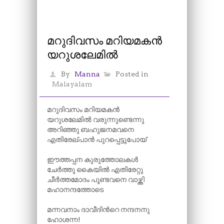
മറുദിവസം മറിയമകൻ
യറുശലേമിൽ
By
Manna
Posted in
Malayalam
മറുദിവസം മറിയമകൻ
യറുശലേമിൽ വരുന്നുണ്ടെന്നു
അറിഞ്ഞു ബഹുജനമവനെ
എതിരേല്പാൻ പുറപ്പെട്ടുപോയ്
ഈത്തപ്പന കുരുത്തോലകൾ
ചേർത്തു കൈയിൽ എതിരേറ്റു
ചീർത്തമോദം പൂണ്ടവനെ വാഴ്ത്തി
മഹാനന്ദത്തോടെ
മന്നവനാം ദാവീദിന്‍റെ നന്ദനനു
ഹോശന്ന!