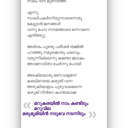
നാലം ദിന മുണർത്തി
എന്നു
സാഖിപകർന്നിരുന്നാരെന്നതു
കേട്ടുടൻ ജനങ്ങൾ
വന്നു മഹാ നന്ദത്തോടെ മന്നവനെ
എതിരേറ്റു
അരിശം പൂണ്ടു പരീശർ തമ്മിൽ
പറഞ്ഞു നമുക്കൊരു ഫലവും
വരുന്നില്ലെന്നു കണ്ടോ ലോകം
അവനോടിതാ ചേർന്നു പോയി
അഴകിയൊരു മണവാളനേ!
കഴലിണയെ കരുതി വന്ന
അഴുകിയാളാം പുഴുവാമെന്നെ
കഴുകി നിന്‍റെ കാന്തയാക്ക
മറുകരയിൽ നാം കണ്ടിടും
മറുവില
മരുഭൂമിയിൻ നടുവേ നടന്നിടും