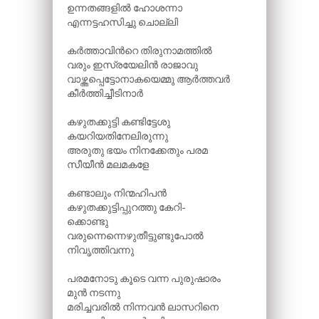
ഉന്നതങ്ങളിൽ ഹോശന്നാ
എന്നട്ടഹസിച്ചു ചൊല്ലി
കർത്താവിന്‍റെ തിരുനാമത്തിൽ
വരും ഇസ്രയേലിൻ രാജാവു
വാഴ്ത്തപ്പെട്ടോനാകയെമ്മു ആർത്തവർ
കീർത്തിച്ചീടിനാർ
കഴുതക്കുട്ടി കണ്ടിട്ടേശു
കയറിയതിനേലിരുന്നു
അരുതു ഭയം നിനക്കേതും പരമ
സീയീൻ മലമകളേ
കണ്ടാലും നിന്മഹിപൻ
കഴുതക്കുട്ടിപ്പുറത്തു കേറി-
ക്കൊണ്ടു
വരുന്നെന്നെഴുതീട്ടുണ്ടുപോൽ
നിവൃത്തിവന്നു
പരമനോടു കൂടെ വന്ന പുരുഷാരം
മുൻ നടന്നു
മരിച്ചവരിൽ നിന്നവൻ ലാസറിനെ