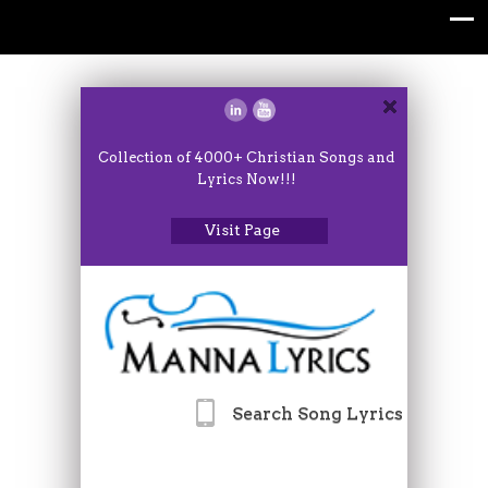
Collection of 4000+ Christian Songs and
Lyrics Now!!!
Visit Page
Search Song Lyrics