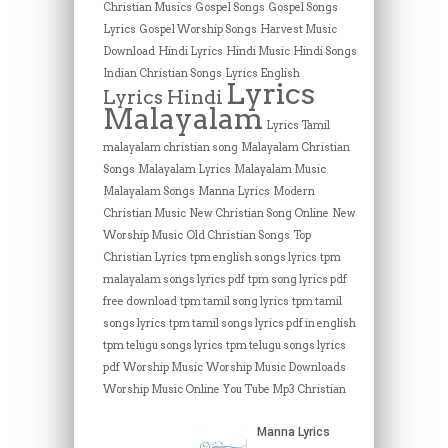
Christian Musics
Gospel Songs
Gospel Songs
Lyrics
Gospel Worship Songs
Harvest Music
Download
Hindi Lyrics
Hindi Music
Hindi Songs
Indian Christian Songs
Lyrics English
Lyrics
Lyrics Hindi
Malayalam
Lyrics Tamil
malayalam christian song
Malayalam Christian
Songs
Malayalam Lyrics
Malayalam Music
Malayalam Songs
Manna Lyrics
Modern
Christian Music
New Christian Song Online
New
Worship Music
Old Christian Songs
Top
Christian Lyrics
tpm english songs lyrics
tpm
malayalam songs lyrics pdf
tpm song lyrics pdf
free download
tpm tamil song lyrics
tpm tamil
songs lyrics
tpm tamil songs lyrics pdf in english
tpm telugu songs lyrics
tpm telugu songs lyrics
pdf
Worship Music
Worship Music Downloads
Worship Music Online
You Tube Mp3 Christian