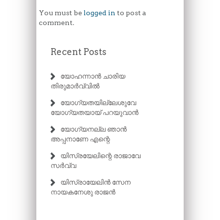
You must be
logged in
to post a
comment.
Recent Posts
യോഹന്നാൻ ചാരിയ
തിരുമാർവ്വിൽ
യോഗ്യതയില്ലേശുവേ
യോഗ്യതയായ് പറയുവാൻ
യോഗ്യനല്ല ഞാൻ
അപ്പനാണേ എന്റെ
യിസ്രയേലിന്റെ രാജാവേ
സർവ്വ
യിസ്രായേലിൻ സേന
നായകനേശു രാജൻ