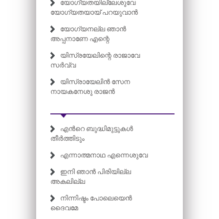
യോഗ്യതയില്ലേശുവേ
യോഗ്യതയായ് പറയുവാൻ
യോഗ്യനല്ല ഞാൻ
അപ്പനാണേ എന്റെ
യിസ്രയേലിന്റെ രാജാവേ
സർവ്വ
യിസ്രായേലിൻ സേന
നായകനേശു രാജൻ
എന്‍റെ ബുദ്ധിമുട്ടുകൾ
തീർത്തിടും
എന്നാത്മനാഥ എന്നെശുവേ
ഇനി ഞാൻ പിരിയില്ല
അകലില്ല
നിന്നിഷ്ടം പോലെയെൻ
ദൈവമേ