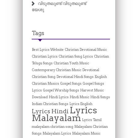
വിടുതലുണ്ട് വിടുതലുണ്ട്
യേശു
Tags
Best Lyrics Website
Christan Devotional Music
Christian Lyrics
Christian Song Lyrics
Christian
Telugu Songs
Christian Youth Music
Contemporary Christian Music
Devotional
Christian Song
Devotional Hindi Songs
English
Christian Musics
Gospel Songs
Gospel Songs
Lyrics
Gospel Worship Songs
Harvest Music
Download
Hindi Lyrics
Hindi Music
Hindi Songs
Indian Christian Songs
Lyrics English
Lyrics
Lyrics Hindi
Malayalam
Lyrics Tamil
malayalam christian song
Malayalam Christian
Songs
Malayalam Lyrics
Malayalam Music