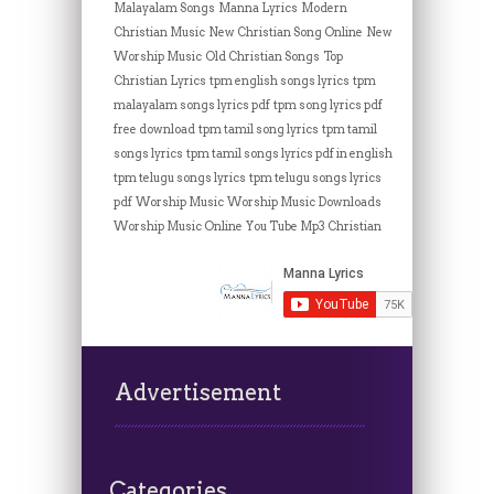
Malayalam Songs
Manna Lyrics
Modern
Christian Music
New Christian Song Online
New
Worship Music
Old Christian Songs
Top
Christian Lyrics
tpm english songs lyrics
tpm
malayalam songs lyrics pdf
tpm song lyrics pdf
free download
tpm tamil song lyrics
tpm tamil
songs lyrics
tpm tamil songs lyrics pdf in english
tpm telugu songs lyrics
tpm telugu songs lyrics
pdf
Worship Music
Worship Music Downloads
Worship Music Online
You Tube Mp3 Christian
Advertisement
Categories