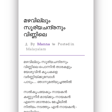
മഴവില്ലും
സൂര്യചന്ദ്രനും
വിണ്ണിലെ
By
Manna
Posted in
Malayalam
മഴവില്ലും സൂര്യചന്ദ്രനും
വിണ്ണിലെ പൊന്നിൻ താരകളും
യേശുവിൻ കൃപകളെ
വർണ്ണിയ്ക്കുമ്പോൾ
പാടും… ഞാനുമത്യുച്ചത്തിൽ
സൽകൃപയേകും നായകൻ
കണ്ണുനീർ മായ്ക്കും നായകൻ
എന്നെ ശാന്തമാം മേച്ചിലിൽ
നിത്യം നടത്തും എൻ നായകൻ;-
മഴവില്ലും…